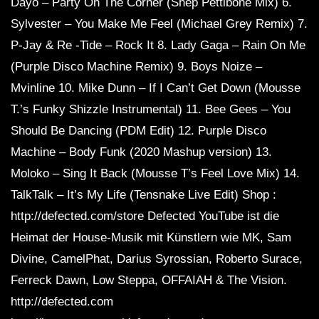
Dayo – Party On The Corner (Shep Pettibone Mix) 6.
Sylvester – You Make Me Feel (Michael Grey Remix) 7.
P-Jay & Re -Tide – Rock It 8. Lady Gaga – Rain On Me
(Purple Disco Machine Remix) 9. Boys Noize –
Mvinline 10. Mike Dunn – If I Can’t Get Down (Mousse
T.’s Funky Shizzle Instrumental) 11. Bee Gees – You
Should Be Dancing (PDM Edit) 12. Purple Disco
Machine – Body Funk (2020 Mashup version) 13.
Moloko – Sing It Back (Mousse T’s Feel Love Mix) 14.
TalkTalk – It’s My Life (Tensnake Live Edit) Shop :
http://defected.com/store Defected YouTube ist die
Heimat der House-Musik mit Künstlern wie MK, Sam
Divine, CamelPhat, Darius Syrossian, Roberto Surace,
Ferreck Dawn, Low Steppa, OFFAIAH & The Vision.
http://defected.com