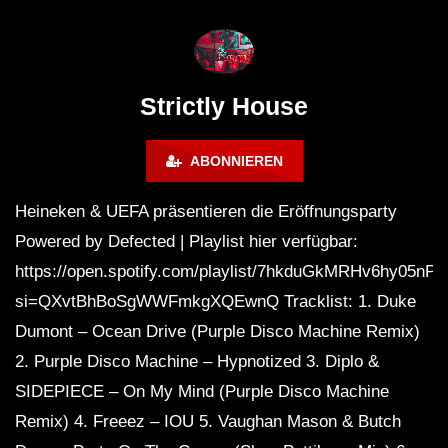
Maravilla @ Tecate Pal Norte
HOUSE SET) @ JA
2023 Monterrey NL 3 31 23
Strictly House
ABONNIEREN
Heineken & UEFA präsentieren die Eröffnungsparty
Powered by Defected | Playlist hier verfügbar:
https://open.spotify.com/playlist/7hkduGkMRHv6hy05nP
si=QXvtBhBoSgWWFmkgXQEwnQ Tracklist: 1. Duke
Dumont – Ocean Drive (Purple Disco Machine Remix)
2. Purple Disco Machine – Hypnotized 3. Diplo &
SIDEPIECE – On My Mind (Purple Disco Machine
Remix) 4. Freeez – IOU 5. Vaughan Mason & Butch