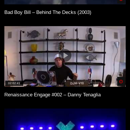
Bad Boy Bill – Behind The Decks (2003)
Spä
02:02:41
Renaissance Engage #002 – Danny Tenaglia