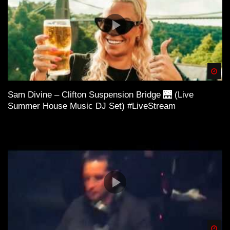
Spä
Sam Divine – Clifton Suspension Bridge 🌉 (Live
Summer House Music DJ Set) #LiveStream
Spä