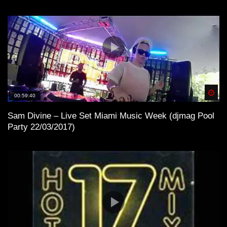
Spä
00:59:40
Sam Divine – Live Set Miami Music Week (djmag Pool
Party 22/03/2017)