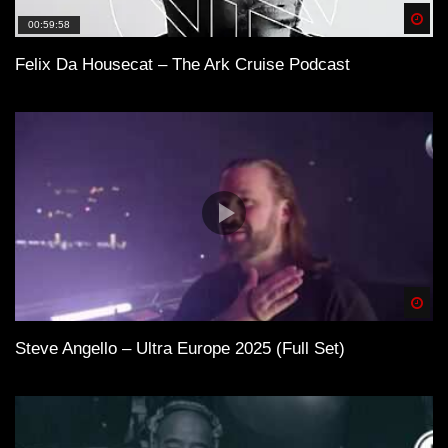
Spä
00:59:58
Felix Da Housecat – The Ark Cruise Podcast
Spä
Steve Angello – Ultra Europe 2025 (Full Set)