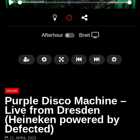
PLAY
Afterhour
Breit
HOUSE
Purple Disco Machine –
Live from Dresden
(Heineken powered by
Später
00:20:23
Defected)
Honey Dijon- Escenario Villa
DENNIS FERRER (T
21. APRIL 2023