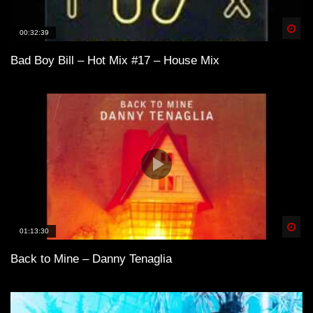
Spä
00:32:39
Bad Boy Bill – Hot Mix #17 – House Mix
Spä
01:13:30
Back to Mine – Danny Tenaglia