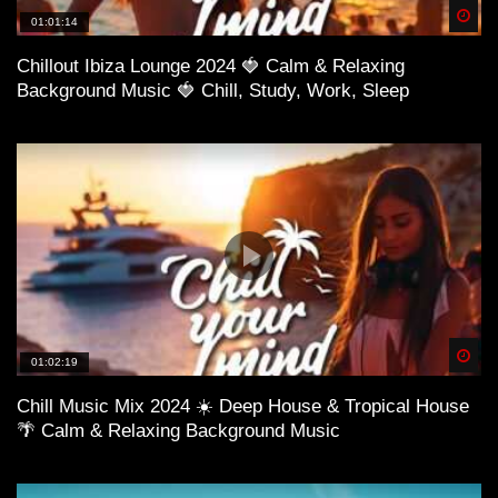
Spä
01:01:14
Chillout Ibiza Lounge 2024 🍓 Calm & Relaxing
Background Music 🍓 Chill, Study, Work, Sleep
Spä
01:02:19
Chill Music Mix 2024 ☀️ Deep House & Tropical House
🌴 Calm & Relaxing Background Music