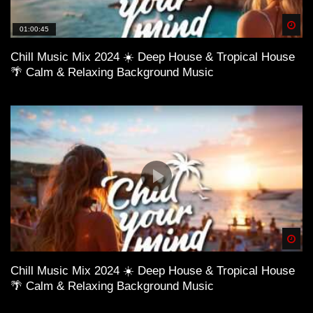
Spä
01:00:45
Chill Music Mix 2024 ☀️ Deep House & Tropical House
🌴 Calm & Relaxing Background Music
Spä
Chill Music Mix 2024 ☀️ Deep House & Tropical House
🌴 Calm & Relaxing Background Music