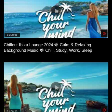
Spä
01:08:01
Chillout Ibiza Lounge 2024 🍓 Calm & Relaxing
Background Music 🍓 Chill, Study, Work, Sleep
Spä
01:08:20