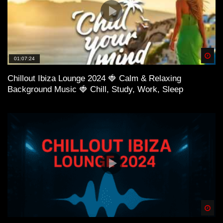
Spä
01:07:24
Chillout Ibiza Lounge 2024 🍓 Calm & Relaxing
Background Music 🍓 Chill, Study, Work, Sleep
Spä