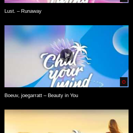
Lust. – Runaway
Spä
Boeuv, joegarratt – Beauty in You