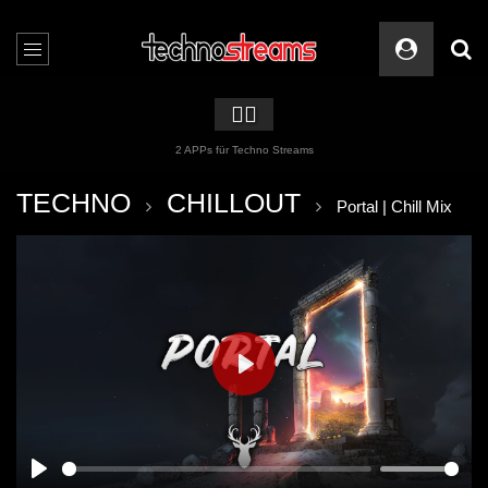
🏳️‍🌈
2 APPs für Techno Streams
TECHNO
CHILLOUT
Portal | Chill Mix
PLAY