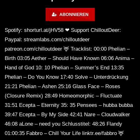
Music 🍓 Chill, Study, Work,
Sleep
ABONNIEREN
Spotify: shorturl.at/jHV58 ❤ Support ChilloutDeer:
Paypal: streamlabs.com/chilloutdeer
patreon.com/chilloutdeer 🦌 Tracklist: 00:00 Phelian –
Birth 03:05 Aether – Should Have Known 06:06 Anima –
Hand of God 10: 10 Phelian – Summer’s End 13:35
Phelian – Do You Know 17:40 Solve – Unterdrückung
21:21 Phelian – Ashen 25:16 Glass Face – Roses
(Closure Remix) 28:49 Homeomorphic – Fluctuate
31:51 Ecepta – Eternity 35: 35 Pensees – hubba bubba
39:47 Ecepta – By My Side 42:41 Nare – Cloudwalker
46:08 aLone – need you Schlusstitel: 48:26 Flandy
01:00:35 Fabbro – Chill Your Life linktr.ee/fabbro 🦌