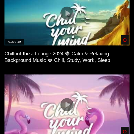
Spä
01:02:49
Chillout Ibiza Lounge 2024 🍓 Calm & Relaxing
Background Music 🍓 Chill, Study, Work, Sleep
Spä