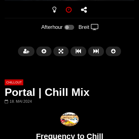
PLAY
Afterhour
Breit
CHILLOUT
Portal | Chill Mix
18. MAI 2024
Später
01:02:49
Chillout Ibiza Lounge 2024 🍓
Lust. – Runaway
Calm & Relaxing Background
Frequency to Chill