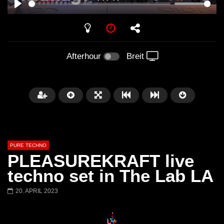
PLAY
Afterhour
Breit
PURE TECHNO
PLEASUREKRAFT live
techno set in The Lab LA
20. APRIL 2023
Später
01:31:35
01:53:01
Miss Djax – Cherry Moon –
Torsten Kanzler Abst