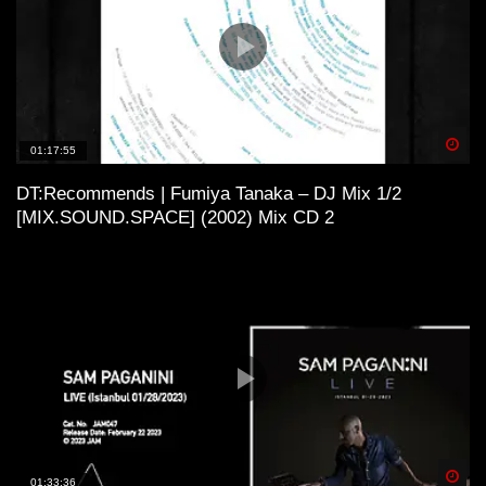
Spä
01:17:55
DT:Recommends | Fumiya Tanaka – DJ Mix 1/2
[MIX.SOUND.SPACE] (2002) Mix CD 2
Spä
01:33:36