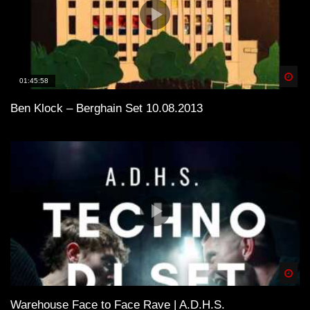
Spä
01:45:58
Ben Klock – Berghain Set 10.08.2013
Spä
Warehouse Face to Face Rave | A.D.H.S.