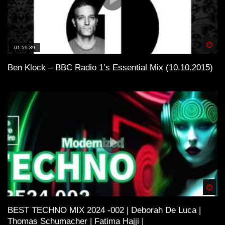
Spä
01:59:39
Ben Klock – BBC Radio 1’s Essential Mix (10.10.2015)
Spä
BEST TECHNO MIX 2024 -002 | Deborah De Luca |
Thomas Schumacher | Fatima Hajji |