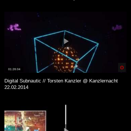
Spä
01:26:04
Digital Subnautic // Torsten Kanzler @ Kanzlernacht
22.02.2014