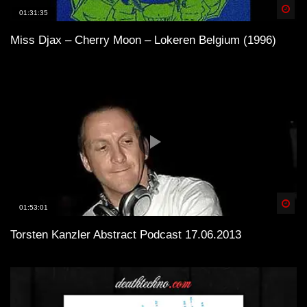
Spä
01:31:35
Miss Djax – Cherry Moon – Lokeren Belgium (1996)
Spä
01:53:01
Torsten Kanzler Abstract Podcast 17.06.2013