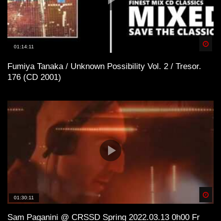
Spä
01:14:11
Fumiya Tanaka / Unknown Possibility Vol. 2 / Tresor.
176 (CD 2001)
Spä
01:30:11
Sam Paganini @ CRSSD Spring 2022.03.13 0h00 Fr