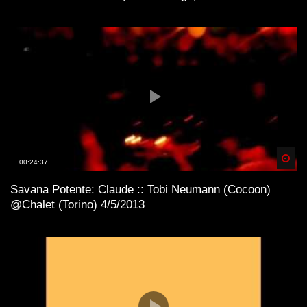
Spä
00:24:37
Savana Potente: Claude :: Tobi Neumann (Cocoon)
@Chalet (Torino) 4/5/2013