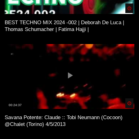
Spä
BEST TECHNO MIX 2024 -002 | Deborah De Luca |
Thomas Schumacher | Fatima Hajji |
Spä
00:24:37
Savana Potente: Claude :: Tobi Neumann (Cocoon)
@Chalet (Torino) 4/5/2013