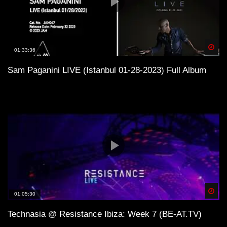
Spä
01:33:36
Sam Paganini LIVE (Istanbul 01-28-2023) Full Album
Spä
01:05:30
Technasia @ Resistance Ibiza: Week 7 (BE-AT.TV)