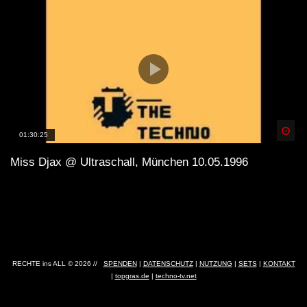
Spä
01:30:25
Miss Djax @ Ultraschall, München 10.05.1996
RECHTE ins ALL © 2026 //
SPENDEN
|
DATENSCHUTZ
|
NUTZUNG
|
SETS
|
KONTAKT
|
topgras.de
|
techno-tv.net