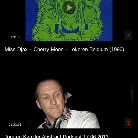
Spä
01:31:35
Miss Djax – Cherry Moon – Lokeren Belgium (1996)
Spä
01:53:01
Torsten Kanzler Abstract Podcast 17.06.2013