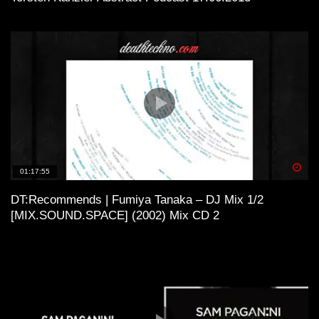
Spä
01:17:55
DT:Recommends | Fumiya Tanaka – DJ Mix 1/2
[MIX.SOUND.SPACE] (2002) Mix CD 2