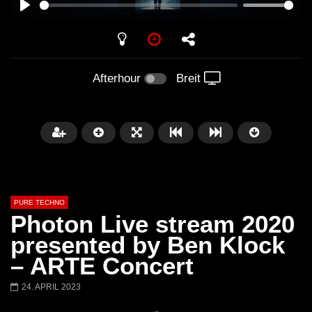
PLAY
Afterhour
Breit
PURE TECHNO
Photon Live stream 2020
presented by Ben Klock
– ARTE Concert
Später
01:31:35
01:53:01
24. APRIL 2023
Miss Djax – Cherry Moon –
Torsten Kanzler Abst