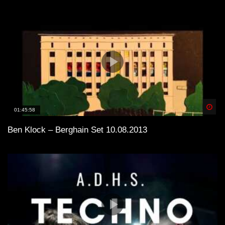
Spä
01:45:58
Ben Klock – Berghain Set 10.08.2013