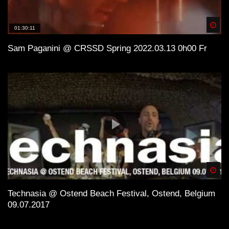
Spä
01:30:11
Sam Paganini @ CRSSD Spring 2022.03.13 0h00 Fr
Spä
Technasia @ Ostend Beach Festival, Ostend, Belgium
09.07.2017