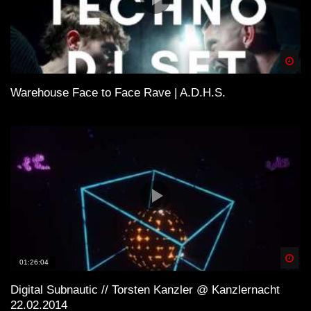
Spä
Warehouse Face to Face Rave | A.D.H.S.
Spä
01:26:04
Digital Subnautic // Torsten Kanzler @ Kanzlernacht
22.02.2014