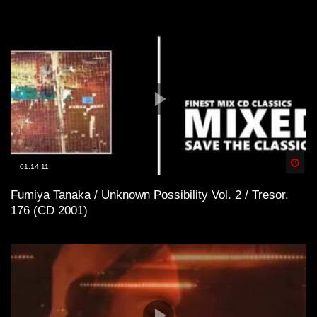
Spä
01:14:11
Fumiya Tanaka / Unknown Possibility Vol. 2 / Tresor.
176 (CD 2001)