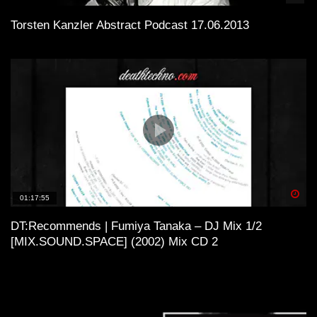
Torsten Kanzler Abstract Podcast 17.06.2013
Spä
01:17:55
DT:Recommends | Fumiya Tanaka – DJ Mix 1/2
[MIX.SOUND.SPACE] (2002) Mix CD 2