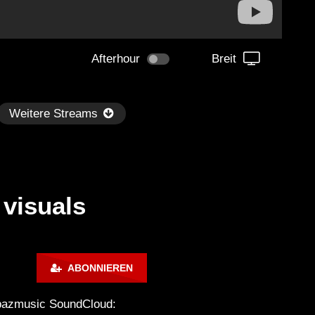
Afterhour
Breit
Weitere Streams
 visuals
Später
1:13:45
59:58
ABONNIEREN
chno & House DJ Set ‘n Mix ‹|›
NEUSCHWANSTEIN⁺ᴮᵉᵃᵗˢ 
heimer WinterClub: ›Es waren
Set immerse 2 magic sen
opazmusic SoundCloud:
nte Menschen da‹ ‹|› DJ
SCHIE_MAN | House, Tec