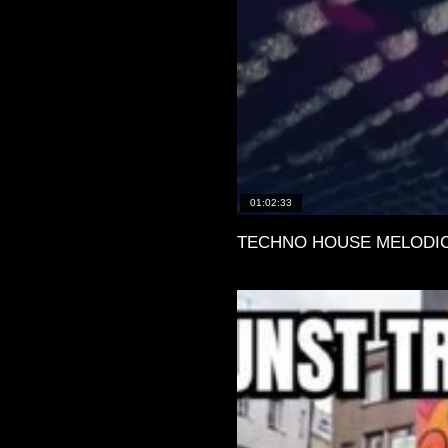
01:02:33
TECHNO HOUSE MELODIC ᵐⁱ