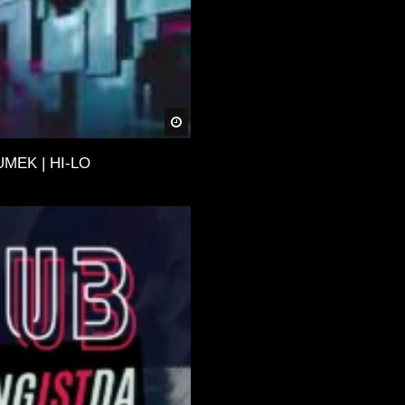
Später
UMEK | HI-LO