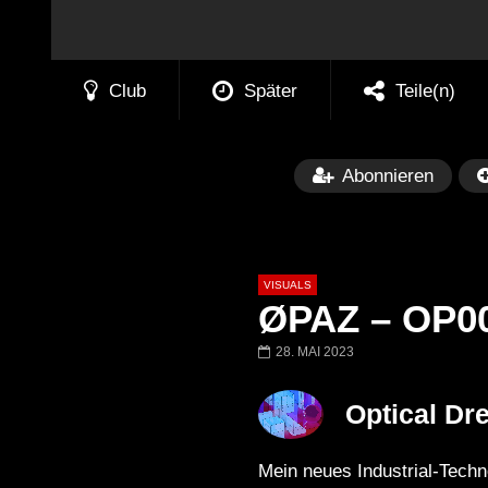
Club
Später
Teile(n)
Abonnieren
VISUALS
ØPAZ – OP005
28. MAI 2023
Später
01:20:20
01:02:33
Optical Dr
Techno Mix December 2023
TECHNO HOUSE
ANDATA | Adam Beyer | Thomas
ˢᵉᵗ ‹|› Die DÄMM
Mein neues Industrial-Tech
Schumacher | Space 92 | UMEK |
WINTERCLUB