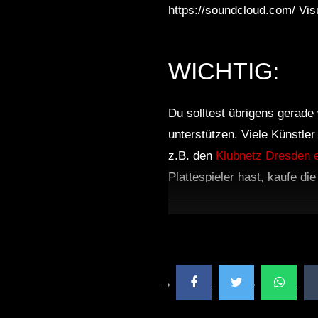
https://soundcloud.com/ Vis
HI-LO
WICHTIG:
Du solltest übrigens gerade 
unterstützen. Viele Künstle
z.B. den
Klubnetz Dresden e
Plattespieler hast, kaufe di