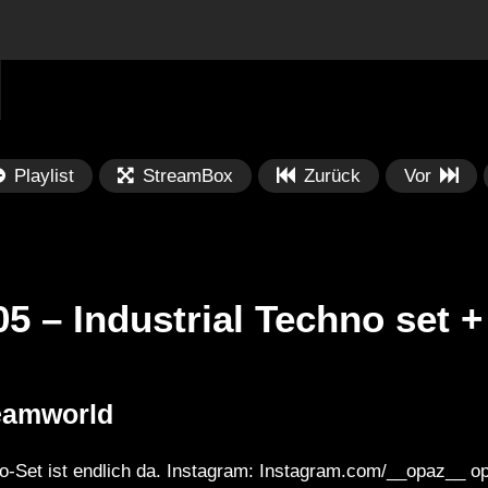
Playlist
StreamBox
Zurück
Vor
 – Industrial Techno set +
Später
Später
56:44
0
eamworld
 MELODIC ᵐⁱˣ
STREETART BERLIN⁺ᴮᵉᵃᵗˢ |
Te
UNG ist da ‹|›
Techno, House, Melodic &
Ge
no-Set ist endlich da. Instagram: Instagram.com/__opaz__ 
Streetart: Die perfekte Fusion von
bu