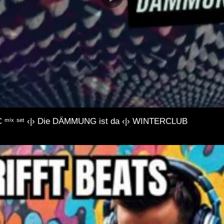
ˣ ˢᵉᵗ ‹|› Die DÄMMUNG ist da ‹|› WINTERCLUB