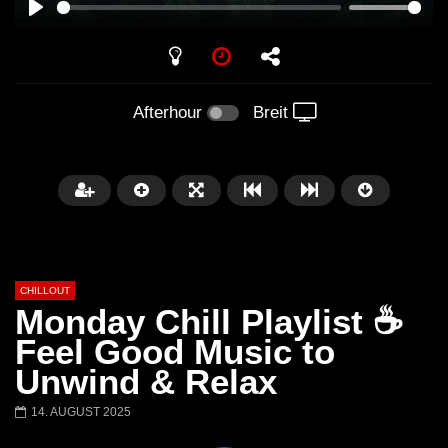
PLAY
Afterhour
Breit
CHILLOUT
Monday Chill Playlist ☕
Feel Good Music to
Unwind & Relax
Später
01:02:49
14. AUGUST 2025
Chillout Ibiza Lounge 2024 🍓
Lust. – Runaway