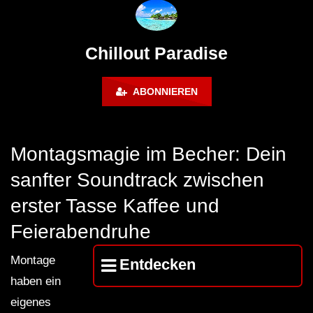
Calm & Relaxing Background
Music 🍓 Chill, Study, Work,
Sleep
Chillout Paradise
ABONNIEREN
Montagsmagie im Becher: Dein
sanfter Soundtrack zwischen
erster Tasse Kaffee und
Feierabendruhe
Montage
Entdecken
haben ein
eigenes