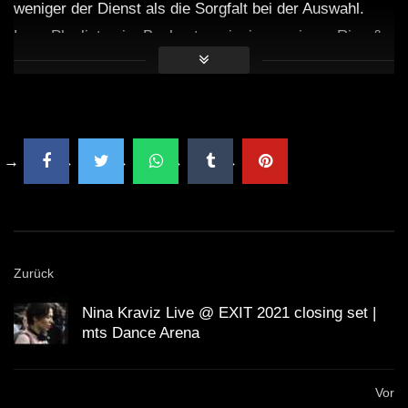
weniger der Dienst als die Sorgfalt bei der Auswahl.
Lege Playlisten im Baukastenprinzip an: einen „Rise &
Shine“-Block (30–45 Minuten), einen „Deep Focus“-
Block (60–90 Minuten) und einen „Unwind“-Block (45–
60 Minuten). So kannst du je nach Tagesverlauf flexibel
springen. Achte auf konsistente Lautstärke und
verwandte Klangfarben; kleine Übergänge ohne harte
Brüche lassen den Fluss organisch erscheinen. Und
vergiss nicht: Deine „Monday Chill Playlist ☕ Feel
Good Music to Unwind & Relax“ darf wachsen. Notiere
Zurück
dir, welche Tracks dich tragen – und welche du
überspringst. Dieses Feedback ist Gold wert.
Nina Kraviz Live @ EXIT 2021 closing set |
mts Dance Arena
Ein weiterer Tipp: Stimme Musik und Handlung
aufeinander ab. Beim Planen von Aufgaben eignen sich
Vor
klare, melodische Strukturen; beim Schreiben oder