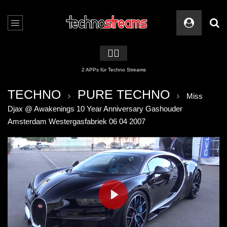
🏳️‍🌈
2 APPs für Techno Streams
TECHNO
PURE TECHNO
Miss
Djax @ Awakenings 10 Year Anniversary Gashouder
Amsterdam Westergasfabriek 06 04 2007
PLAY