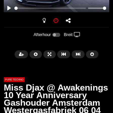
PLAY
Afterhour
Breit
PURE TECHNO
Miss Djax @ Awakenings
10 Year Anniversary
Gashouder Amsterdam
Später
01:31:35
01:53:01
Westergasfabriek 06 04