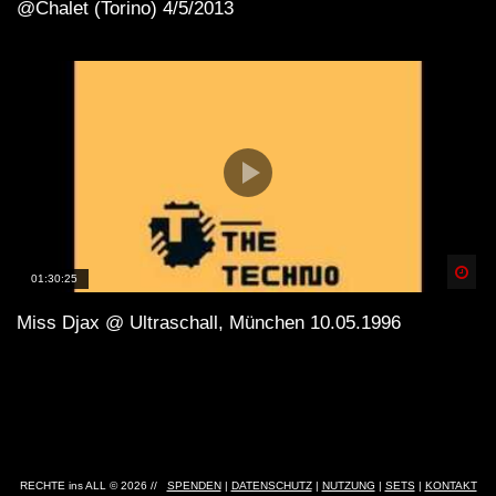
@Chalet (Torino) 4/5/2013
Spä
01:30:25
Miss Djax @ Ultraschall, München 10.05.1996
RECHTE ins ALL © 2026 //
SPENDEN
|
DATENSCHUTZ
|
NUTZUNG
|
SETS
|
KONTAKT