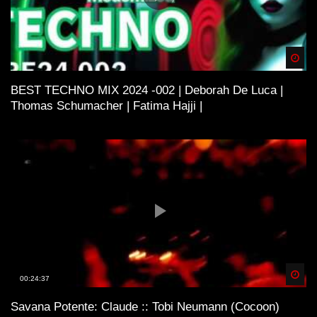
Spä
BEST TECHNO MIX 2024 -002 | Deborah De Luca |
Thomas Schumacher | Fatima Hajji |
Spä
00:24:37
Savana Potente: Claude :: Tobi Neumann (Cocoon)