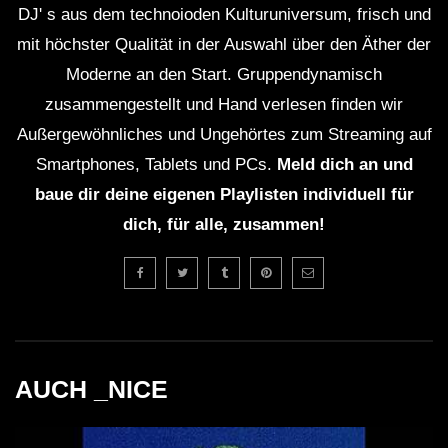
meldeten, dass die Menge manchmal overwhelming war
DJ' s aus dem technoioden Kulturuniversum, frisch und
und sie Schwierigkeiten hatten, den DJ-Set zu
mit höchster Qualität in der Auswahl über den Äther der
genießen. Eine größere Bereitstellung von Getränken
Moderne an den Start. Gruppendynamisch
und Essen wäre wünschenswert gewesen, um das
zusammengestellt und Hand verlesen finden wir
Gesamterlebnis zu verbessern. Zudem wurde die
Außergewöhnliches und Ungehörtes zum Streaming auf
Sicherheit während des Events in Frage gestellt, da die
Smartphones, Tablets und PCs.
Meld dich an und
große Menschenmenge eine Herausforderung
baue dir deine eigenen Playlisten individuell für
darstellte. Solche Punkte sind nicht unüblich bei großen
dich, für alle, zusammen!
Festivals, werfen aber Fragen nach der Organisation
auf, die in der Zukunft verbessert werden sollten.
Fragen & Antworten zum DJ Set
AUCH _NICE
Wer ist Miss Djax?
Miss Djax ist eine niederländische DJ und