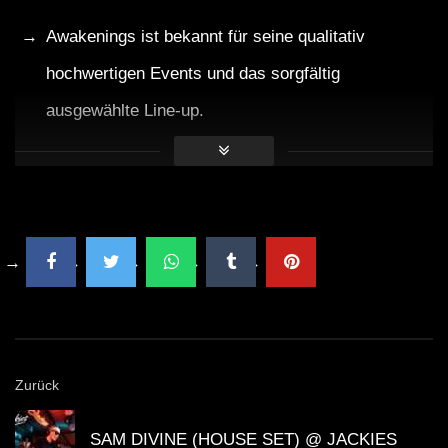
Awakenings ist bekannt für seine qualitativ
hochwertigen Events und das sorgfältig
ausgewählte Line-up.
Die Westergasfabriek ist ein historisches
Industriegebiet in Amsterdam, das für kulturelle
Veranstaltungen genutzt wird.
Miss Djax ist besonders bekannt für ihre
energetischen Livesets sowie ihre DJ-Mixkünstler-
Qualitäten.
Zurück
Technomusik ist ein bedeutendes kulturelles
SAM DIVINE (HOUSE SET) @ JACKIES