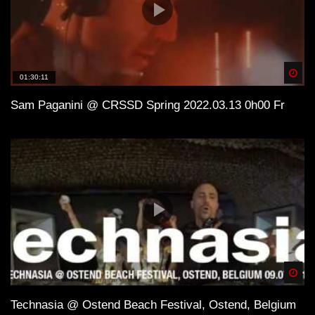
Spä
01:30:11
Sam Paganini @ CRSSD Spring 2022.03.13 0h00 Fr
Spä
Technasia @ Ostend Beach Festival, Ostend, Belgium