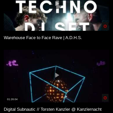
unterstützen. Definitiv solltest Du Auftritte besuchen
und wenn Du einen Plattespieler hast, kaufe die besten
Tracks auf Vinyl!
Spä
Warehouse Face to Face Rave | A.D.H.S.
Spä
01:26:04
Digital Subnautic // Torsten Kanzler @ Kanzlernacht