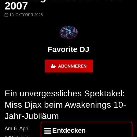
Miss Djax – Cherry Moon –
Torsten Kanzler Abst
2007
Lokeren Belgium (1996)
17.06.2013
13. OKTOBER 2025
Favorite DJ
ABONNIEREN
Ein unvergessliches Spektakel:
Miss Djax beim Awakenings 10-
Jahr-Jubiläum
Am 6. April
Entdecken