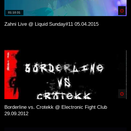
Spä
01:10:31
Zahni Live @ Liquid Sunday#11 05.04.2015
Spä
Borderline vs. Crotekk @ Electronic Fight Club
29.09.2012