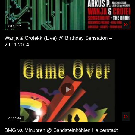
Spä
00:28:32
Wanja & Crotekk (Live) @ Birthday Sensation –
29.11.2014
Spä
02:26:48
BMG vs Minupren @ Sandsteinhöhlen Halberstadt