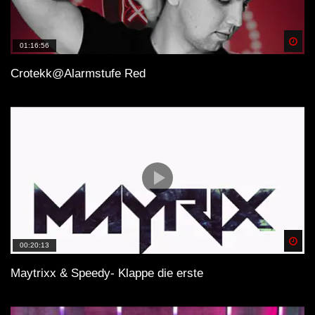
Spä
01:16:56
Crotekk@Alarmstufe Red
Spä
00:20:13
Maytrixx & Speedy- Klappe die erste