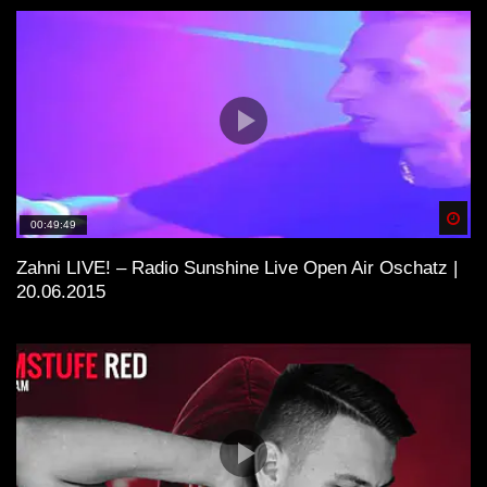
Spä
00:49:49
Zahni LIVE! – Radio Sunshine Live Open Air Oschatz |
20.06.2015