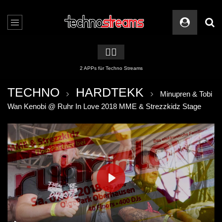
🏳️‍🌈
2 APPs für Techno Streams
TECHNO
HARDTEKK
Minupren & Tobi
Wan Kenobi @ Ruhr In Love 2018 MME & Strezzkidz Stage
PLAY