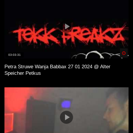
Spä
03:03:31
Petra Struwe Wanja Babbax 27 01 2024 @ Alter
Speicher Petkus