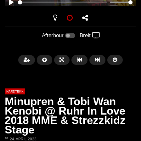
PLAY
Afterhour
Breit
HARDTEKK
Minupren & Tobi Wan
Kenobi @ Ruhr In Love
2018 MME & Strezzkidz
Später
00:52:44
Stage
H4U | Minupren vs Craig Mortalis
GeFühLs TeKk DoWn
24. APRIL 2023