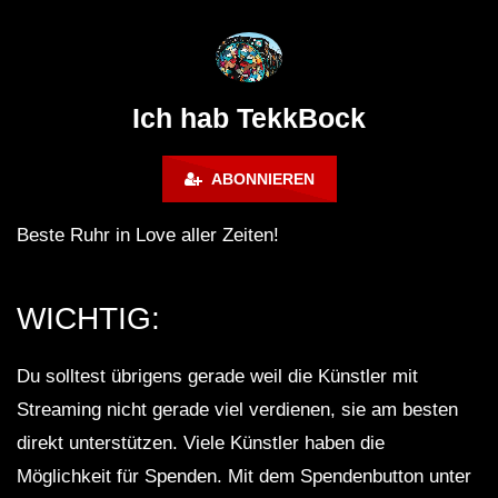
@ altes Militärgelände
◇Maytrixx◇Moshtek
Halberstadt 06.07.13 [HQ]
d◇Tieftekker◇Rave
!◇ [HARDTEKK]
Ich hab TekkBock
ABONNIEREN
Beste Ruhr in Love aller Zeiten!
WICHTIG:
Du solltest übrigens gerade weil die Künstler mit
Streaming nicht gerade viel verdienen, sie am besten
direkt unterstützen. Viele Künstler haben die
Möglichkeit für Spenden. Mit dem Spendenbutton unter