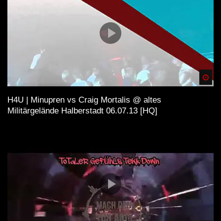
Spä
H4U | Minupren vs Craig Mortalis @ altes
Militärgelände Halberstadt 06.07.13 [HQ]