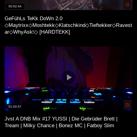
Spä
00:52:44
GeFühLs TeKk DoWn 2.0
◇Maytrixx◇Moshtekk◇Klatschkind◇Tieftekker◇Ravest
ar◇WhyAsk!◇ [HARDTEKK]
Spä
01:00:57
Jvst A DNB Mix #17 YUSSI | Die Gebrüder Brett |
Tream | Milky Chance | Bonez MC | Fatboy Slim