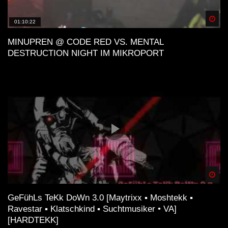
Spä
01:10:22
MINUPREN @ CODE RED VS. MENTAL
DESTRUCTION NIGHT IM MIKROPORT
Spä
GeFühLs TeKk DoWn 3.0 [Maytrixx ▪ Moshtekk ▪
Ravestar ▪ Klatschkind ▪ Suchtmusiker • VA]
[HARDTEKK]