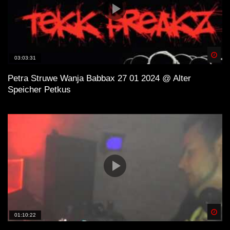
Spä
03:03:31
Petra Struwe Wanja Babbax 27 01 2024 @ Alter
Speicher Petkus
Spä
01:10:22