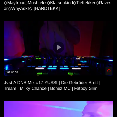
◇Maytrixx◇Moshtekk◇Klatschkind◇Tieftekker◇Ravest
ar◇WhyAsk!◇ [HARDTEKK]
Spä
01:00:57
Jvst A DNB Mix #17 YUSSI | Die Gebrüder Brett |
Tream | Milky Chance | Bonez MC | Fatboy Slim