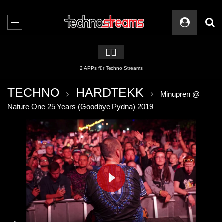
🏳️‍🌈
2 APPs für Techno Streams
TECHNO
HARDTEKK
Minupren @
Nature One 25 Years (Goodbye Pydna) 2019
PLAY