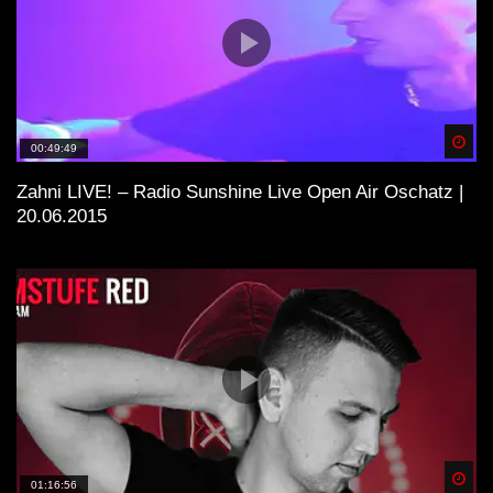
Spä
00:49:49
Zahni LIVE! – Radio Sunshine Live Open Air Oschatz |
20.06.2015
Spä
01:16:56