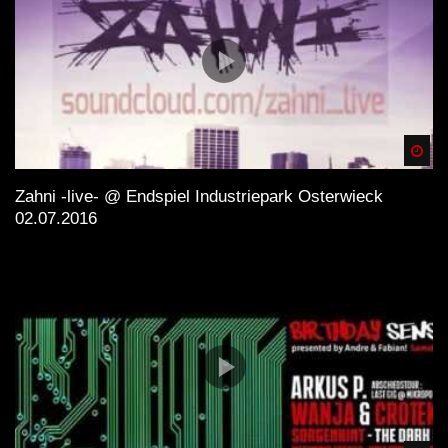
Spä
Zahni -live- @ Endspiel Industriepark Osterwieck
02.07.2016