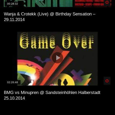
Spä
00:28:32
Wanja & Crotekk (Live) @ Birthday Sensation –
29.11.2014
Spä
02:26:48
BMG vs Minupren @ Sandsteinhöhlen Halberstadt
25.10.2014