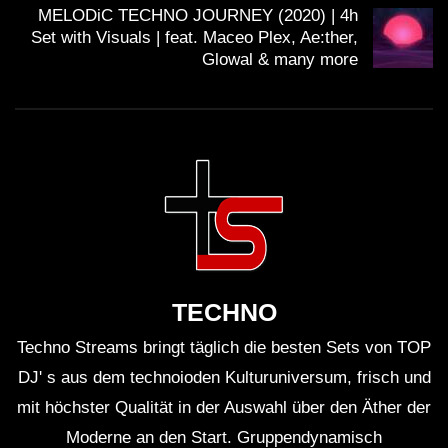
MELODiC TECHNO JOURNEY (2020) | 4h
Set with Visuals | feat. Maceo Plex, Ae:ther,
WICHTIG:
Glowal & many more
Du solltest übrigens gerade weil die Künstler mit
Streaming nicht gerade viel verdienen, sie am besten
direkt unterstützen. Viele Künstler haben die
Möglichkeit für Spenden. Mit dem Spendenbutton unter
dem Video kannst du z.B. den
Klubnetz Dresden e.V.
unterstützen. Definitiv solltest Du Auftritte besuchen
und wenn Du einen Plattespieler hast, kaufe die besten
TECHNO
Tracks auf Vinyl
!
Techno Streams bringt täglich die besten Sets von TOP
DJ' s aus dem technoioden Kulturuniversum, frisch und
mit höchster Qualität in der Auswahl über den Äther der
Moderne an den Start. Gruppendynamisch