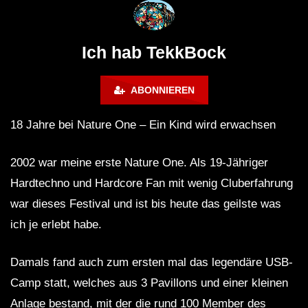
@ altes Militärgelände
◇Maytrixx◇Moshtek
Halberstadt 06.07.13 [HQ]
d◇Tieftekker◇Rave
!◇ [HARDTEKK]
Ich hab TekkBock
ABONNIEREN
18 Jahre bei Nature One – Ein Kind wird erwachsen
2002 war meine erste Nature One. Als 19-Jähriger
Hardtechno und Hardcore Fan mit wenig Cluberfahrung
war dieses Festival und ist bis heute das geilste was
ich je erlebt habe.
Damals fand auch zum ersten mal das legendäre USB-
Camp statt, welches aus 3 Pavillons und einer kleinen
Anlage bestand, mit der die rund 100 Member des