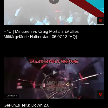
Spä
H4U | Minupren vs Craig Mortalis @ altes
Militärgelände Halberstadt 06.07.13 [HQ]
Spä
00:52:44
GeFühLs TeKk DoWn 2.0