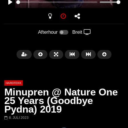
PLAY
Afterhour
Breit
HARDTEKK
Minupren @ Nature One
25 Years (Goodbye
Pydna) 2019
Später
00:52:44
8. JULI 2023
H4U | Minupren vs Craig Mortalis
GeFühLs TeKk DoWn