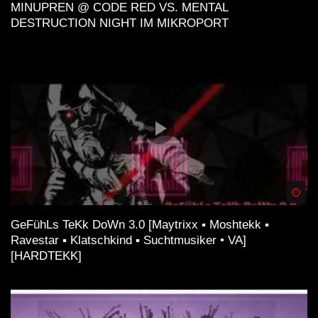
MINUPREN @ CODE RED VS. MENTAL
DESTRUCTION NIGHT IM MIKROPORT
Spä
GeFühLs TeKk DoWn 3.0 [Maytrixx ▪ Moshtekk ▪
Ravestar ▪ Klatschkind ▪ Suchtmusiker • VA]
[HARDTEKK]