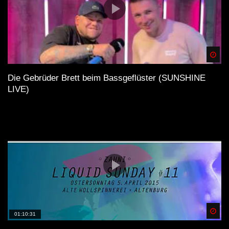
Spä
Die Gebrüder Brett beim Bassgeflüster (SUNSHINE
LIVE)
Spä
01:10:31