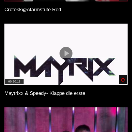
Crotekk@Alarmstufe Red
Spä
00:20:13
Maytrixx & Speedy- Klappe die erste