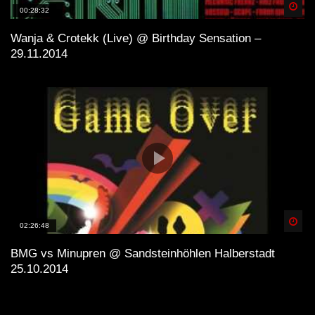
Spä
00:28:32
Wanja & Crotekk (Live) @ Birthday Sensation –
29.11.2014
Spä
02:26:48
BMG vs Minupren @ Sandsteinhöhlen Halberstadt
25.10.2014