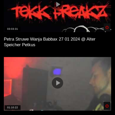
Spä
03:03:31
Petra Struwe Wanja Babbax 27 01 2024 @ Alter
Speicher Petkus
Spä
01:10:22