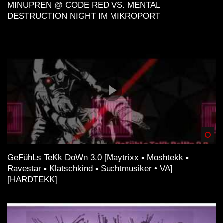
MINUPREN @ CODE RED VS. MENTAL
DESTRUCTION NIGHT IM MIKROPORT
Spä
GeFühLs TeKk DoWn 3.0 [Maytrixx ▪ Moshtekk ▪
Ravestar ▪ Klatschkind ▪ Suchtmusiker • VA]
[HARDTEKK]