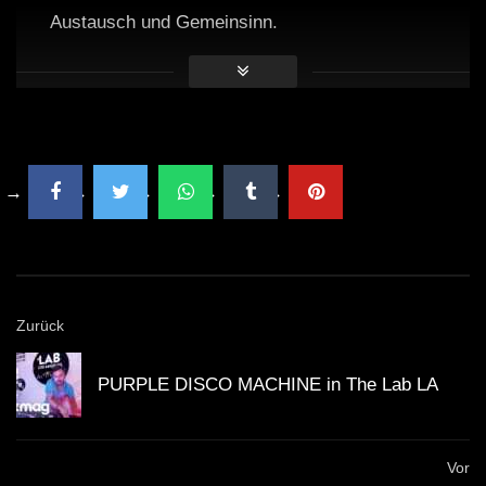
Austausch und Gemeinsinn.
Geheime After-Partys sorgen für spontane
Erlebnisse und Überraschungen.
Die Lage des Camps bietet eine tolle Verbindung
zwischen Natur und Musik.
Die Veranstaltung fördert nachhaltige Praktiken und
Umweltschutz.
Zurück
Kritische Analyse
PURPLE DISCO MACHINE in The Lab LA
Trotz der euphorischen Stimmung gibt es auch einige
kritische Stimmen bezüglich des Eskalieren Camp
Vor