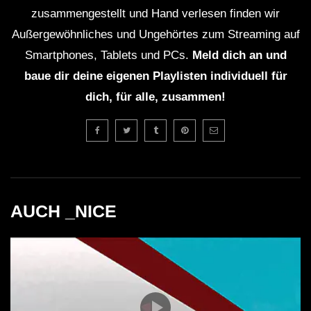
zusammengestellt und Hand verlesen finden wir
Außergewöhnliches und Ungehörtes zum Streaming auf
Fragen & Antworten zum DJ Set
Smartphones, Tablets und PCs.
Meld dich an und
Wird es Live-Übertragungen der Sets
baue dir deine eigenen Playlisten individuell für
geben?
dich, für alle, zusammen!
Ja, viele der Sets werden live gestreamt, sodass
auch diejenigen, die nicht vor Ort sind, Eintritt in
diese Erfahrung haben können.
Wie kann ich an Workshops
AUCH _NICE
teilnehmen?
Die Teilnahme an Umfragen und Workshops ist in der
Regel im Ticketpreis inkludiert, es wird jedoch
empfohlen, sich vorher anzumelden.