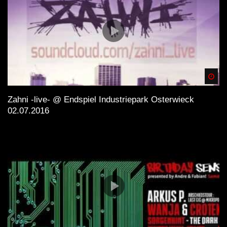
Spä
Zahni -live- @ Endspiel Industriepark Osterwieck
02.07.2016