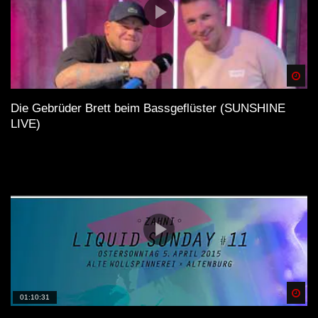
Tracks auf Vinyl!
Spä
Die Gebrüder Brett beim Bassgeflüster (SUNSHINE
LIVE)
Spä
01:10:31