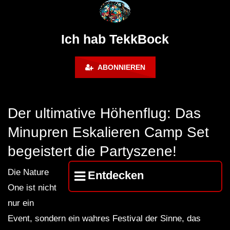
@ altes Militärgelände
◇Maytrixx◇Moshtek
Halberstadt 06.07.13 [HQ]
d◇Tieftekker◇Rave
!◇ [HARDTEKK]
Ich hab TekkBock
ABONNIEREN
Der ultimative Höhenflug: Das
Minupren Eskalieren Camp Set
begeistert die Partyszene!
Die Nature
Entdecken
One ist nicht
nur ein
Event, sondern ein wahres Festival der Sinne, das