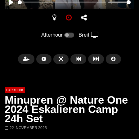
PLAY
Afterhour
Breit
HARDTEKK
Minupren @ Nature One
2024 Eskalieren Camp
24h Set
Später
00:52:44
22. NOVEMBER 2025
H4U | Minupren vs Craig Mortalis
GeFühLs TeKk DoWn