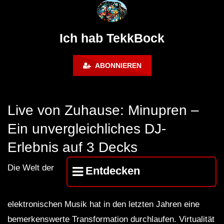
@ altes Militärgelände
◇Maytrixx◇Moshtek
Halberstadt 06.07.13 [HQ]
d◇Tieftekker◇Rave
!◇ [HARDTEKK]
Ich hab TekkBock
ABONNIEREN
Live von Zuhause: Minupren –
Ein unvergleichliches DJ-
Erlebnis auf 3 Decks
Die Welt der
Entdecken
elektronischen Musik hat in den letzten Jahren eine
bemerkenswerte Transformation durchlaufen. Virtualität