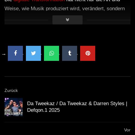
Weise, wie Musik produziert wird, verändert, sondern
auch, wie sie konsumiert wird. Live-Streams haben eine
neue Form von Interaktivität und Erreichbarkeit in die
Szene gebracht. Fans können nicht nur zuschauen,
sondern auch direkt in den Chat interagieren, Fragen
stellen und Feedback geben.
Minupren nutzt diese Plattform, um mit seinem
Publikum zu kommunizieren. Er beantwortet Fragen,
nimmt spezielle Musikwünsche entgegen und reagiert in
Zurück
Echtzeit auf Stimmung und Energie des Publikums.
Dieses Maß an Interaktivität hebt das Erlebnis auf eine
Da Tweekaz / Da Tweekaz & Darren Styles |
Defqon.1 2025
neue Ebene.
Vor
Faszination und Community