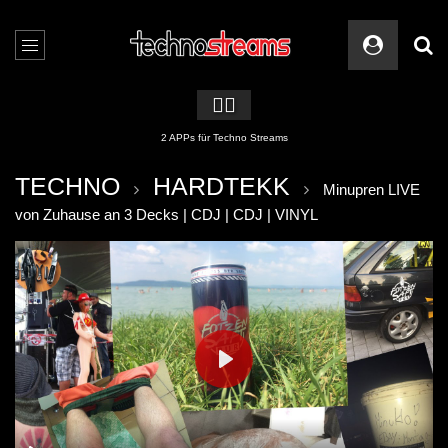
🏳️‍🌈
2 APPs für Techno Streams
TECHNO
HARDTEKK
Minupren LIVE
von Zuhause an 3 Decks | CDJ | CDJ | VINYL
PLAY