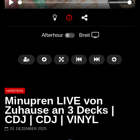
PLAY
Afterhour
Breit
HARDTEKK
Minupren LIVE von
Zuhause an 3 Decks |
CDJ | CDJ | VINYL
Später
00:52:44
20. DEZEMBER 2025
H4U | Minupren vs Craig Mortalis
GeFühLs TeKk DoWn