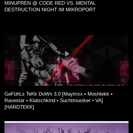
MINUPREN @ CODE RED VS. MENTAL
dem Video kannst du z.B. den
Klubnetz Dresden e.V.
DESTRUCTION NIGHT IM MIKROPORT
unterstützen. Definitiv solltest Du Auftritte besuchen
und wenn Du einen Plattespieler hast, kaufe die besten
Tracks auf Vinyl!
Spä
GeFühLs TeKk DoWn 3.0 [Maytrixx ▪ Moshtekk ▪
Ravestar ▪ Klatschkind ▪ Suchtmusiker • VA]
[HARDTEKK]