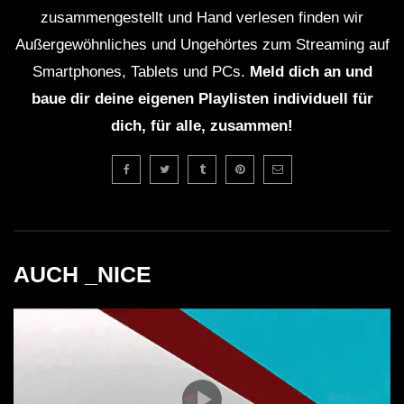
Musiktechnologien, bietet Interaktivität und ein
zusammengestellt und Hand verlesen finden wir
einzigartiges Hörerlebnis.
Außergewöhnliches und Ungehörtes zum Streaming auf
Smartphones, Tablets und PCs.
Meld dich an und
Wie kann ich an Minuprens Live-Stream
baue dir deine eigenen Playlisten individuell für
dich, für alle, zusammen!
teilnehmen?
Die Streams sind in der Regel auf verschiedenen
Plattformen wie Twitch oder YouTube verfügbar.
Informationen werden über soziale Medien
veröffentlicht.
AUCH _NICE
Welche Musikstile kann ich bei seinen Sets
erwarten?
Minupren bringt eine Mischung aus House,