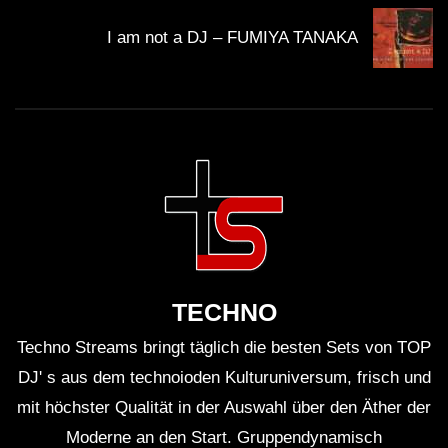
Ein weiterer entscheidender Aspekt ist die
I am not a DJ – FUMIYA TANAKA
Gemeinschaft. Die Live-Performance von Minupren
zieht Menschen jeden Alters und Hintergrunds an. Fans
von Techno, House, und elektronischer Musik kommen
zusammen, um einen gemeinsamen Moment zu
erleben. Das Gefühl, Teil einer Community zu sein, ist
unvergleichlich.
Fragen & Antworten zum DJ Set
TECHNO
Was macht das DJ-Set von Minupren
Techno Streams bringt täglich die besten Sets von TOP
besonders?
DJ' s aus dem technoioden Kulturuniversum, frisch und
mit höchster Qualität in der Auswahl über den Äther der
Es kombiniert digitale und analoge
Moderne an den Start. Gruppendynamisch