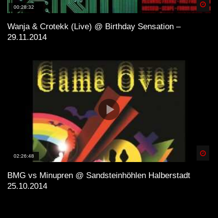
Spä
00:28:32
Wanja & Crotekk (Live) @ Birthday Sensation –
29.11.2014
Spä
02:26:48
BMG vs Minupren @ Sandsteinhöhlen Halberstadt
25.10.2014