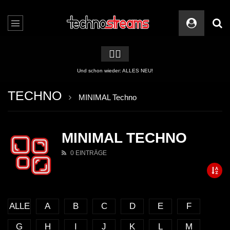
🏳️‍🌈
Und schon wieder: ALLES NEU!
TECHNO
MINIMAL Techno
MINIMAL TECHNO
0 EINTRÄGE
ALLE
A
B
C
D
E
F
G
H
I
J
K
L
M