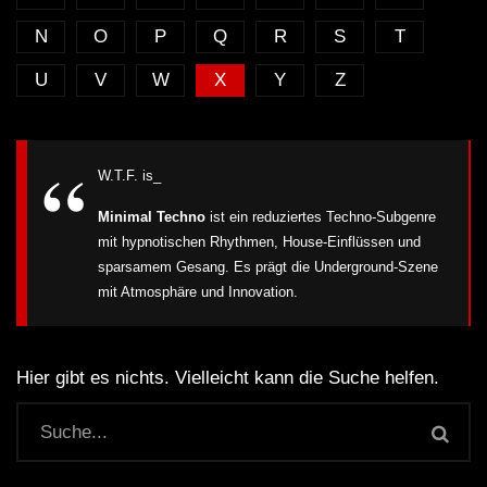
N
O
P
Q
R
S
T
U
V
W
X
Y
Z
W.T.F. is_
Minimal Techno
ist ein reduziertes Techno-Subgenre
mit hypnotischen Rhythmen, House-Einflüssen und
sparsamem Gesang. Es prägt die Underground-Szene
mit Atmosphäre und Innovation.
Hier gibt es nichts. Vielleicht kann die Suche helfen.