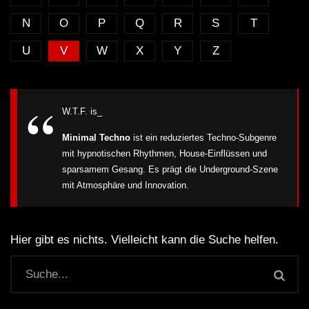
N
O
P
Q
R
S
T
U
V
W
X
Y
Z
W.T.F. is_
Minimal Techno
ist ein reduziertes Techno-Subgenre
mit hypnotischen Rhythmen, House-Einflüssen und
sparsamem Gesang. Es prägt die Underground-Szene
mit Atmosphäre und Innovation.
Hier gibt es nichts. Vielleicht kann die Suche helfen.