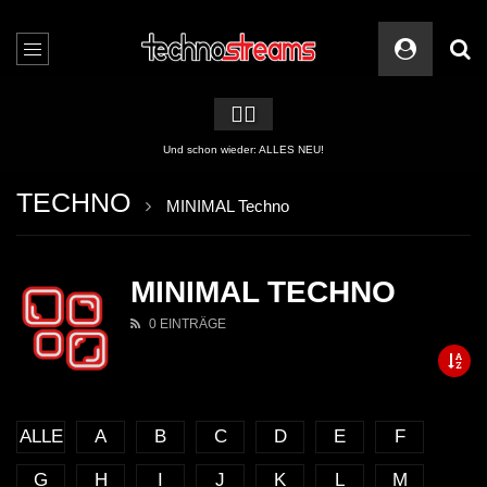
🏳️‍🌈
Und schon wieder: ALLES NEU!
TECHNO
MINIMAL Techno
MINIMAL TECHNO
0 EINTRÄGE
ALLE
A
B
C
D
E
F
G
H
I
J
K
L
M