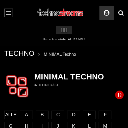
🏳️‍🌈
Und schon wieder: ALLES NEU!
TECHNO
MINIMAL Techno
MINIMAL TECHNO
0 EINTRÄGE
ALLE
A
B
C
D
E
F
G
H
I
J
K
L
M