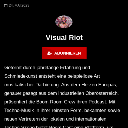
Techno Mix December 2023
TECHNO HOUSE ME
24. MAI 2023
ANDATA | Adam Beyer | Thomas
ˢᵉᵗ ‹|› Die DÄMMUNG 
Schumacher | Space 92 | UMEK |
WINTERCLUB
HI-LO
Visual Riot
ABONNIEREN
Geformt durch jahrelange Erfahrung und
Schmiedekunst entsteht eine beispiellose Art
musikalischer Darbietung. Aus dem Herzen Europas,
genauer gesagt aus dem industriellen Oberösterreich,
präsentiert die Boom Room Crew ihren Podcast. Mit
Techno-Musik in ihrer reinsten Form, bekannten sowie
neuen Vertretern der lokalen und internationalen
Techno-Szene bietet Boom Cast eine Plattform, um