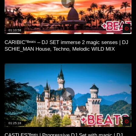
Spä
01:10:58
CARIBIC⁺ᴮᵉᵃᵗˢ – DJ SET immerse 2 magic senses | DJ
SCHIE_MAN House, Techno, Melodic WILD MIX
Spä
01:25:18
CASTLES⁺ᴮᵉᵃᵗˢ | Progressive DJ Set with magic | DJ