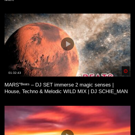
Spä
01:32:43
MARS⁺ᴮᵉᵃᵗˢ – DJ SET immerse 2 magic senses |
House, Techno & Melodic WILD MIX | DJ SCHIE_MAN