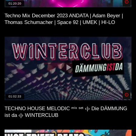
Spä
01:20:20
Techno Mix December 2023 ANDATA | Adam Beyer |
Thomas Schumacher | Space 92 | UMEK | HI-LO
Spä
01:02:33
TECHNO HOUSE MELODIC ᵐⁱˣ ˢᵉᵗ ‹|› Die DÄMMUNG
ist da ‹|› WINTERCLUB