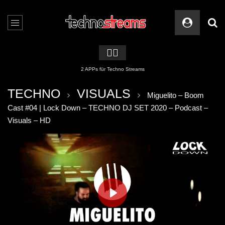
🏳️‍🌈
2 APPs für Techno Streams
TECHNO
VISUALS
Miguelito – Boom
Cast #04 | Lock Down – TECHNO DJ SET 2020 – Podcast –
Visuals – HD
PLAY