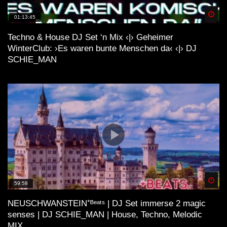
Spä
01:13:45
Techno & House DJ Set ‘n Mix ‹|› Geheimer
WinterClub: ›Es waren bunte Menschen da‹ ‹|› DJ
SCHIE_MAN
Spä
59:58
NEUSCHWANSTEIN⁺ᴮᵉᵃᵗˢ | DJ Set immerse 2 magic
senses | DJ SCHIE_MAN | House, Techno, Melodic
MIX