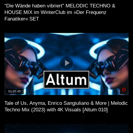
“Die Wände haben vibriert” MELODIC TECHNO &
HOUSE MIX im WinterClub im »Der Frequenz
Fanatiker« SET
Spä
01:07:45
Tale of Us, Anyma, Enrico Sangiuliano & More | Melodic
Techno Mix (2023) with 4K Visuals [Altum 010]