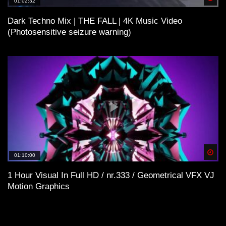
01:02:32
Dark Techno Mix | THE FALL | 4K Music Video
(Photosensitive seizure warning)
Spä
01:10:00
1 Hour Visual In Full HD / nr.333 / Geometrical VFX VJ
Motion Graphics