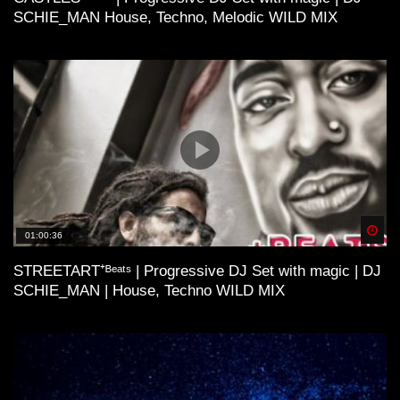
SCHIE_MAN House, Techno, Melodic WILD MIX
Spä
01:00:36
STREETART⁺ᴮᵉᵃᵗˢ | Progressive DJ Set with magic | DJ
SCHIE_MAN | House, Techno WILD MIX