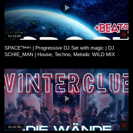
Spä
01:23:56
SPACE⁺ᴮᵉᵃᵗˢ | Progressive DJ Set with magic | DJ
SCHIE_MAN | House, Techno, Melodic WILD MIX
Spä
01:01:55