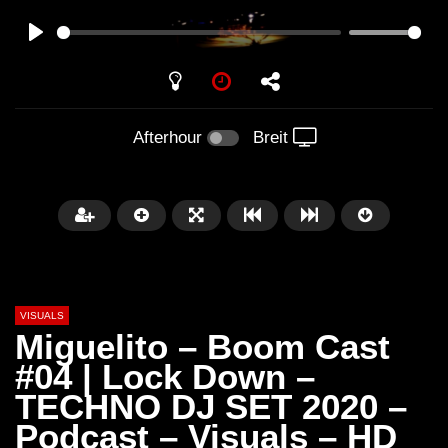
PLAY
Afterhour
Breit
VISUALS
Miguelito – Boom Cast
#04 | Lock Down –
TECHNO DJ SET 2020 –
Später
01:20:20
01:02:33
Podcast – Visuals – HD