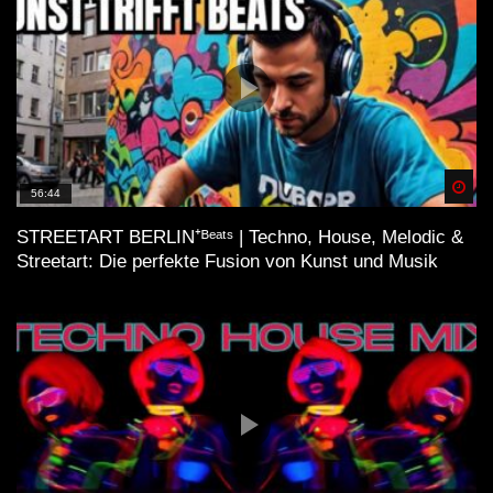
Spä
56:44
STREETART BERLIN⁺ᴮᵉᵃᵗˢ | Techno, House, Melodic &
Streetart: Die perfekte Fusion von Kunst und Musik