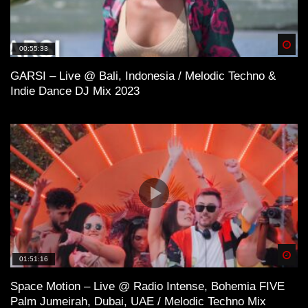
Spä
00:55:33
GARSI – Live @ Bali, Indonesia / Melodic Techno &
Indie Dance DJ Mix 2023
Spä
01:51:16
Space Motion – Live @ Radio Intense, Bohemia FIVE
Palm Jumeirah, Dubai, UAE / Melodic Techno Mix