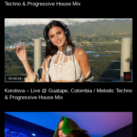
Techno & Progressive House Mix
Spä
00:48:29
Korolova – Live @ Guatape, Colombia / Melodic Techno
& Progressive House Mix