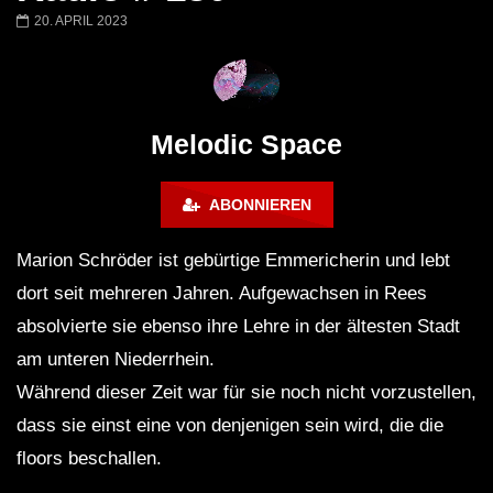
Worakls – Stephan Bodzin – Ben
Atlantis | Melodic T
20. APRIL 2023
Böhmer – Colyn – Sainte Vie |
Progressive House L
Melodic Techno Classics mix
Desert Dubai 2022
2016 / 2019
Melodic Space
ABONNIEREN
Marion Schröder ist gebürtige Emmericherin und lebt
dort seit mehreren Jahren. Aufgewachsen in Rees
absolvierte sie ebenso ihre Lehre in der ältesten Stadt
am unteren Niederrhein.
Während dieser Zeit war für sie noch nicht vorzustellen,
dass sie einst eine von denjenigen sein wird, die die
floors beschallen.