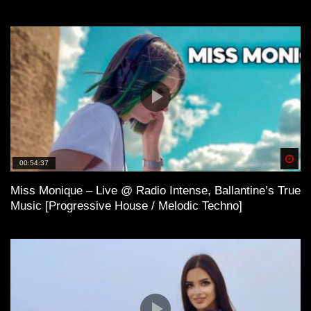
Spä
00:54:37
Miss Monique – Live @ Radio Intense, Ballantine’s True
Music [Progressive House / Melodic Techno]