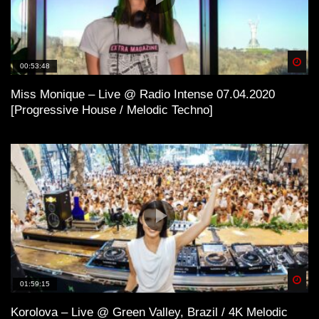
Spä
00:53:48
Miss Monique – Live @ Radio Intense 07.04.2020
[Progressive House / Melodic Techno]
Spä
01:59:15
Korolova – Live @ Green Valley, Brazil / 4K Melodic