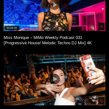
Spä
01:08:36
Miss Monique – MiMo Weekly Podcast 031
[Progressive House/ Melodic Techno DJ Mix] 4K
Spä