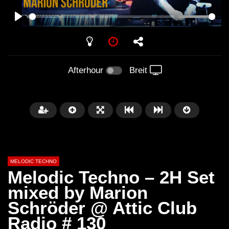
PLAY
Afterhour
Breit
MELODIC TECHNO
Melodic Techno – 2H Set
mixed by Marion
Schröder @ Attic Club
Später
03:30:29
00:42:17
Radio # 130