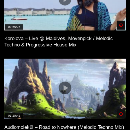
Spä
00:55:26
Korolova – Live @ Maldives, Mövenpick / Melodic
Techno & Progressive House Mix
Spä
01:25:42
Audiomolekül – Road to Nowhere (Melodic Techno Mix)