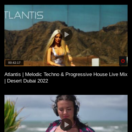
Spä
00:42:17
Atlantis | Melodic Techno & Progressive House Live Mix
| Desert Dubai 2022