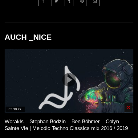
AUCH _NICE
Spä
03:30:29
Worakls – Stephan Bodzin – Ben Böhmer – Colyn –
Sainte Vie | Melodic Techno Classics mix 2016 / 2019