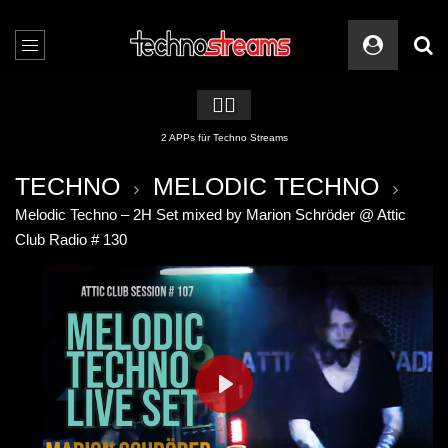
🏳️‍🌈
2 APPs für Techno Streams
TECHNO
MELODIC TECHNO
Melodic Techno – 2H Set mixed by Marion Schröder @ Attic
Club Radio # 130
PLAY