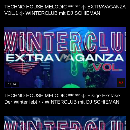
TECHNO HOUSE MELODIC ᵐⁱˣ ˢᵉᵗ ‹|› EXTRAVAGANZA
VOL.1 ‹|› WINTERCLUB mit DJ SCHIEMAN
Spä
16:14
TECHNO HOUSE MELODIC ᵐⁱˣ ˢᵉᵗ ‹|› Eisige Ekstase –
Der Winter lebt ‹|› WINTERCLUB mit DJ SCHIEMAN