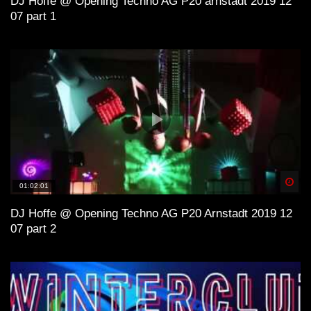
DJ Hoffe @ Opening Techno AG P20 arnstadt 2019 12
07 part 1
Spä
01:02:01
DJ Hoffe @ Opening Techno AG P20 Arnstadt 2019 12
07 part 2