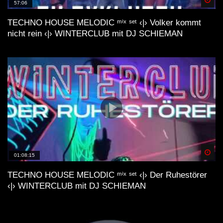
57:06
TECHNO HOUSE MELODIC ᵐⁱˣ ˢᵉᵗ ‹|› Volker kommt
nicht rein ‹|› WINTERCLUB mit DJ SCHIEMAN
Spä
01:08:15
TECHNO HOUSE MELODIC ᵐⁱˣ ˢᵉᵗ ‹|› Der Ruhestörer
‹|› WINTERCLUB mit DJ SCHIEMAN