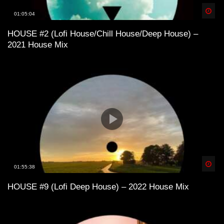
Spä
01:05:04
HOUSE #2 (Lofi House/Chill House/Deep House) –
2021 House Mix
Spä
01:55:38
HOUSE #9 (Lofi Deep House) – 2022 House Mix