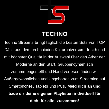
Nagevmeri – Melodark Minimal Techno
Mix | Weekly Set | Home Session 03
TECHNO
Nagevmeri – Melodark Minimal Techno
Mix | Weekly Set | Home Session 01
Techno Streams bringt täglich die besten Sets von TOP
DJ' s aus dem technoioden Kulturuniversum, frisch und
mit höchster Qualität in der Auswahl über den Äther der
MeloDark Techno Mix
Moderne an den Start. Gruppendynamisch
zusammengestellt und Hand verlesen finden wir
Außergewöhnliches und Ungehörtes zum Streaming auf
NEW- Hozho” DJ Mix 2021 Minimal,
Smartphones, Tablets und PCs.
Meld dich an und
melodark
baue dir deine eigenen Playlisten individuell für
dich, für alle, zusammen!
MELODARK MINIMAL No1