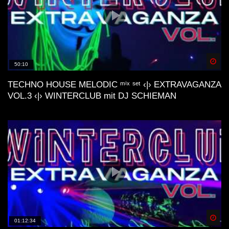
Spä
50:10
TECHNO HOUSE MELODIC ᵐⁱˣ ˢᵉᵗ ‹|› EXTRAVAGANZA
VOL.3 ‹|› WINTERCLUB mit DJ SCHIEMAN
Spä
01:12:34