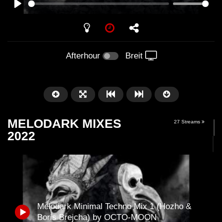
PLAY
Afterhour
Breit
MELODARK MIXES
27 Streams
2022
Später
01:01:41
58:21
Melodark Minimal Techno Mix 1 (Hozho &
Arnstadt – Arntekk Restart //
Arnstadt – Arntekk R
Boris Brejcha) by OCTO-MOON