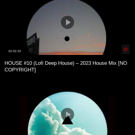
Spä
02:02:32
HOUSE #10 (Lofi Deep House) – 2023 House Mix [NO
COPYRIGHT]