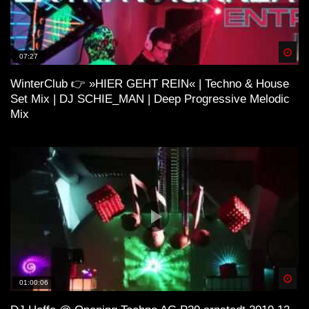
2022
Spä
07:27
Hozho – Quarantine Mix 3 (Old
WinterClub 👉 »HIER GEHT REIN« | Techno & House
Sanatorium, Caramulo, Portugal)
Set Mix | DJ SCHIE_MAN | Deep Progressive Melodic
Mix
Hozho – Quarantine Mix
[UNEXPECTED SET]
Spä
01:00:06