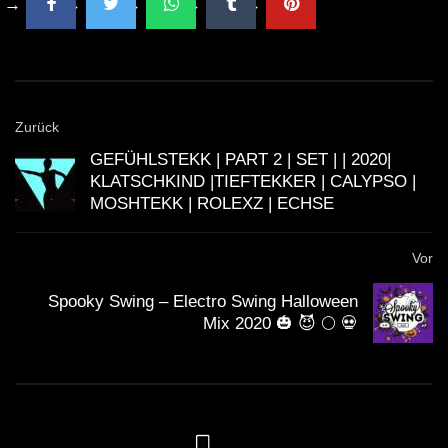
DJ Ezz3y
Mufix – Out of HOPE | melodark
minimal |
Zurück
GEFÜHLSTEKK | PART 2 | SET | | 2020|
KLATSCHKIND |TIEFTEKKER | CALYPSO |
Hozho DJ Mix | Techno | Melodark |
MOSHTEKK | ROLEXZ | ECHSE
Anhad Set
Vor
Hozho – Honey Trap | Melodark Techno
Spooky Swing – Electro Swing Halloween
Mix 2020 🎃 😈 🌕 💀
Space Vibes | Melodark Minimal
Techno – Hozho – EDM Best Music
Mix 🎧