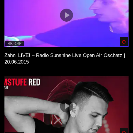
Spä
00:49:49
Zahni LIVE! – Radio Sunshine Live Open Air Oschatz |
20.06.2015
Spä