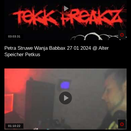
Spä
03:03:31
Petra Struwe Wanja Babbax 27 01 2024 @ Alter
Speicher Petkus
Spä
01:10:22