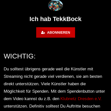
@ altes Militärgelände
◇Maytrixx◇Moshtek
Halberstadt 06.07.13 [HQ]
d◇Tieftekker◇Rave
!◇ [HARDTEKK]
Ich hab TekkBock
ABONNIEREN
WICHTIG:
Du solltest übrigens gerade weil die Künstler mit
Streaming nicht gerade viel verdienen, sie am besten
direkt unterstützen. Viele Künstler haben die
Möglichkeit für Spenden. Mit dem Spendenbutton unter
dem Video kannst du z.B. den
Klubnetz Dresden e.V.
unterstützen. Definitiv solltest Du Auftritte besuchen