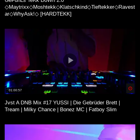
GeFühLs TeKk DoWn 2.0
◇Maytrixx◇Moshtekk◇Klatschkind◇Tieftekker◇Ravest
ar◇WhyAsk!◇ [HARDTEKK]
Spä
01:00:57
Jvst A DNB Mix #17 YUSSI | Die Gebrüder Brett |
Tream | Milky Chance | Bonez MC | Fatboy Slim