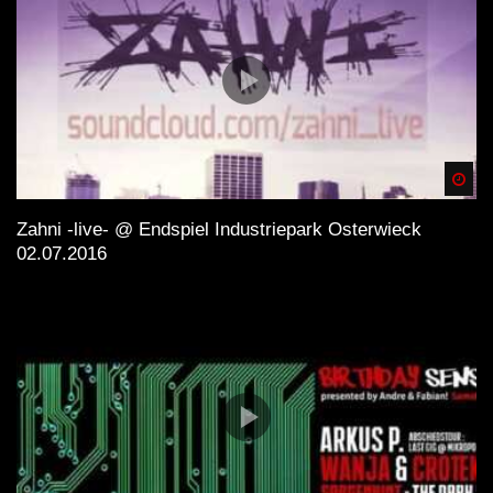
Spä
Zahni -live- @ Endspiel Industriepark Osterwieck
02.07.2016