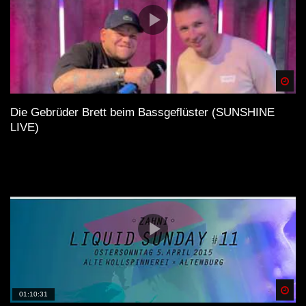
Spä
Die Gebrüder Brett beim Bassgeflüster (SUNSHINE
LIVE)
Spä
01:10:31