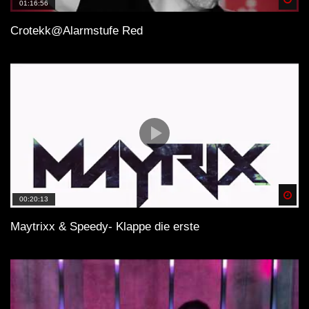
01:16:56
Crotekk@Alarmstufe Red
Spä
00:20:13
Maytrixx & Speedy- Klappe die erste