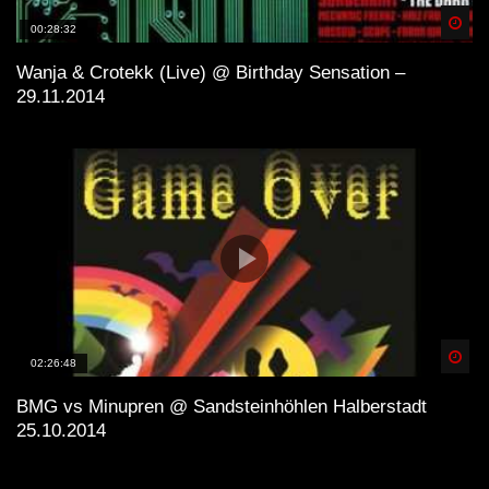
Spä
00:28:32
Wanja & Crotekk (Live) @ Birthday Sensation –
29.11.2014
Spä
02:26:48
BMG vs Minupren @ Sandsteinhöhlen Halberstadt
25.10.2014