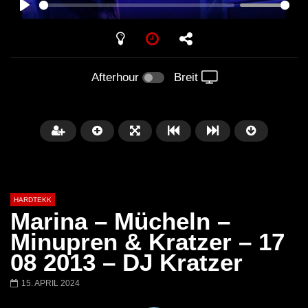
PLAY
Afterhour
Breit
HARDTEKK
Marina – Mücheln –
Minupren & Kratzer – 17
08 2013 – DJ Kratzer
Später
00:52:44
15. APRIL 2024
H4U | Minupren vs Craig Mortalis
GeFühLs TeKk DoWn