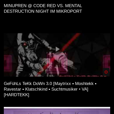
MINUPREN @ CODE RED VS. MENTAL
DESTRUCTION NIGHT IM MIKROPORT
Spä
GeFühLs TeKk DoWn 3.0 [Maytrixx ▪ Moshtekk ▪
Ravestar ▪ Klatschkind ▪ Suchtmusiker • VA]
[HARDTEKK]