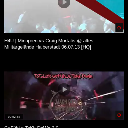
Spä
H4U | Minupren vs Craig Mortalis @ altes
Militärgelände Halberstadt 06.07.13 [HQ]
Spä
00:52:44