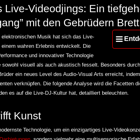
 Live-Videodjings: Ein tiefgeh
gang” mit den Gebrüdern Brett
r elektronischen Musik hat sich das Live-
Entd
 einem wahren Erlebnis entwickelt. Die
Performance und innovativer Technologie
e sowohl visuell als auch akustisch fesselt. Besonders durc
rüder ein neues Level des Audio-Visual Arts erreicht, indem
ten verknüpfen. Die folgende Analyse wird die Facetten die
en es auf die Live-DJ-Kultur hat, detailliert beleuchten.
ifft Kunst
odernste Technologie, um ein einzigartiges Live-Videokonzer
 Darbietungen
, sondern vielmehr eine multisensorische Erfa