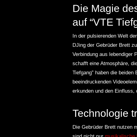
Die Magie des
!◇ [HARDTEKK]
auf “VTE Tief
In der pulsierenden Welt de
DJing der Gebrüder Brett zu
Verbindung aus lebendiger 
schafft eine Atmosphäre, di
Tiefgang” haben die beiden B
beeindruckenden Videoelemen
erkunden und den Einfluss, d
Technologie tr
Die Gebrüder Brett nutzen m
sind nicht nur
musikalische