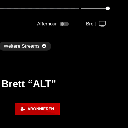
Afterhour
Breit
Weitere Streams
 Brett “ALT”
Später
0:49:49
01:16:56
ABONNIEREN
hni LIVE! – Radio Sunshine
Crotekk@Alarmstufe Red
ve Open Air Oschatz |
.06.2015