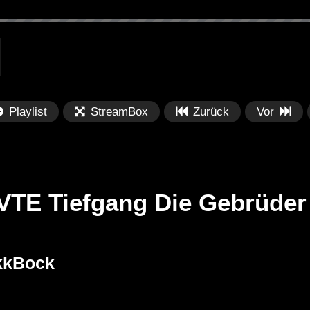
Playlist
StreamBox
Zurück
Vor
 VTE Tiefgang Die Gebrüder
Später
Später
01:00:57
0
ekkBock
DoWn 2.0
Jvst A DNB Mix #17 YUSSI | Die
Za
tekk◇Klatschkin
Gebrüder Brett | Tream | Milky
Li
Ravestar◇WhyAsk
Chance | Bonez MC | Fatboy Slim
20