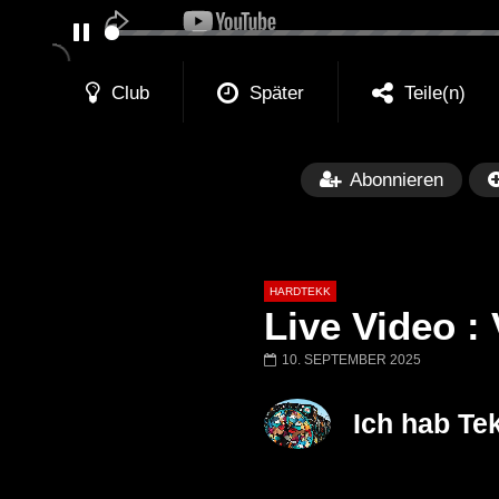
PAUSE
Club
Später
Teile(n)
Abonnieren
HARDTEKK
Live Video :
10. SEPTEMBER 2025
Später
00:52:44
Ich hab T
H4U | Minupren vs Craig Mortalis
GeFühLs TeKk 
@ altes Militärgelände
◇Maytrixx◇Mosh
Halberstadt 06.07.13 [HQ]
d◇Tieftekker◇