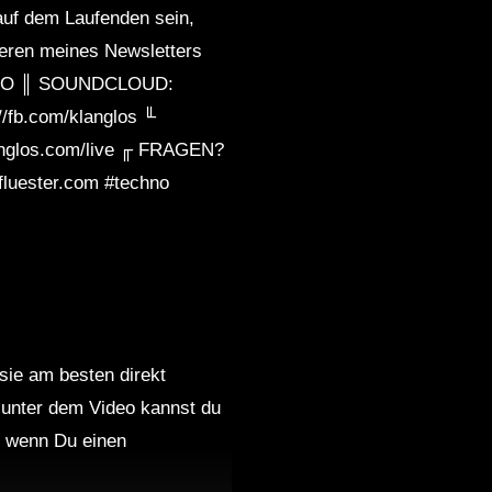
 auf dem Laufenden sein,
ieren meines Newsletters
/qV96OO ║ SOUNDCLOUD:
/fb.com/klanglos ╙
anglos.com/live ╓ FRAGEN?
uester.com #techno
 sie am besten direkt
 unter dem Video kannst du
nd wenn Du einen