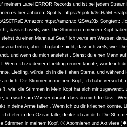
auf meinem Label ERROR Records und ist bei jedem Streami
CD 2
nen es hier anhören: Spotify: https://spoti.fi/3icHJiM Beatpor
co/2S0TRsE Amazon: https://amzn.to /2SWzXix Songtext: „Ic
 nicht, dass ich weiß, wie. Die Stimmen in meinem Kopf hab
siehst du einen Mann auf See.“ Ich warte am Wasser, darauf
auszuarbeiten, aber ich glaube nicht, dass ich weiß, wie. D
ndt, und wenn du mich ansiehst , Siehst du einen Mann au
t. Wenn ich zu deinem Liebling rennen könnte, würde ich dir
nte, Liebling, würde ich in die fliehen Sterne, und während ic
e an dich. Die Stimmen in meinem Kopf, ich habe versucht, 
weiß, wie, die Stimmen in Mein Kopf hat sich mir zugewandt,
e, ich warte am Wasser darauf, dass du mich freilässt. Wen
ekt in deine Arme fallen , Wenn ich zu dir kriechen könnte, Li
 ich tiefer in den Ozean falle, denke ich an dich. Die Stimm
e Stimmen in meinem Kopf. ⓢ Abonnieren und Aktiviere (🔔