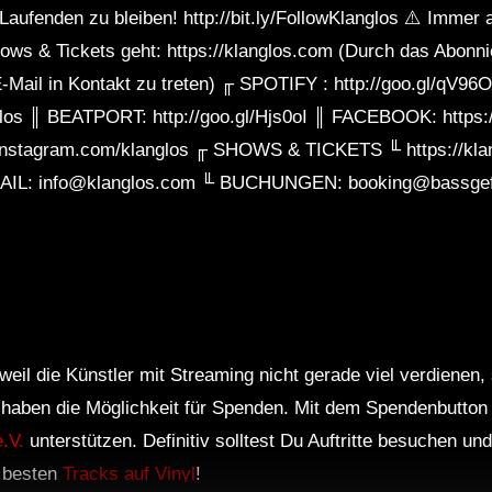
aufenden zu bleiben! http://bit.ly/FollowKlanglos ⚠️ Immer
ws & Tickets geht: https://klanglos.com (Durch das Abonn
er E-Mail in Kontakt zu treten) ╓ SPOTIFY : http://goo.gl
glos ║ BEATPORT: http://goo.gl/Hjs0oI ║ FACEBOOK: https:/
instagram.com/klanglos ╓ SHOWS & TICKETS ╙ https://kl
IL: info@klanglos.com ╙ BUCHUNGEN: booking@bassgefl
weil die Künstler mit Streaming nicht gerade viel verdienen,
r haben die Möglichkeit für Spenden. Mit dem Spendenbutton
.V.
unterstützen. Definitiv solltest Du Auftritte besuchen u
e besten
Tracks auf Vinyl
!