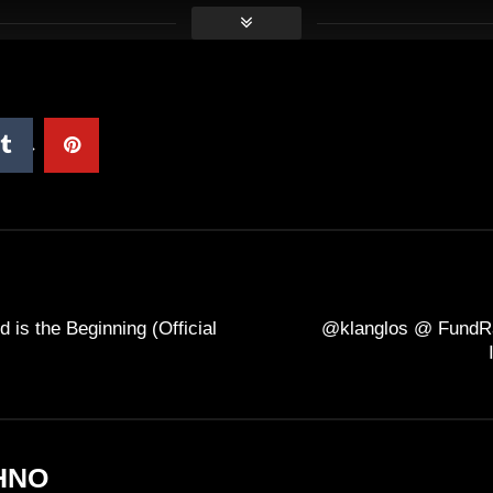
 is the Beginning (Official
@klanglos @ FundRa
HNO