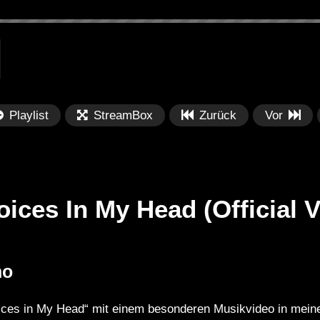
Playlist
StreamBox
Zurück
Vor
oices In My Head (Official 
Später
Später
01:17:55
0
no
Abstract Podcast
DT:Recommends | Fumiya Tanaka
Sa
– DJ Mix 1/2
28
Voices in My Head“ mit einem besonderen Musikvideo in mein
[MIX.SOUND.SPACE] (2002) Mix