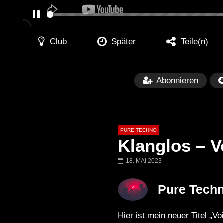
PAUSE
Club
Später
Teile(n)
Abonnieren
PURE TECHNO
Klanglos – V
18. MAI 2023
Später
01:31:35
01:53:01
Pure Tech
Miss Djax – Cherry Moon –
Torsten Kanzler 
Lokeren Belgium (1996)
17.06.2013
Hier ist mein neuer Titel „