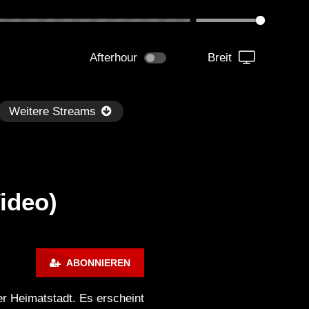
Afterhour
Breit
Weitere Streams
Video)
Später
1:33:36
01:05:30
ABONNIEREN
m Paganini LIVE (Istanbul 01-
Technasia @ Resistance I
-2023) Full Album
Week 7 (BE-AT.TV)
er Heimatstadt. Es erscheint