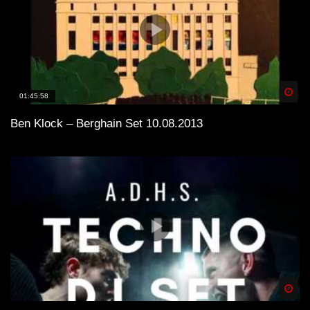
Spä
01:45:58
Ben Klock – Berghain Set 10.08.2013
Spä