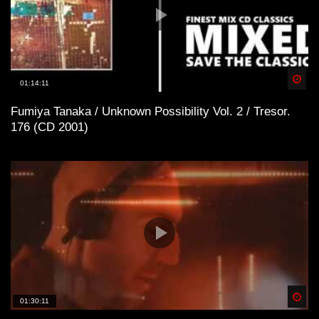
Spä
01:14:11
Fumiya Tanaka / Unknown Possibility Vol. 2 / Tresor.
176 (CD 2001)
Spä
01:30:11