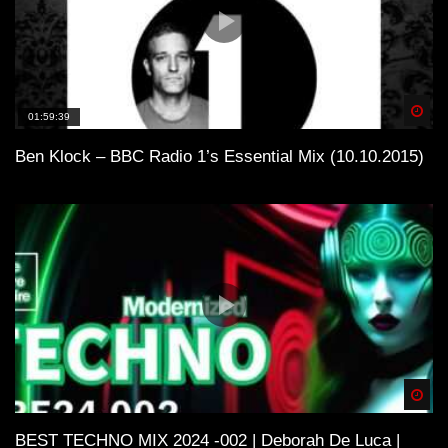
Spä
01:59:39
Ben Klock – BBC Radio 1’s Essential Mix (10.10.2015)
Spä
BEST TECHNO MIX 2024 -002 | Deborah De Luca |