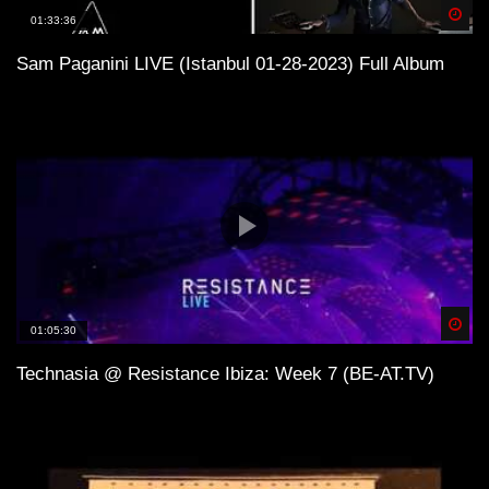
Spä
01:33:36
Sam Paganini LIVE (Istanbul 01-28-2023) Full Album
Spä
01:05:30
Technasia @ Resistance Ibiza: Week 7 (BE-AT.TV)