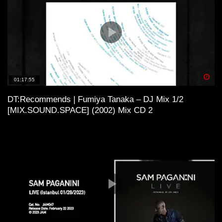
Spä
01:17:55
DT:Recommends | Fumiya Tanaka – DJ Mix 1/2
[MIX.SOUND.SPACE] (2002) Mix CD 2