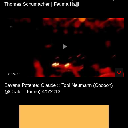
Thomas Schumacher | Fatima Hajji |
Spä
00:24:37
Savana Potente: Claude :: Tobi Neumann (Cocoon)
@Chalet (Torino) 4/5/2013