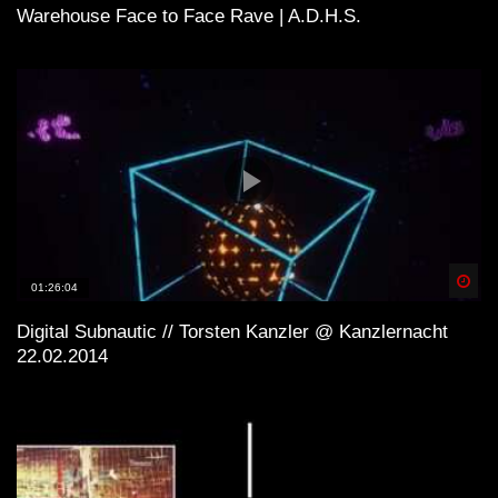
Warehouse Face to Face Rave | A.D.H.S.
Spä
01:26:04
Digital Subnautic // Torsten Kanzler @ Kanzlernacht
22.02.2014