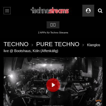
🏳️‍🌈
2 APPs für Techno Streams
TECHNO
PURE TECHNO
Klanglos
live @ Bootshaus, Köln (Affenkäfig)
PLAY