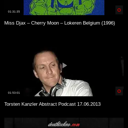
Spä
01:31:35
Miss Djax – Cherry Moon – Lokeren Belgium (1996)
Spä
01:53:01
Torsten Kanzler Abstract Podcast 17.06.2013