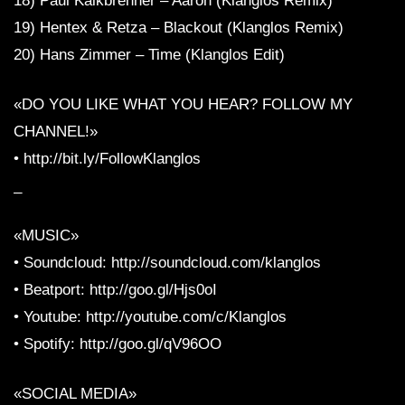
18) Paul Kalkbrenner – Aaron (Klanglos Remix)
19) Hentex & Retza – Blackout (Klanglos Remix)
20) Hans Zimmer – Time (Klanglos Edit)
«DO YOU LIKE WHAT YOU HEAR? FOLLOW MY
CHANNEL!»
• http://bit.ly/FollowKlanglos
_
«MUSIC»
• Soundcloud: http://soundcloud.com/klanglos
• Beatport: http://goo.gl/Hjs0oI
• Youtube: http://youtube.com/c/Klanglos
• Spotify: http://goo.gl/qV96OO
«SOCIAL MEDIA»