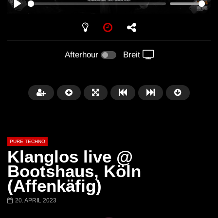
PLAY
Afterhour
Breit
PURE TECHNO
Klanglos live @
Bootshaus, Köln
(Affenkäfig)
Später
01:31:35
01:53:01
20. APRIL 2023
Miss Djax – Cherry Moon –
Torsten Kanzler Abst