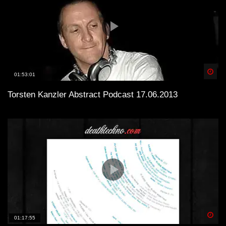
Spä
01:53:01
Torsten Kanzler Abstract Podcast 17.06.2013
Spä
01:17:55