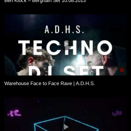
Ben Klock – Berghain Set 10.08.2013
Spä
Warehouse Face to Face Rave | A.D.H.S.