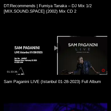
DT:Recommends | Fumiya Tanaka – DJ Mix 1/2
[MIX.SOUND.SPACE] (2002) Mix CD 2
Spä
01:33:36
Sam Paganini LIVE (Istanbul 01-28-2023) Full Album