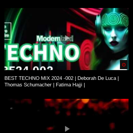
Spä
BEST TECHNO MIX 2024 -002 | Deborah De Luca |
Thomas Schumacher | Fatima Hajji |