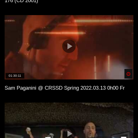
176 (CD 2001)
Spä
01:30:11
Sam Paganini @ CRSSD Spring 2022.03.13 0h00 Fr