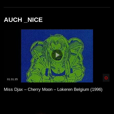
AUCH _NICE
Spä
01:31:35
Miss Djax – Cherry Moon – Lokeren Belgium (1996)