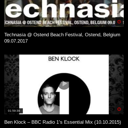
Spä
Technasia @ Ostend Beach Festival, Ostend, Belgium
09.07.2017
Spä
01:59:39
Ben Klock – BBC Radio 1’s Essential Mix (10.10.2015)