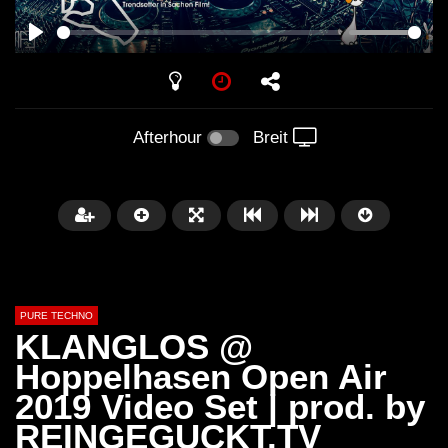
PLAY
Afterhour
Breit
PURE TECHNO
KLANGLOS @
Hoppelhasen Open Air
2019 Video Set | prod. by
Später
01:31:35
01:53:01
REINGEGUCKT.TV