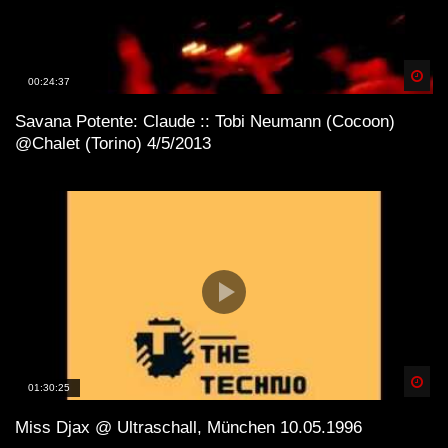
Spä
00:24:37
Savana Potente: Claude :: Tobi Neumann (Cocoon)
@Chalet (Torino) 4/5/2013
Spä
01:30:25
Miss Djax @ Ultraschall, München 10.05.1996