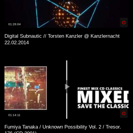
Spä
01:26:04
Digital Subnautic // Torsten Kanzler @ Kanzlernacht
22.02.2014
Spä
01:14:11
Fumiya Tanaka / Unknown Possibility Vol. 2 / Tresor.