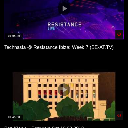
Spä
01:05:30
Technasia @ Resistance Ibiza: Week 7 (BE-AT.TV)
Spä
01:45:58