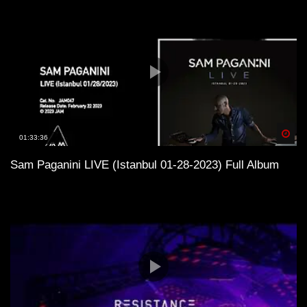
Spä
01:33:36
Sam Paganini LIVE (Istanbul 01-28-2023) Full Album