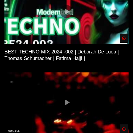
Spä
BEST TECHNO MIX 2024 -002 | Deborah De Luca |
Thomas Schumacher | Fatima Hajji |
Spä
00:24:37