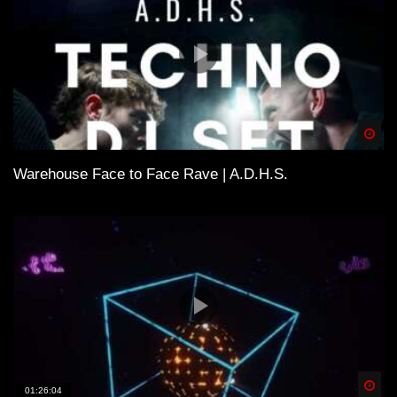
Spä
Warehouse Face to Face Rave | A.D.H.S.
Spä
01:26:04