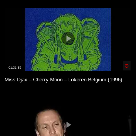
Spä
01:31:35
Miss Djax – Cherry Moon – Lokeren Belgium (1996)