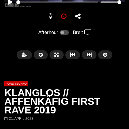
PLAY
Afterhour
Breit
PURE TECHNO
KLANGLOS //
AFFENKÄFIG FIRST
RAVE 2019
Später
01:31:35
01:53:01
21. APRIL 2023
Miss Djax – Cherry Moon –
Torsten Kanzler Abst