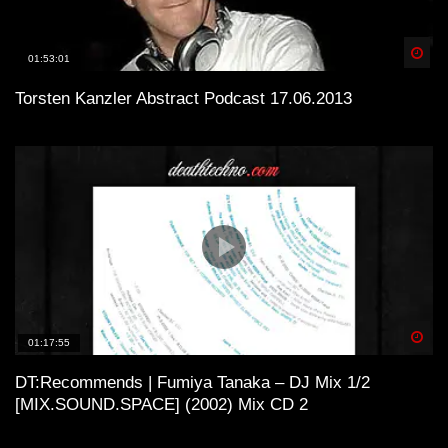
Spä
01:53:01
Torsten Kanzler Abstract Podcast 17.06.2013
Spä
01:17:55
DT:Recommends | Fumiya Tanaka – DJ Mix 1/2
[MIX.SOUND.SPACE] (2002) Mix CD 2