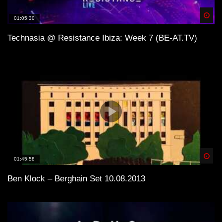
Spä
01:05:30
Technasia @ Resistance Ibiza: Week 7 (BE-AT.TV)
Spä
01:45:58
Ben Klock – Berghain Set 10.08.2013