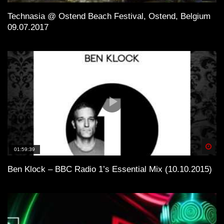
Technasia @ Ostend Beach Festival, Ostend, Belgium
09.07.2017
Spä
01:59:39
Ben Klock – BBC Radio 1’s Essential Mix (10.10.2015)