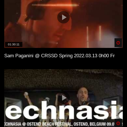
Spä
01:30:11
Sam Paganini @ CRSSD Spring 2022.03.13 0h00 Fr
Spä