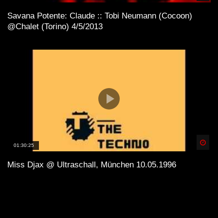
Savana Potente: Claude :: Tobi Neumann (Cocoon)
@Chalet (Torino) 4/5/2013
Spä
01:30:25
Miss Djax @ Ultraschall, München 10.05.1996