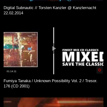
Digital Subnautic // Torsten Kanzler @ Kanzlernacht
22.02.2014
Spä
01:14:11
Fumiya Tanaka / Unknown Possibility Vol. 2 / Tresor.
176 (CD 2001)