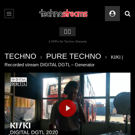
🏳️‍🌈
2 APPs für Techno Streams
TECHNO
PURE TECHNO
KI/KI |
Recorded stream DIGITAL DGTL – Generator
PLAY