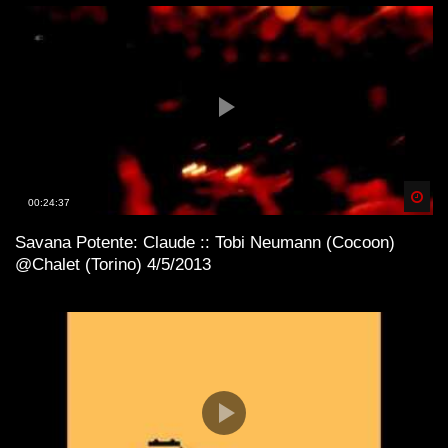
Spä
00:24:37
Savana Potente: Claude :: Tobi Neumann (Cocoon)
@Chalet (Torino) 4/5/2013