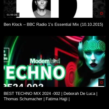
Spä
01:59:39
Ben Klock – BBC Radio 1’s Essential Mix (10.10.2015)
Spä
BEST TECHNO MIX 2024 -002 | Deborah De Luca |
Thomas Schumacher | Fatima Hajji |