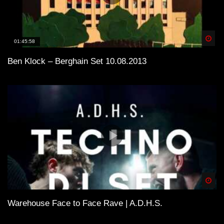
Spä
01:45:58
Ben Klock – Berghain Set 10.08.2013
Spä
Warehouse Face to Face Rave | A.D.H.S.