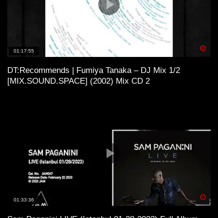
Spä
01:17:55
DT:Recommends | Fumiya Tanaka – DJ Mix 1/2
[MIX.SOUND.SPACE] (2002) Mix CD 2
Spä
01:33:36