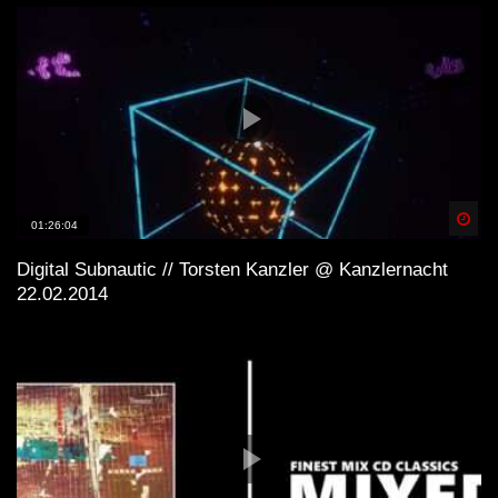
Spä
01:26:04
Digital Subnautic // Torsten Kanzler @ Kanzlernacht
22.02.2014