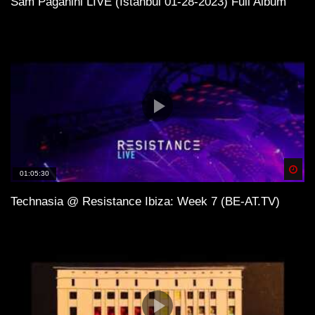
Sam Paganini LIVE (Istanbul 01-28-2023) Full Album
Spä
01:05:30
Technasia @ Resistance Ibiza: Week 7 (BE-AT.TV)