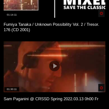
Spä
01:14:11
Fumiya Tanaka / Unknown Possibility Vol. 2 / Tresor.
176 (CD 2001)
Spä
01:30:11
Sam Paganini @ CRSSD Spring 2022.03.13 0h00 Fr