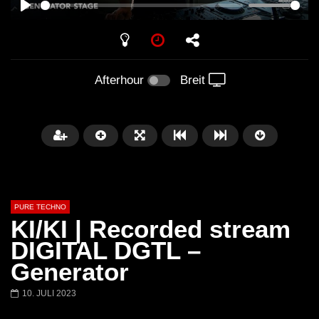
PLAY
Afterhour
Breit
PURE TECHNO
KI/KI | Recorded stream
DIGITAL DGTL –
Generator
Später
01:31:35
01:53:01
10. JULI 2023
Miss Djax – Cherry Moon –
Torsten Kanzler Abst