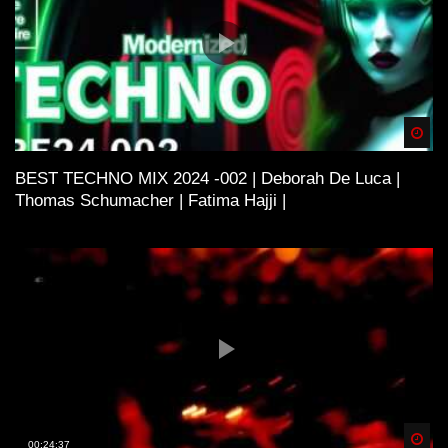
Spä
BEST TECHNO MIX 2024 -002 | Deborah De Luca |
Thomas Schumacher | Fatima Hajji |
Spä
00:24:37