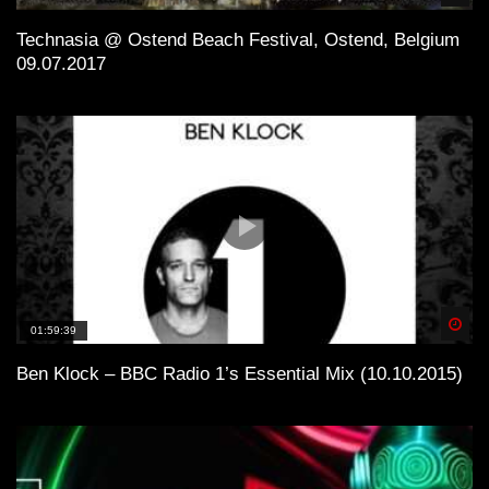
Technasia @ Ostend Beach Festival, Ostend, Belgium
09.07.2017
Spä
01:59:39
Ben Klock – BBC Radio 1’s Essential Mix (10.10.2015)