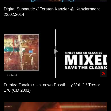
Digital Subnautic // Torsten Kanzler @ Kanzlernacht
22.02.2014
Spä
01:14:11
Fumiya Tanaka / Unknown Possibility Vol. 2 / Tresor.
176 (CD 2001)