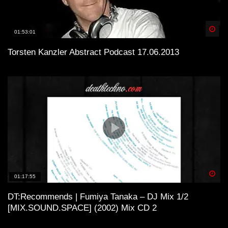
Spä
01:53:01
Torsten Kanzler Abstract Podcast 17.06.2013
Spä
01:17:55
DT:Recommends | Fumiya Tanaka – DJ Mix 1/2
[MIX.SOUND.SPACE] (2002) Mix CD 2