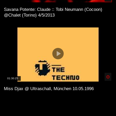
Savana Potente: Claude :: Tobi Neumann (Cocoon)
@Chalet (Torino) 4/5/2013
Spä
01:30:25
Miss Djax @ Ultraschall, München 10.05.1996