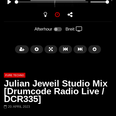
PLAY
Afterhour
Breit
PURE TECHNO
Julian Jeweil Studio Mix
[Drumcode Radio Live /
DCR335]
Später
01:31:35
01:53:01
20. APRIL 2023
Miss Djax – Cherry Moon –
Torsten Kanzler Abst