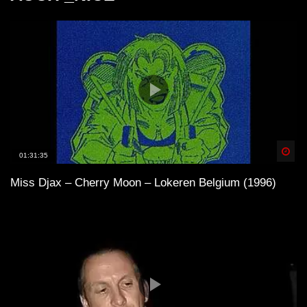
Spä
01:31:35
Miss Djax – Cherry Moon – Lokeren Belgium (1996)