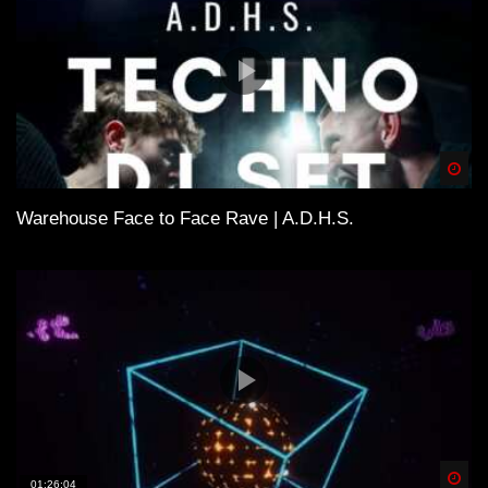
Spä
Warehouse Face to Face Rave | A.D.H.S.
Spä
01:26:04