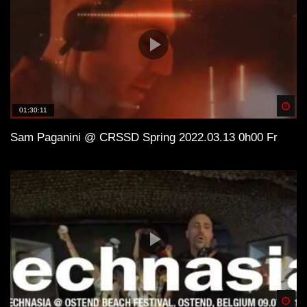
Spä
01:30:11
Sam Paganini @ CRSSD Spring 2022.03.13 0h00 Fr
Spä