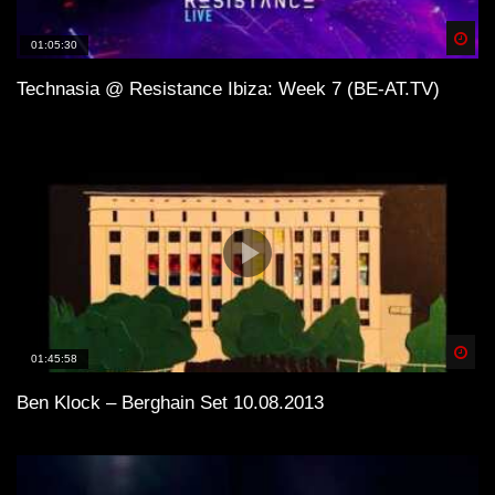
Spä
01:05:30
Technasia @ Resistance Ibiza: Week 7 (BE-AT.TV)
Spä
01:45:58
Ben Klock – Berghain Set 10.08.2013