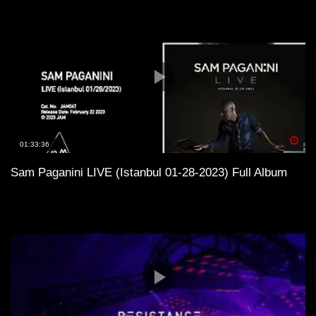
Spä
01:33:36
Sam Paganini LIVE (Istanbul 01-28-2023) Full Album