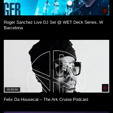
Spä
Roger Sanchez Live DJ Set @ WET Deck Series, W
Barcelona
Spä
00:59:58
Felix Da Housecat – The Ark Cruise Podcast