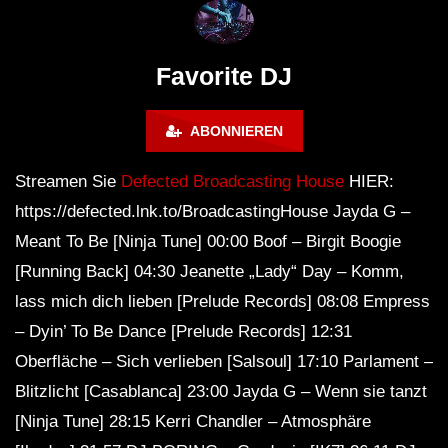
Maravilla @ Tecate Pal Norte
HOUSE SET) @ JA
2023 Monterrey NL 3 31 23
Favorite DJ
ABONNIEREN
Streamen Sie
Defected Broadcasting House
HIER:
https://defected.lnk.to/BroadcastingHouse Jayda G –
Meant To Be [Ninja Tune] 00:00 Boof – Birgit Boogie
[Running Back] 04:30 Jeanette „Lady“ Day – Komm,
lass mich dich lieben [Prelude Records] 08:08 Empress
– Dyin’ To Be Dance [Prelude Records] 12:31
Oberfläche – Sich verlieben [Salsoul] 17:10 Parlament –
​​Blitzlicht [Casablanca] 23:00 Jayda G – Wenn sie tanzt
[Ninja Tune] 28:15 Kerri Chandler – Atmosphäre