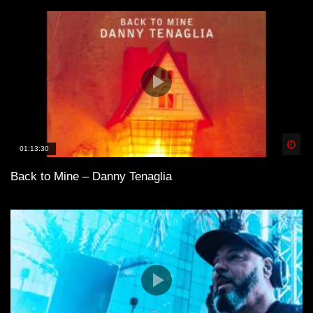
Spä
01:13:30
Back to Mine – Danny Tenaglia