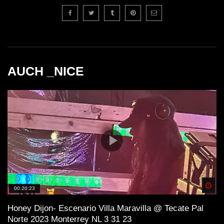
AUCH _NICE
Spä
00:20:23
Honey Dijon- Escenario Villa Maravilla @ Tecate Pal
Norte 2023 Monterrey NL 3 31 23