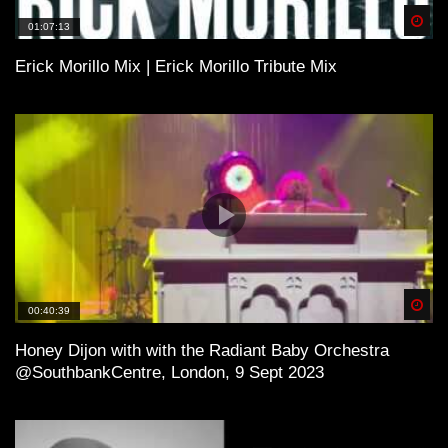
Spä
01:07:13
Erick Morillo Mix | Erick Morillo Tribute Mix
Spä
00:40:39
Honey Dijon with with the Radiant Baby Orchestra
@SouthbankCentre, London, 9 Sept 2023