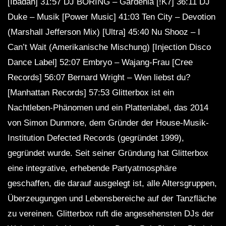
[Ibadan] 31:57 DJ BORING – Gardenia [!K7] 36:11 DJ
Duke – Musik [Power Music] 41:03 Ten City – Devotion
(Marshall Jefferson Mix) [Ultra] 45:40 Nu Shooz – I
Can’t Wait (Amerikanische Mischung) [Injection Disco
Dance Label] 52:07 Embryo – Wajang-Frau [Cree
Records] 56:07 Bernard Wright – Wen liebst du?
[Manhattan Records] 57:53 Glitterbox ist ein
Nachtleben-Phänomen und ein Plattenlabel, das 2014
von Simon Dunmore, dem Gründer der House-Musik-
Institution Defected Records (gegründet 1999),
gegründet wurde. Seit seiner Gründung hat Glitterbox
eine integrative, erhebende Partyatmosphäre
geschaffen, die darauf ausgelegt ist, alle Altersgruppen,
Überzeugungen und Lebensbereiche auf der Tanzfläche
zu vereinen. Glitterbox ruft die angesehensten DJs der