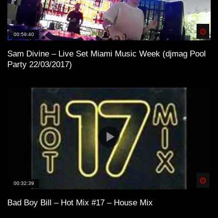
Spä
00:59:40
Sam Divine – Live Set Miami Music Week (djmag Pool
Party 22/03/2017)
Spä
00:32:39
Bad Boy Bill – Hot Mix #17 – House Mix