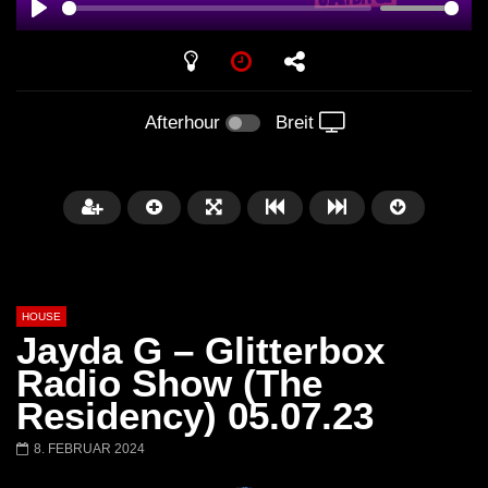
PLAY
Afterhour
Breit
HOUSE
Jayda G – Glitterbox
Radio Show (The
Residency) 05.07.23
Später
00:20:23
8. FEBRUAR 2024
Honey Dijon- Escenario Villa
DENNIS FERRER (T