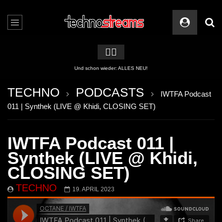
🏳️‍🌈
2 APPs für Techno Streams
TECHNO
PODCASTS
IWTFA Podcast
011 | Synthek (LIVE @ Khidi, CLOSING SET)
IWTFA Podcast 011 |
Synthek (LIVE @ Khidi,
CLOSING SET)
TECHNO
19. APRIL 2023