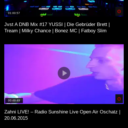
Spä
01:00:57
Jvst A DNB Mix #17 YUSSI | Die Gebrüder Brett |
Tream | Milky Chance | Bonez MC | Fatboy Slim
Spä
00:49:49
Zahni LIVE! – Radio Sunshine Live Open Air Oschatz |
20.06.2015