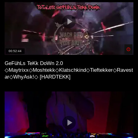
Spä
00:52:44
GeFühLs TeKk DoWn 2.0
◇Maytrixx◇Moshtekk◇Klatschkind◇Tieftekker◇Ravest
ar◇WhyAsk!◇ [HARDTEKK]