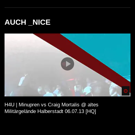
AUCH _NICE
Spä
H4U | Minupren vs Craig Mortalis @ altes
Militärgelände Halberstadt 06.07.13 [HQ]