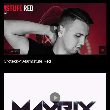
Spä
01:16:56
Crotekk@Alarmstufe Red