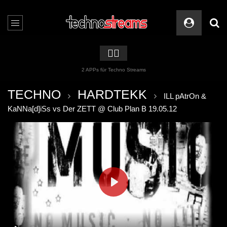
🏳️‍🌈
2 APPs für Techno Streams
TECHNO
HARDTEKK
ILL pAtrOn &
KaNNa[d]iSs vs Der ZETT @ Club Plan B 19.05.12
PLAY