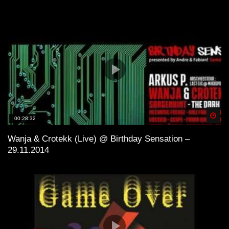
Spä
00:28:32
Wanja & Crotekk (Live) @ Birthday Sensation –
29.11.2014