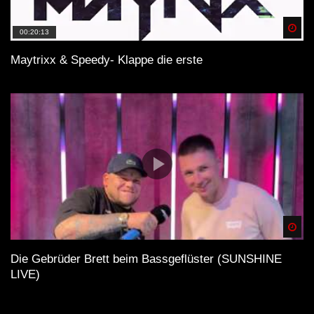
Spä
00:20:13
Maytrixx & Speedy- Klappe die erste
Spä
Die Gebrüder Brett beim Bassgeflüster (SUNSHINE
LIVE)