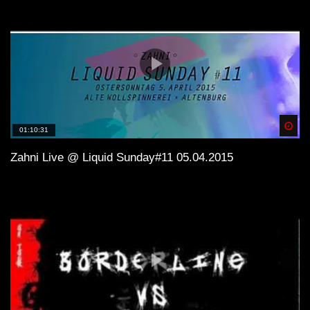
Spä
01:10:31
Zahni Live @ Liquid Sunday#11 05.04.2015