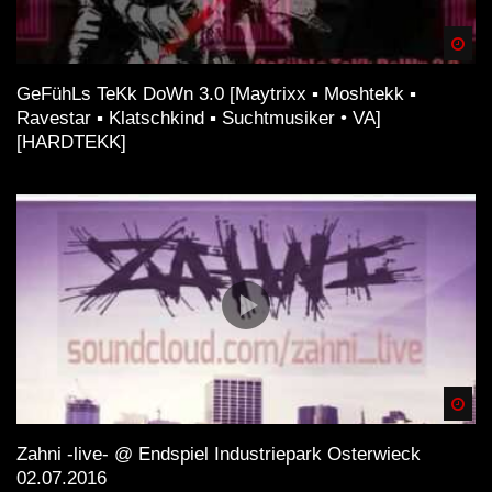
Spä
GeFühLs TeKk DoWn 3.0 [Maytrixx ▪ Moshtekk ▪
Ravestar ▪ Klatschkind ▪ Suchtmusiker • VA]
[HARDTEKK]
Spä
Zahni -live- @ Endspiel Industriepark Osterwieck
02.07.2016