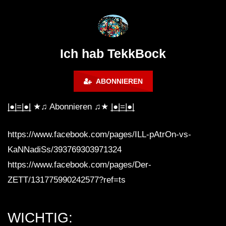
@ altes Militärgelände
◇Maytrixx◇Moshtek
Halberstadt 06.07.13 [HQ]
d◇Tieftekker◇Rave
!◇ [HARDTEKK]
Ich hab TekkBock
ABONNIEREN
|̲̅̅●̲̅̅|̲̅̅=̲̅̅|̲̅̅●̲̅̅| ★♫ Abonnieren ♫★ |̲̅̅●̲̅̅|̲̅̅=̲̅̅|̲̅̅●̲̅̅|
https://www.facebook.com/pages/ILL-pAtrOn-vs-
KaNNadiSs/393769303971324
https://www.facebook.com/pages/Der-
ZETT/131775990242577?ref=ts
WICHTIG: