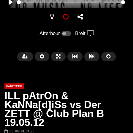
PLAY
Afterhour
Breit
HARDTEKK
ILL pAtrOn &
KaNNa[d]iSs vs Der
ZETT @ Club Plan B
Später
00:52:44
19.05.12
H4U | Minupren vs Craig Mortalis
GeFühLs TeKk DoWn
23. APRIL 2023