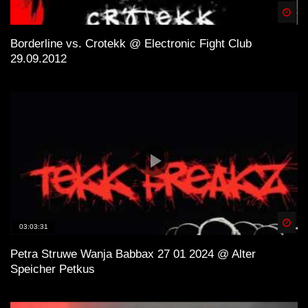
Spä
Borderline vs. Crotekk @ Electronic Fight Club
29.09.2012
Spä
03:03:31
Petra Struwe Wanja Babbax 27 01 2024 @ Alter
Speicher Petkus