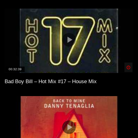
Spä
00:32:39
Bad Boy Bill – Hot Mix #17 – House Mix