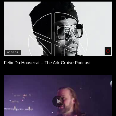
Spä
00:59:58
Felix Da Housecat – The Ark Cruise Podcast