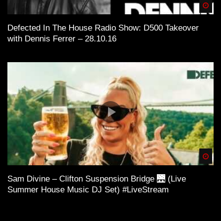
Spä
Defected In The House Radio Show: D500 Takeover
with Dennis Ferrer – 28.10.16
Spä
Sam Divine – Clifton Suspension Bridge 🌉 (Live
Summer House Music DJ Set) #LiveStream