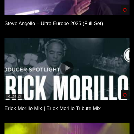
Spä
Steve Angello – Ultra Europe 2025 (Full Set)
Spä
01:07:13
Erick Morillo Mix | Erick Morillo Tribute Mix