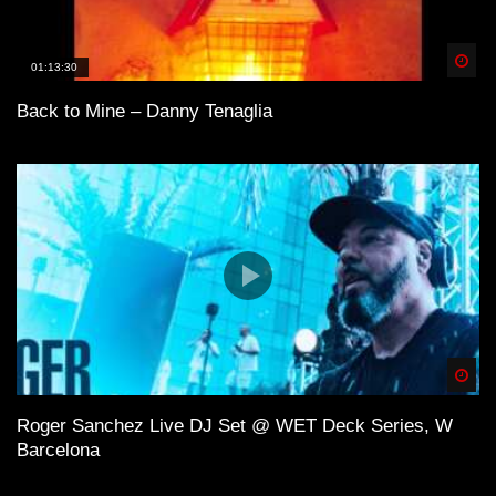
Spä
01:13:30
Back to Mine – Danny Tenaglia
Spä
Roger Sanchez Live DJ Set @ WET Deck Series, W
Barcelona