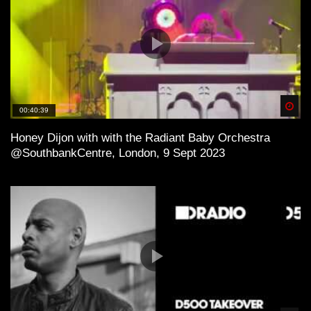
Spä
00:40:39
Honey Dijon with with the Radiant Baby Orchestra
@SouthbankCentre, London, 9 Sept 2023