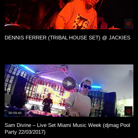
Spä
DENNIS FERRER (TRIBAL HOUSE SET) @ JACKIES
Spä
00:59:40
Sam Divine – Live Set Miami Music Week (djmag Pool
Party 22/03/2017)