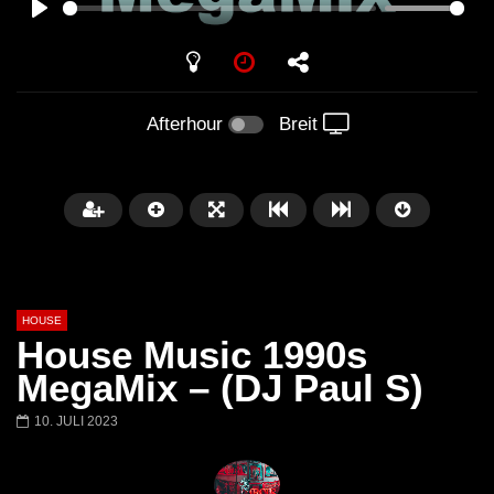
PLAY
Afterhour
Breit
HOUSE
House Music 1990s
MegaMix – (DJ Paul S)
10. JULI 2023
Später
00:20:23
Honey Dijon- Escenario Villa
DENNIS FERRER (T