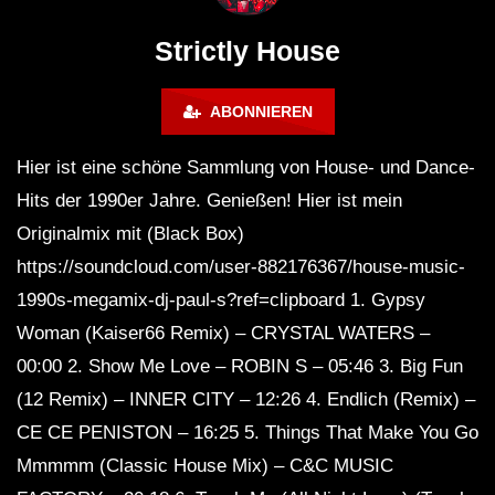
Maravilla @ Tecate Pal Norte
HOUSE SET) @ JA
2023 Monterrey NL 3 31 23
Strictly House
ABONNIEREN
Hier ist eine schöne Sammlung von House- und Dance-
Hits der 1990er Jahre. Genießen! Hier ist mein
Originalmix mit (Black Box)
https://soundcloud.com/user-882176367/house-music-
1990s-megamix-dj-paul-s?ref=clipboard 1. Gypsy
Woman (Kaiser66 Remix) – CRYSTAL WATERS –
00:00 2. Show Me Love – ROBIN S – 05:46 3. Big Fun
(12 Remix) – INNER CITY – 12:26 4. Endlich (Remix) –
CE CE PENISTON – 16:25 5. Things That Make You Go
Mmmmm (Classic House Mix) – C&C MUSIC