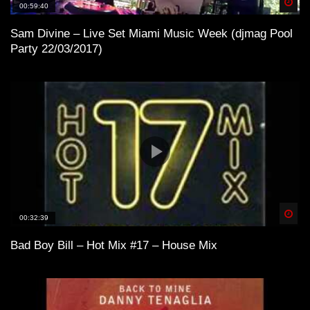
Spä
00:59:40
Sam Divine – Live Set Miami Music Week (djmag Pool
Party 22/03/2017)
Spä
00:32:39
Bad Boy Bill – Hot Mix #17 – House Mix