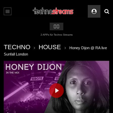
🏳️‍🌈
2 APPs für Techno Streams
TECHNO
HOUSE
Honey Dijon @ RA live
Sunfall London
PLAY