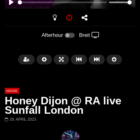
PLAY
Afterhour
Breit
HOUSE
Honey Dijon @ RA live
Sunfall London
28. APRIL 2023
Später
00:20:23
Honey Dijon- Escenario Villa
DENNIS FERRER (T