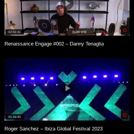
Spä
02:02:41
Renaissance Engage #002 – Danny Tenaglia
Spä
01:44:40
Roger Sanchez – Ibiza Global Festival 2023