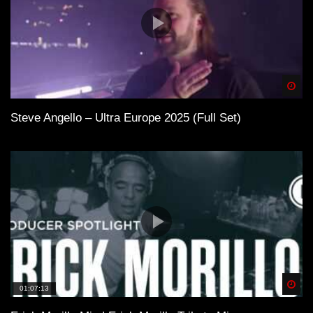
Spä
Steve Angello – Ultra Europe 2025 (Full Set)
Spä
01:07:13