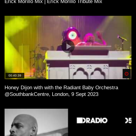
Erick Morillo Mix | Erick Morillo Tribute Mix
Spä
00:40:39
Honey Dijon with with the Radiant Baby Orchestra
@SouthbankCentre, London, 9 Sept 2023