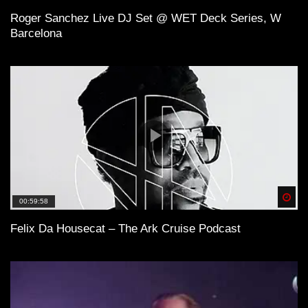
Roger Sanchez Live DJ Set @ WET Deck Series, W
Barcelona
Spä
00:59:58
Felix Da Housecat – The Ark Cruise Podcast