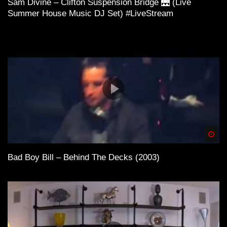
Sam Divine – Clifton Suspension Bridge 🌉 (Live
Summer House Music DJ Set) #LiveStream
Spä
Bad Boy Bill – Behind The Decks (2003)