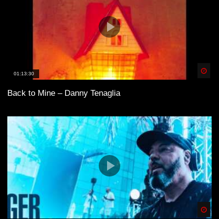
Spä
01:13:30
Back to Mine – Danny Tenaglia
Spä