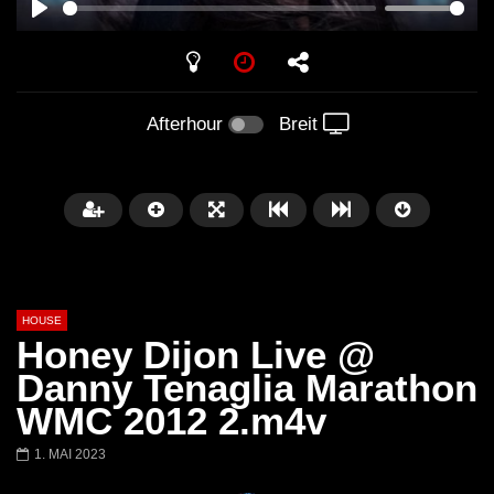
PLAY
Afterhour
Breit
HOUSE
Honey Dijon Live @
Danny Tenaglia Marathon
WMC 2012 2.m4v
Später
00:20:23
1. MAI 2023
Honey Dijon- Escenario Villa
DENNIS FERRER (T