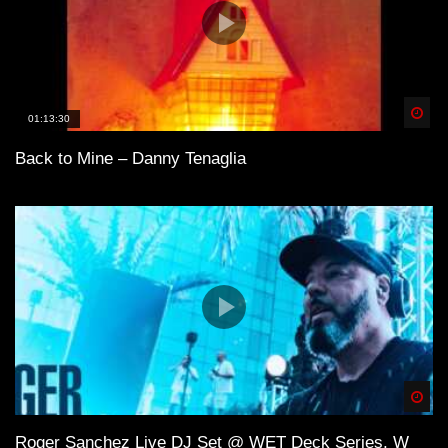
Spä
01:13:30
Back to Mine – Danny Tenaglia
Spä
Roger Sanchez Live DJ Set @ WET Deck Series, W