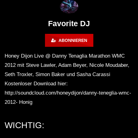
Maravilla @ Tecate Pal Norte
HOUSE SET) @ JA
2023 Monterrey NL 3 31 23
Favorite DJ
ABONNIEREN
Honey Dijon Live @ Danny Tenaglia Marathon WMC
2012 mit Steve Lawler, Adam Beyer, Nicole Moudaber,
Seth Troxler, Simon Baker und Sasha Carassi
Kostenloser Download hier:
http://soundcloud.com/honeydijon/danny-teneglia-wmc-
2012- Honig
WICHTIG: