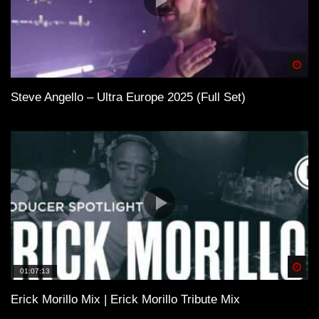
Spä
Steve Angello – Ultra Europe 2025 (Full Set)
Spä
01:07:13
Erick Morillo Mix | Erick Morillo Tribute Mix