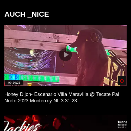
AUCH _NICE
Spä
00:20:23
Honey Dijon- Escenario Villa Maravilla @ Tecate Pal
Norte 2023 Monterrey NL 3 31 23