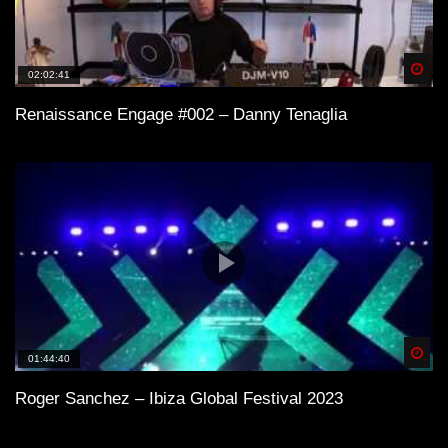
Spä
02:02:41
Renaissance Engage #002 – Danny Tenaglia
Spä
01:44:40
Roger Sanchez – Ibiza Global Festival 2023