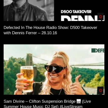
Spä
Defected In The House Radio Show: D500 Takeover
with Dennis Ferrer – 28.10.16
Spä
Sam Divine – Clifton Suspension Bridge 🌉 (Live
Summer House Music DJ Set) #LiveStream