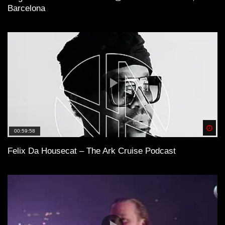
Barcelona
Spä
00:59:58
Felix Da Housecat – The Ark Cruise Podcast