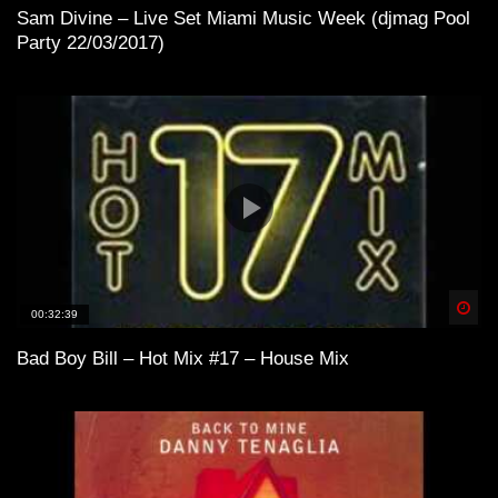
Sam Divine – Live Set Miami Music Week (djmag Pool
Party 22/03/2017)
Spä
00:32:39
Bad Boy Bill – Hot Mix #17 – House Mix