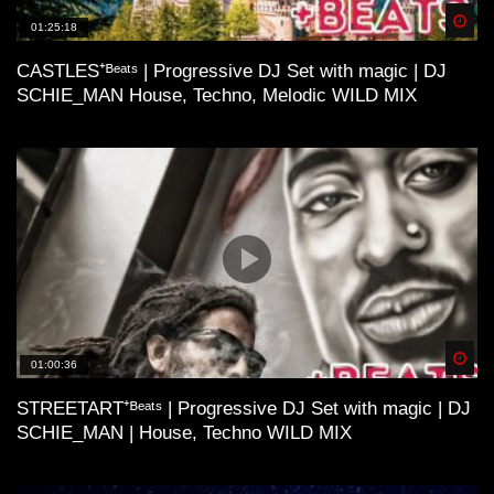
Spä
01:25:18
CASTLES⁺ᴮᵉᵃᵗˢ | Progressive DJ Set with magic | DJ
SCHIE_MAN House, Techno, Melodic WILD MIX
Spä
01:00:36
STREETART⁺ᴮᵉᵃᵗˢ | Progressive DJ Set with magic | DJ
SCHIE_MAN | House, Techno WILD MIX