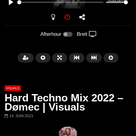
PLAY
Afterhour
Breit
VISUALS
Hard Techno Mix 2022 –
Dømec | Visuals
14. JUNI 2023
Später
01:20:20
01:02:33
Techno Mix December 2023
TECHNO HOUSE ME