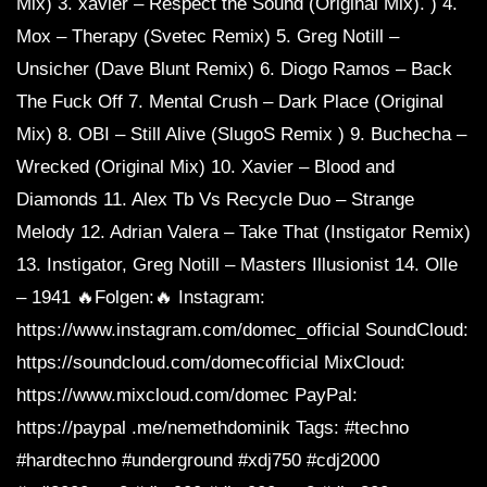
Mix) 3. xavier – Respect the Sound (Original Mix). ) 4.
Mox – Therapy (Svetec Remix) 5. Greg Notill –
Unsicher (Dave Blunt Remix) 6. Diogo Ramos – Back
The Fuck Off 7. Mental Crush – Dark Place (Original
Mix) 8. OBI – Still Alive (SlugoS Remix ) 9. Buchecha –
Wrecked (Original Mix) 10. Xavier – Blood and
Diamonds 11. Alex Tb Vs Recycle Duo – Strange
Melody 12. Adrian Valera – Take That (Instigator Remix)
13. Instigator, Greg Notill – Masters Illusionist 14. Olle
– 1941 🔥Folgen:🔥 Instagram:
https://www.instagram.com/domec_official SoundCloud:
https://soundcloud.com/domecofficial MixCloud:
https://www.mixcloud.com/domec PayPal:
https://paypal .me/nemethdominik Tags: #techno
#hardtechno #underground #xdj750 #cdj2000