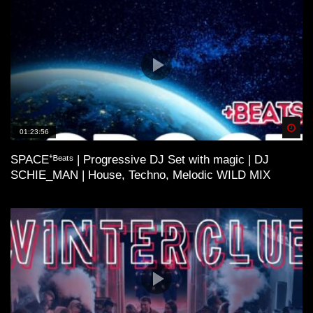
Spä
01:23:56
SPACE⁺ᴮᵉᵃᵗˢ | Progressive DJ Set with magic | DJ
SCHIE_MAN | House, Techno, Melodic WILD MIX