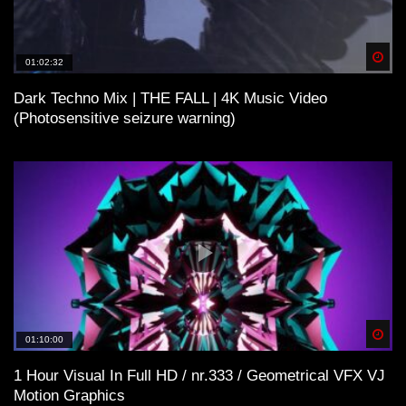
Spä
01:02:32
Dark Techno Mix | THE FALL | 4K Music Video
(Photosensitive seizure warning)
Spä
01:10:00
1 Hour Visual In Full HD / nr.333 / Geometrical VFX VJ
Motion Graphics