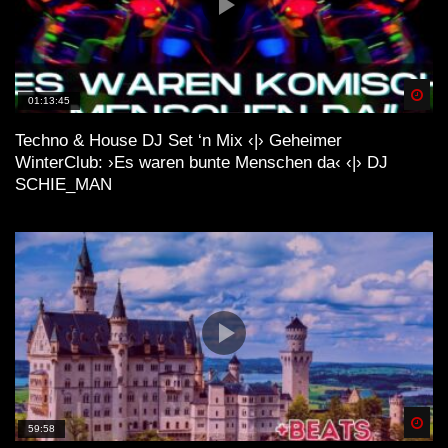
Spä
01:13:45
Techno & House DJ Set ‘n Mix ‹|› Geheimer
WinterClub: ›Es waren bunte Menschen da‹ ‹|› DJ
SCHIE_MAN
Spä
59:58