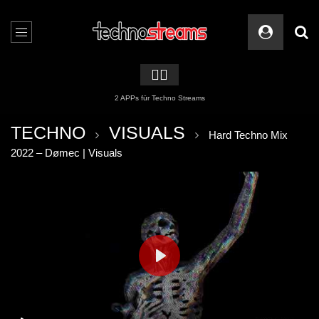
🏳️‍🌈
2 APPs für Techno Streams
TECHNO
VISUALS
Hard Techno Mix
2022 – Dømec | Visuals
PLAY