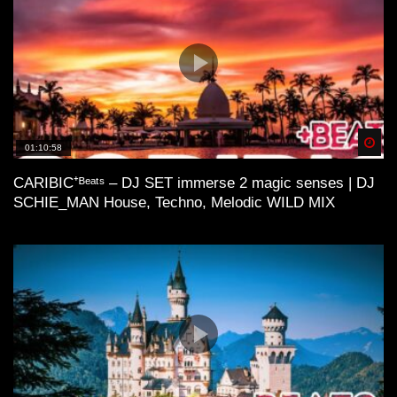
Spä
01:10:58
CARIBIC⁺ᴮᵉᵃᵗˢ – DJ SET immerse 2 magic senses | DJ
SCHIE_MAN House, Techno, Melodic WILD MIX