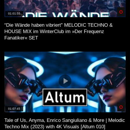
Spä
01:01:55
“Die Wände haben vibriert” MELODIC TECHNO &
HOUSE MIX im WinterClub im »Der Frequenz
Fanatiker« SET
Spä
01:07:45
Tale of Us, Anyma, Enrico Sangiuliano & More | Melodic
Techno Mix (2023) with 4K Visuals [Altum 010]