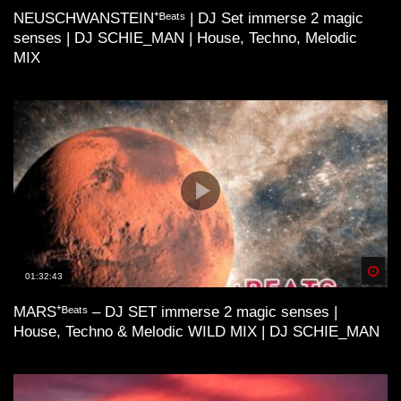
NEUSCHWANSTEIN⁺ᴮᵉᵃᵗˢ | DJ Set immerse 2 magic
senses | DJ SCHIE_MAN | House, Techno, Melodic
MIX
Spä
01:32:43
MARS⁺ᴮᵉᵃᵗˢ – DJ SET immerse 2 magic senses |
House, Techno & Melodic WILD MIX | DJ SCHIE_MAN