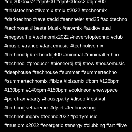
#cdj2000nxs2 #djm900 #djm900nxs2 #djm800
#thisistechno #livemix #mix #2022 #technomix
#darktechno #rave #acid #sennheier #hd25 #acidtechno
#technoset # beste Musik #newmix #audiovisual
#megasuffle #technomix2022 #neverstoptechno #club
#music #trance #dancemusic #technolivemix
#technoddj #technoddj400 #minimal #minimaltechno
#technodj #producer #pioneerdj #dj #new #housemusic
#deephouse #techhouse #summer #summertechno
#summertechnomix #ibiza #ibizamix #bpm #126bpm
#130bpm #140bpm #150bpm #coldneon #newspace
#perctrax #party #houseparty #disco #festival
#technodjset #remix #djset #technoviking
#technohungary #techno2022 #partymusic
#musicmix2022 #energetic #energy #clubbing #art #live