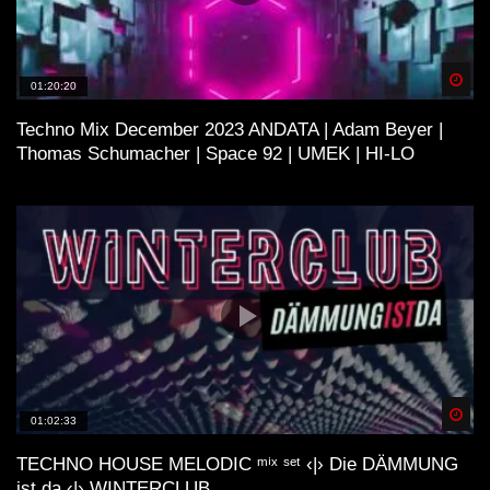
Spä
01:20:20
Techno Mix December 2023 ANDATA | Adam Beyer |
Thomas Schumacher | Space 92 | UMEK | HI-LO
Spä
01:02:33
TECHNO HOUSE MELODIC ᵐⁱˣ ˢᵉᵗ ‹|› Die DÄMMUNG
ist da ‹|› WINTERCLUB