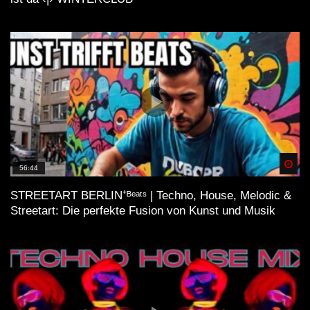
Spä
56:44
STREETART BERLIN⁺ᴮᵉᵃᵗˢ | Techno, House, Melodic &
Streetart: Die perfekte Fusion von Kunst und Musik