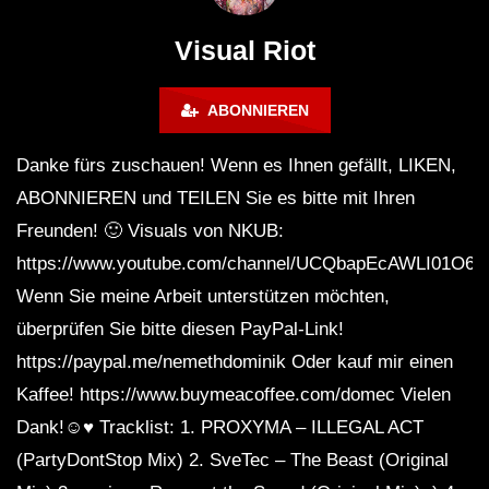
ANDATA | Adam Beyer | Thomas
ˢᵉᵗ ‹|› Die DÄMMUNG 
Schumacher | Space 92 | UMEK |
WINTERCLUB
Visual Riot
HI-LO
ABONNIEREN
Danke fürs zuschauen! Wenn es Ihnen gefällt, LIKEN,
ABONNIEREN und TEILEN Sie es bitte mit Ihren
Freunden! 🙂 Visuals von NKUB:
https://www.youtube.com/channel/UCQbapEcAWLI01O6
Wenn Sie meine Arbeit unterstützen möchten,
überprüfen Sie bitte diesen PayPal-Link!
https://paypal.me/nemethdominik Oder kauf mir einen
Kaffee! https://www.buymeacoffee.com/domec Vielen
Dank!☺️♥️ Tracklist: 1. PROXYMA – ILLEGAL ACT
(PartyDontStop Mix) 2. SveTec – The Beast (Original