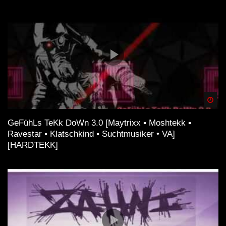
Spä
GeFühLs TeKk DoWn 3.0 [Maytrixx ▪ Moshtekk ▪
Ravestar ▪ Klatschkind ▪ Suchtmusiker • VA]
[HARDTEKK]