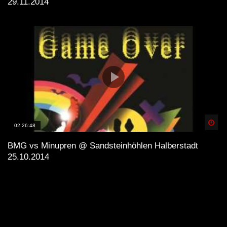
29.11.2014
Spä
02:26:48
BMG vs Minupren @ Sandsteinhöhlen Halberstadt
25.10.2014