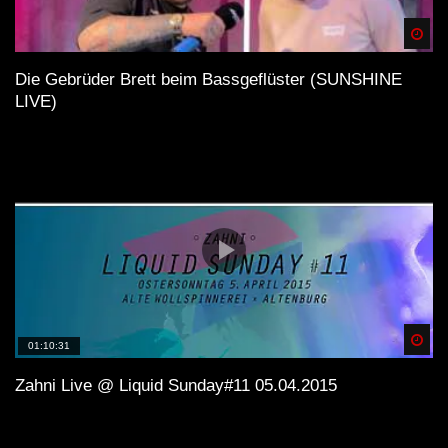
Spä
Die Gebrüder Brett beim Bassgeflüster (SUNSHINE
LIVE)
Spä
01:10:31
Zahni Live @ Liquid Sunday#11 05.04.2015