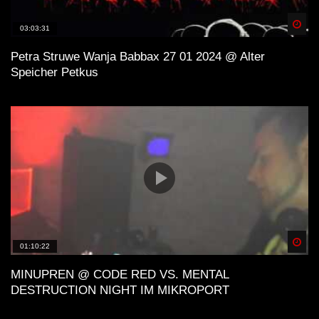
Spä
03:03:31
Petra Struwe Wanja Babbax 27 01 2024 @ Alter
Speicher Petkus
Spä
01:10:22
MINUPREN @ CODE RED VS. MENTAL
DESTRUCTION NIGHT IM MIKROPORT