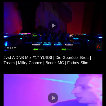
Spä
01:00:57
Jvst A DNB Mix #17 YUSSI | Die Gebrüder Brett |
Tream | Milky Chance | Bonez MC | Fatboy Slim