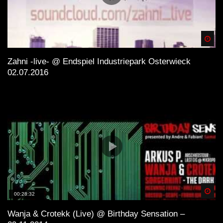
Spä
Zahni -live- @ Endspiel Industriepark Osterwieck
02.07.2016
Spä
00:28:32
Wanja & Crotekk (Live) @ Birthday Sensation –