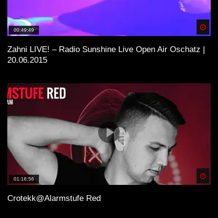
Spä
00:49:49
Zahni LIVE! – Radio Sunshine Live Open Air Oschatz |
20.06.2015
Spä
01:16:56
Crotekk@Alarmstufe Red