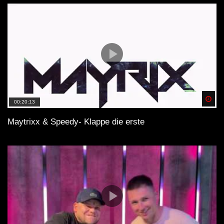
Spä
00:20:13
Maytrixx & Speedy- Klappe die erste