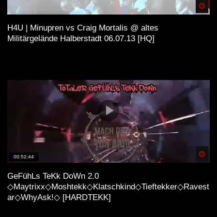
Spä
H4U | Minupren vs Craig Mortalis @ altes
Militärgelände Halberstadt 06.07.13 [HQ]
Spä
00:52:44
GeFühLs TeKk DoWn 2.0
◇Maytrixx◇Moshtekk◇Klatschkind◇Tieftekker◇Ravest
ar◇WhyAsk!◇ [HARDTEKK]