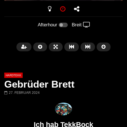
PLAY
Afterhour
Breit
HARDTEKK
Gebrüder Brett
27. FEBRUAR 2024
Später
00:52:44
H4U | Minupren vs Craig Mortalis
GeFühLs TeKk DoWn
@ altes Militärgelände
◇Maytrixx◇Moshtek
Ich hab TekkBock