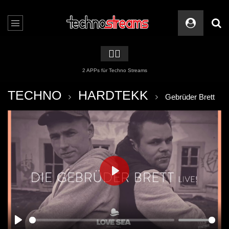
🏳️‍🌈
2 APPs für Techno Streams
TECHNO
HARDTEKK
Gebrüder Brett
PLAY