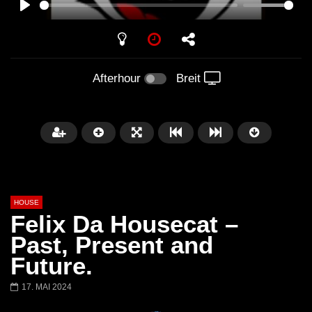
PLAY
Afterhour
Breit
HOUSE
Felix Da Housecat –
Past, Present and
Future.
Später
00:20:23
17. MAI 2024
Honey Dijon- Escenario Villa
DENNIS FERRER (T