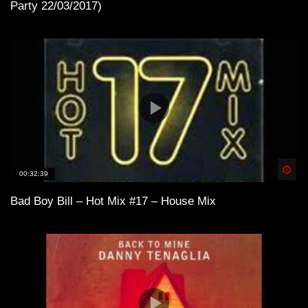
Party 22/03/2017)
Spä
00:32:39
Bad Boy Bill – Hot Mix #17 – House Mix