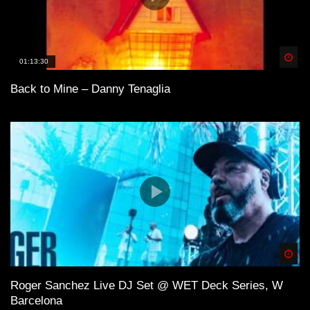
Spä
01:13:30
Back to Mine – Danny Tenaglia
Spä
Roger Sanchez Live DJ Set @ WET Deck Series, W
Barcelona