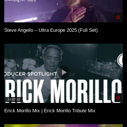
Spä
Steve Angello – Ultra Europe 2025 (Full Set)
Spä
01:07:13
Erick Morillo Mix | Erick Morillo Tribute Mix