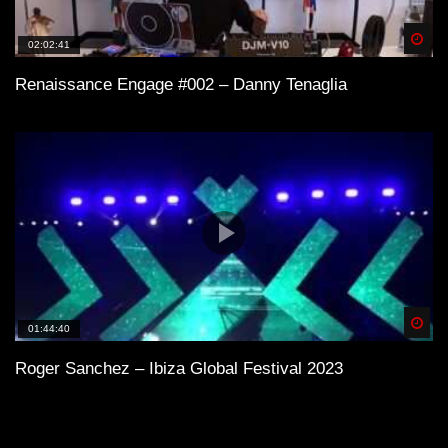
Spä
02:02:41
Renaissance Engage #002 – Danny Tenaglia
Spä
01:44:40
Roger Sanchez – Ibiza Global Festival 2023