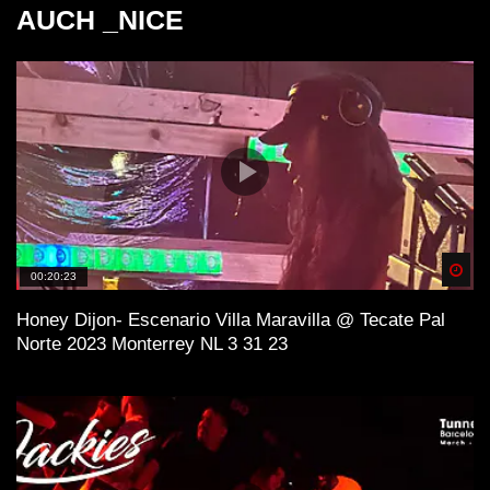
AUCH _NICE
Spä
00:20:23
Honey Dijon- Escenario Villa Maravilla @ Tecate Pal
Norte 2023 Monterrey NL 3 31 23