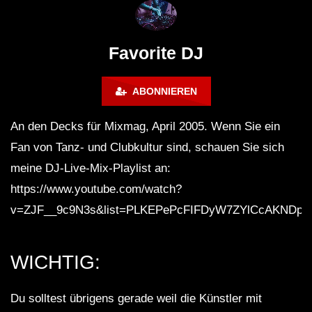
Maravilla @ Tecate Pal Norte
HOUSE SET) @ JA
2023 Monterrey NL 3 31 23
Favorite DJ
ABONNIEREN
An den Decks für Mixmag, April 2005. Wenn Sie ein
Fan von Tanz- und Clubkultur sind, schauen Sie sich
meine DJ-Live-Mix-Playlist an:
https://www.youtube.com/watch?
v=ZJF__9c9N3s&list=PLKEPePcFIFDyW7ZYlCcAKNDp
WICHTIG:
Du solltest übrigens gerade weil die Künstler mit