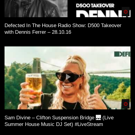
Spä
Defected In The House Radio Show: D500 Takeover
with Dennis Ferrer – 28.10.16
Spä
Sam Divine – Clifton Suspension Bridge 🌉 (Live
Summer House Music DJ Set) #LiveStream