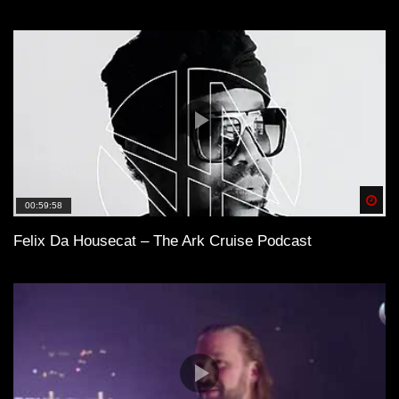
Spä
00:59:58
Felix Da Housecat – The Ark Cruise Podcast