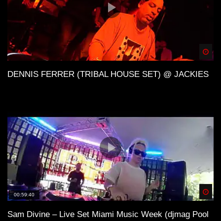
Spä
DENNIS FERRER (TRIBAL HOUSE SET) @ JACKIES
Spä
00:59:40
Sam Divine – Live Set Miami Music Week (djmag Pool