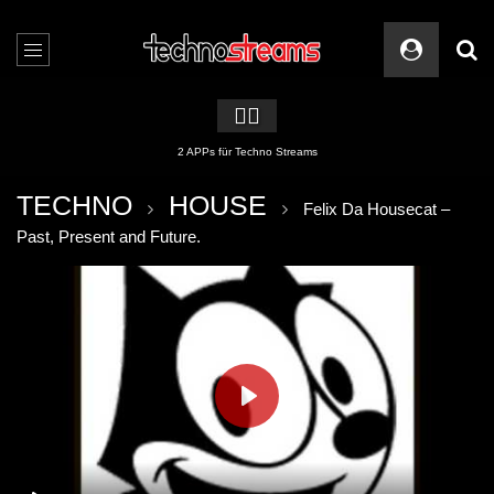
🏳️‍🌈
2 APPs für Techno Streams
TECHNO
HOUSE
Felix Da Housecat –
Past, Present and Future.
PLAY