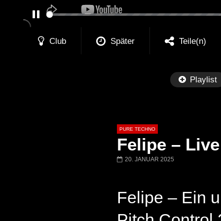
PAUSE
Club
Später
Teile(n)
Playlist
PURE TECHNO
Felipe – Liv
20. JANUAR 2025
Später
01:31:35
01:53:01
Felipe – Ein 
Miss Djax – Cherry Moon –
Torsten Kanzler 
Lokeren Belgium (1996)
17.06.2013
Pitch Control