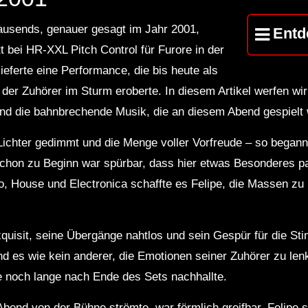
CD 2
usends, genauer gesagt im Jahr 2001,
Entd
tt bei HR-XXL Pitch Control für Furore in der
ieferte eine Performance, die bis heute als
 der Zuhörer im Sturm eroberte. In diesem Artikel werfen wi
nd die bahnbrechende Musik, die an diesem Abend gespielt
Lichter gedimmt und die Menge voller Vorfreude – so began
Schon zu Beginn war spürbar, dass hier etwas Besonderes p
o, House und Electronica schaffte es Felipe, die Massen zu 
quisit, seine Übergänge nahtlos und sein Gespür für die S
nd es wie kein anderer, die Emotionen seiner Zuhörer zu len
e noch lange nach Ende des Sets nachhallte.
Abend von der Bühne strömte, war förmlich greifbar. Felipe 