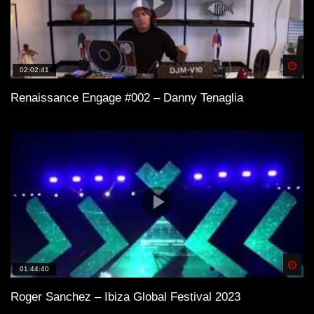
Spä
02:02:41
Renaissance Engage #002 – Danny Tenaglia
Spä
01:44:40
Roger Sanchez – Ibiza Global Festival 2023