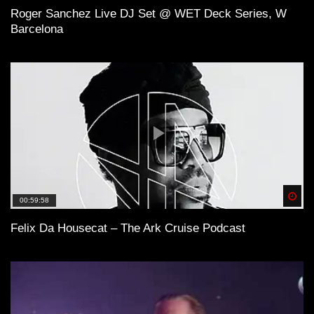
Roger Sanchez Live DJ Set @ WET Deck Series, W
Barcelona
Spä
00:59:58
Felix Da Housecat – The Ark Cruise Podcast