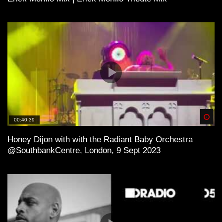
Spä
00:40:39
Honey Dijon with with the Radiant Baby Orchestra
@SouthbankCentre, London, 9 Sept 2023