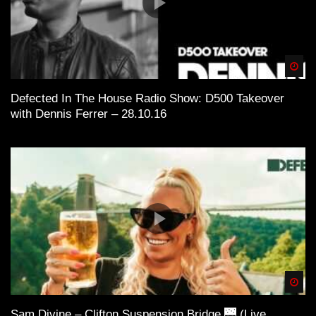
Spä
Defected In The House Radio Show: D500 Takeover
with Dennis Ferrer – 28.10.16
Spä
Sam Divine – Clifton Suspension Bridge 🌉 (Live