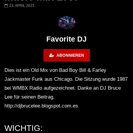
Honey Dijon- Escenario Villa
DENNIS FERRER (T
23. APRIL 2023
Maravilla @ Tecate Pal Norte
HOUSE SET) @ JA
2023 Monterrey NL 3 31 23
Favorite DJ
ABONNIEREN
Dies ist ein Old Mix von Bad Boy Bill & Farley
Jackmaster Funk aus Chicago. Die Sitzung wurde 1987
bei WMBX Radio aufgezeichnet. Danke an DJ Bruce
Lee für seinen Beitrag.
http://djbrucelee.blogspot.com.es
WICHTIG: