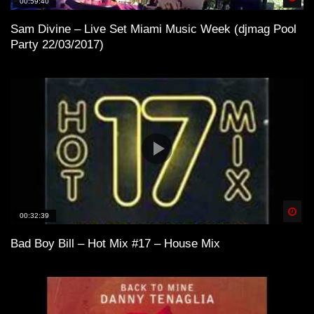
00:59:40
Sam Divine – Live Set Miami Music Week (djmag Pool
Party 22/03/2017)
Spä
00:32:39
Bad Boy Bill – Hot Mix #17 – House Mix