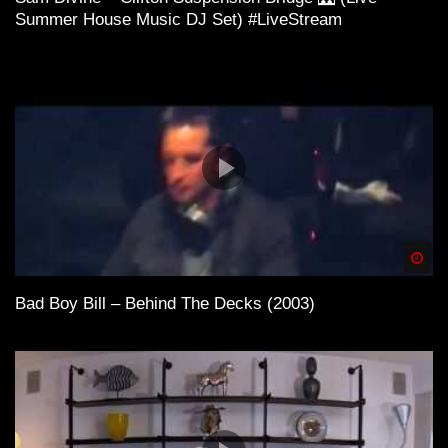
Summer House Music DJ Set) #LiveStream
Spä
Bad Boy Bill – Behind The Decks (2003)