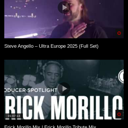
Spä
Steve Angello – Ultra Europe 2025 (Full Set)
Spä
01:07:13
Erick Morillo Mix | Erick Morillo Tribute Mix