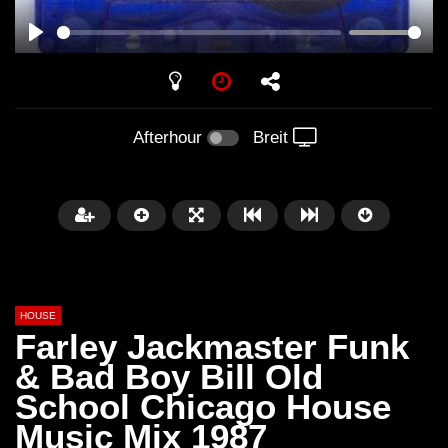
PLAY
Afterhour
Breit
HOUSE
Farley Jackmaster Funk
& Bad Boy Bill Old
School Chicago House
Später
00:20:23
Music Mix 1987