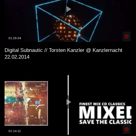
Spä
01:26:04
Digital Subnautic // Torsten Kanzler @ Kanzlernacht
22.02.2014
Spä
01:14:11