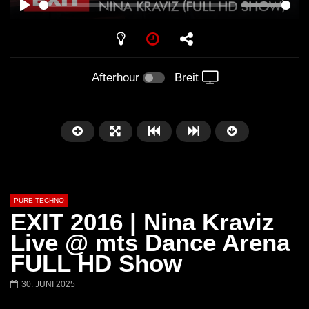
PLAY
Afterhour
Breit
PURE TECHNO
EXIT 2016 | Nina Kraviz
Live @ mts Dance Arena
FULL HD Show
Später
01:31:35
01:53:01
30. JUNI 2025
Miss Djax – Cherry Moon –
Torsten Kanzler Abst