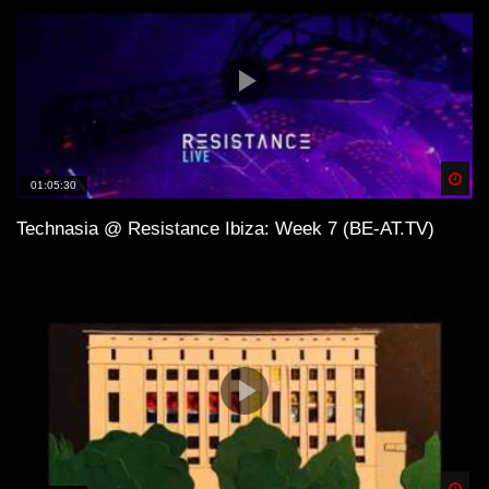
Spä
01:05:30
Technasia @ Resistance Ibiza: Week 7 (BE-AT.TV)
Spä