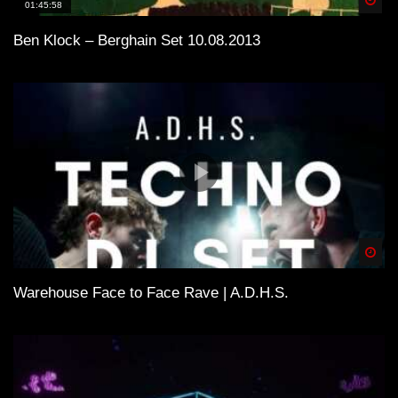
01:45:58
Ben Klock – Berghain Set 10.08.2013
Spä
Warehouse Face to Face Rave | A.D.H.S.