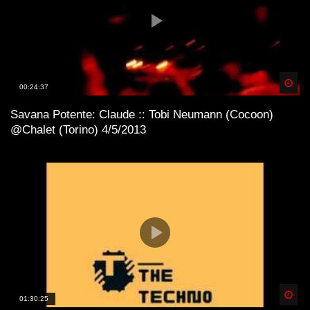
Spä
00:24:37
Savana Potente: Claude :: Tobi Neumann (Cocoon)
@Chalet (Torino) 4/5/2013
Spä
01:30:25