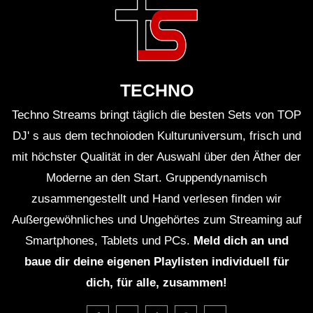
Nina Kraviz ist bekannt für ihre
energetischen Live-
Auftritte
und ihre Fähigkeit, das Publikum mit ihrer
Musik zu begeistern und zu bewegen.
TECHNO
EXIT Festival hat sich im Laufe der Jahre zu einem
Techno Streams bringt täglich die besten Sets von TOP
der bedeutendsten Musikfestivals Europas
DJ' s aus dem technoioden Kulturuniversum, frisch und
entwickelt und bietet eine Vielzahl von Genres und
mit höchster Qualität in der Auswahl über den Äther der
Moderne an den Start. Gruppendynamisch
Künstlern auf mehreren Bühnen.
zusammengestellt und Hand verlesen finden wir
Nina Kraviz ist eine Künstlerin, die es versteht, mit
Außergewöhnliches und Ungehörtes zum Streaming auf
Smartphones, Tablets und PCs.
Meld dich an und
ihrer Musik und ihrer Persönlichkeit Menschen auf
baue dir deine eigenen Playlisten individuell für
der ganzen Welt zu begeistern und zu inspirieren.
dich, für alle, zusammen!