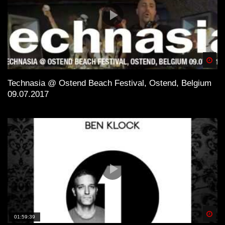
Spä
Technasia @ Ostend Beach Festival, Ostend, Belgium
09.07.2017
Spä
01:59:39