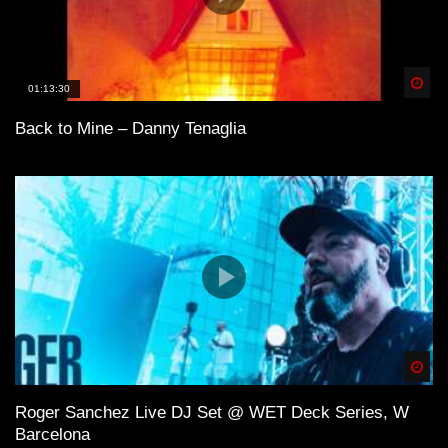
Spä
01:13:30
Back to Mine – Danny Tenaglia
Spä
Roger Sanchez Live DJ Set @ WET Deck Series, W
Barcelona