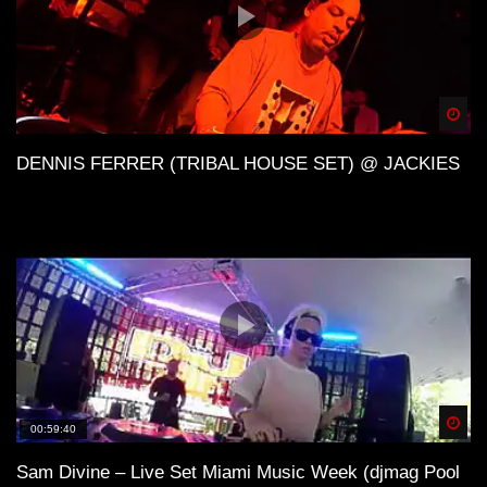
Spä
DENNIS FERRER (TRIBAL HOUSE SET) @ JACKIES
Spä
00:59:40
Sam Divine – Live Set Miami Music Week (djmag Pool