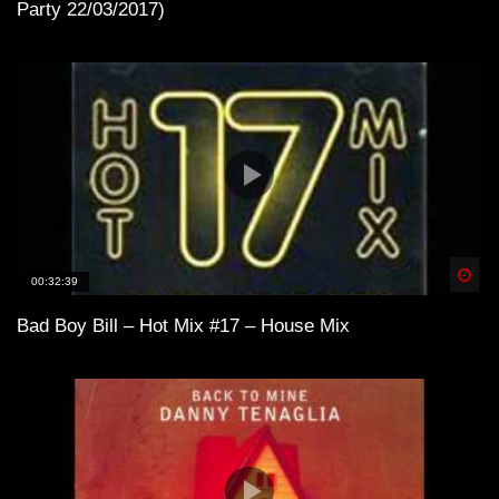
Party 22/03/2017)
Spä
00:32:39
Bad Boy Bill – Hot Mix #17 – House Mix