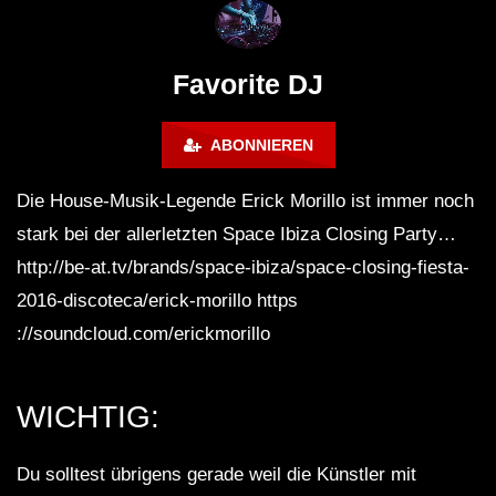
Maravilla @ Tecate Pal Norte
HOUSE SET) @ JA
2023 Monterrey NL 3 31 23
Favorite DJ
ABONNIEREN
Die House-Musik-Legende Erick Morillo ist immer noch
stark bei der allerletzten Space Ibiza Closing Party…
http://be-at.tv/brands/space-ibiza/space-closing-fiesta-
2016-discoteca/erick-morillo https
://soundcloud.com/erickmorillo
WICHTIG:
Du solltest übrigens gerade weil die Künstler mit