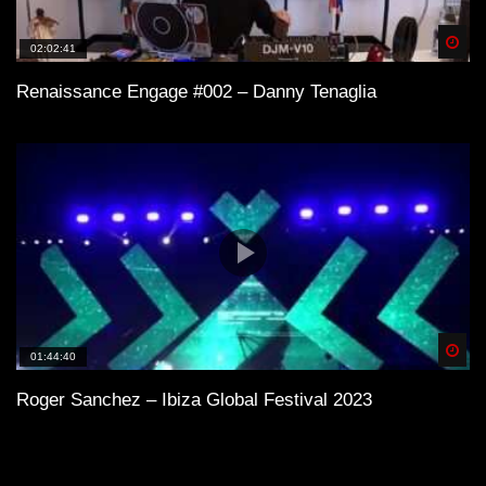
Spä
02:02:41
Renaissance Engage #002 – Danny Tenaglia
Spä
01:44:40
Roger Sanchez – Ibiza Global Festival 2023