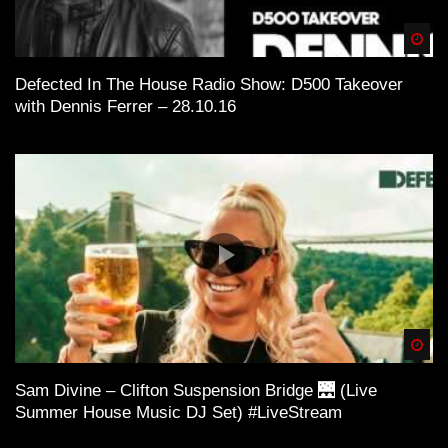
Spä
Defected In The House Radio Show: D500 Takeover
with Dennis Ferrer – 28.10.16
Spä
Sam Divine – Clifton Suspension Bridge 🌉 (Live
Summer House Music DJ Set) #LiveStream