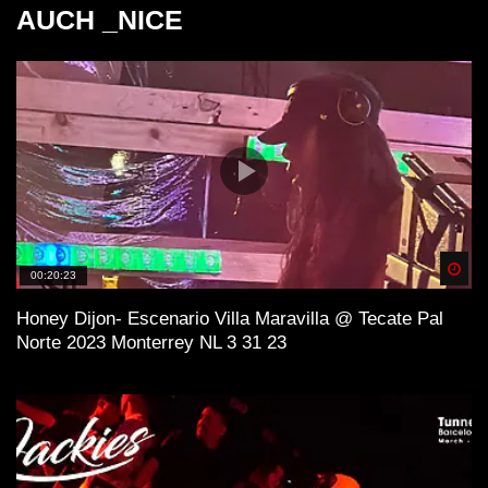
AUCH _NICE
Spä
00:20:23
Honey Dijon- Escenario Villa Maravilla @ Tecate Pal
Norte 2023 Monterrey NL 3 31 23