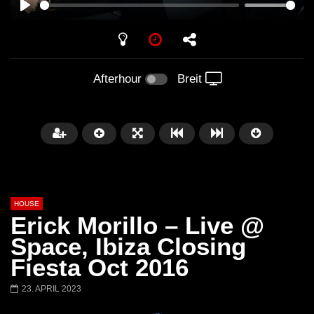
PLAY
Afterhour
Breit
HOUSE
Erick Morillo – Live @
Space, Ibiza Closing
Fiesta Oct 2016
Später
00:20:23
23. APRIL 2023
Honey Dijon- Escenario Villa
DENNIS FERRER (T