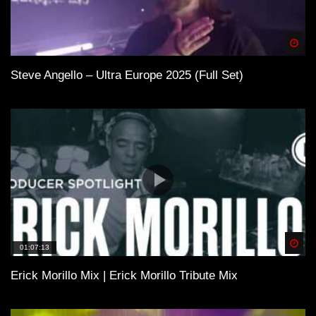
Spä
Steve Angello – Ultra Europe 2025 (Full Set)
Spä
01:07:13
Erick Morillo Mix | Erick Morillo Tribute Mix