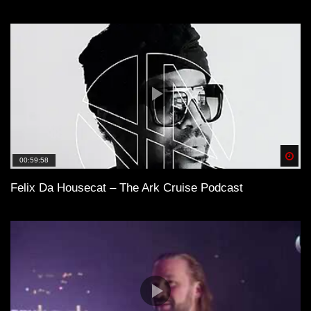
Spä
00:59:58
Felix Da Housecat – The Ark Cruise Podcast