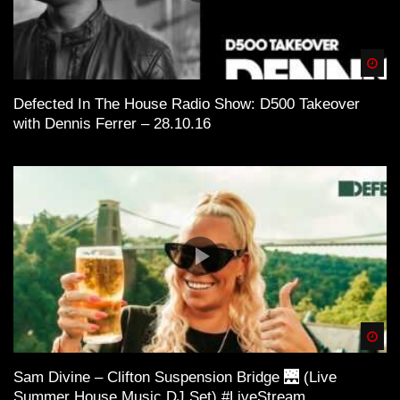
Spä
Defected In The House Radio Show: D500 Takeover
with Dennis Ferrer – 28.10.16
Spä
Sam Divine – Clifton Suspension Bridge 🌉 (Live
Summer House Music DJ Set) #LiveStream