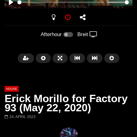
PLAY
Afterhour
Breit
HOUSE
Erick Morillo for Factory
93 (May 22, 2020)
24. APRIL 2023
Später
00:20:23
Honey Dijon- Escenario Villa
DENNIS FERRER (T