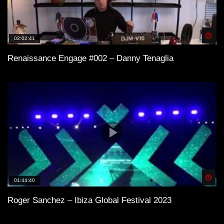
Spä
02:02:41
Renaissance Engage #002 – Danny Tenaglia
Spä
01:44:40
Roger Sanchez – Ibiza Global Festival 2023