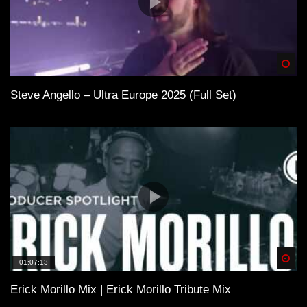
Spä
Steve Angello – Ultra Europe 2025 (Full Set)
Spä
01:07:13
Erick Morillo Mix | Erick Morillo Tribute Mix