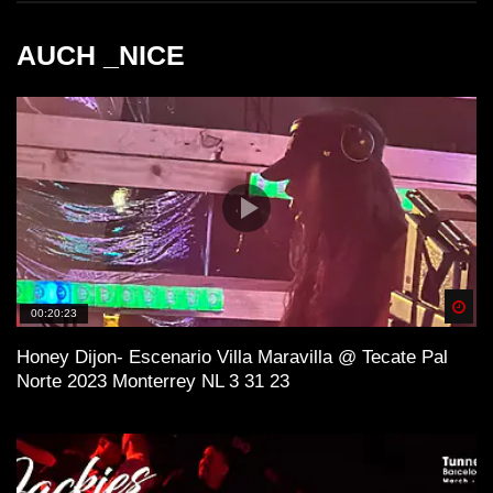
AUCH _NICE
Spä
00:20:23
Honey Dijon- Escenario Villa Maravilla @ Tecate Pal
Norte 2023 Monterrey NL 3 31 23