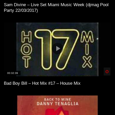
Sam Divine – Live Set Miami Music Week (djmag Pool
Party 22/03/2017)
Spä
00:32:39
Bad Boy Bill – Hot Mix #17 – House Mix