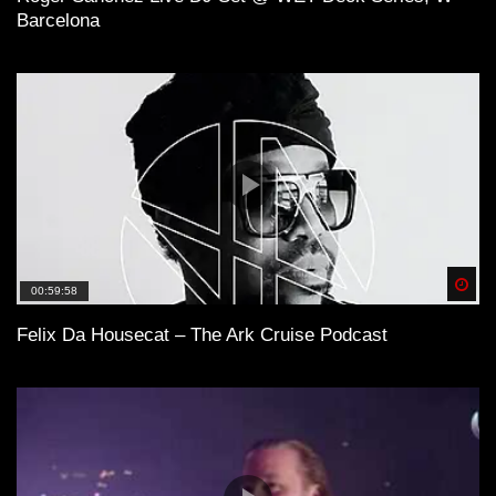
Barcelona
Spä
00:59:58
Felix Da Housecat – The Ark Cruise Podcast