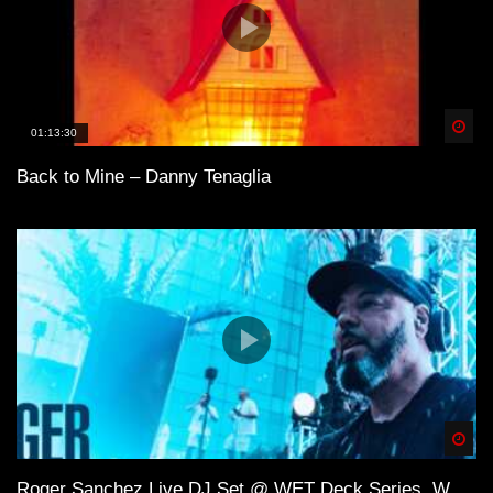
Spä
01:13:30
Back to Mine – Danny Tenaglia
Spä
Roger Sanchez Live DJ Set @ WET Deck Series, W