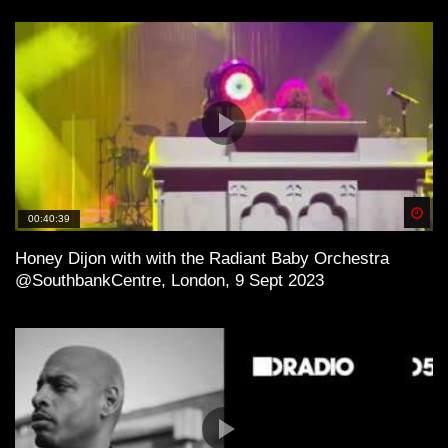
Spä
00:40:39
Honey Dijon with with the Radiant Baby Orchestra
@SouthbankCentre, London, 9 Sept 2023