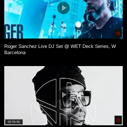
Spä
Roger Sanchez Live DJ Set @ WET Deck Series, W
Barcelona
Spä
00:59:58