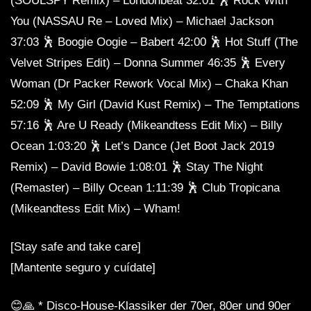
(SOULSPY Remix) – Londonbeat 32:01 🕺 Rock With
You (NASSAU Re – Loved Mix) – Michael Jackson
37:03 🕺 Boogie Oogie – Babert 42:00 🕺 Hot Stuff (The
Velvet Stripes Edit) – Donna Summer 46:35 🕺 Every
Woman (Dr Packer Rework Vocal Mix) – Chaka Khan
52:09 🕺 My Girl (David Kust Remix) – The Temptations
57:16 🕺 Are U Ready (Mikeandtess Edit Mix) – Billy
Ocean 1:03:20 🕺 Let’s Dance (Jet Boot Jack 2019
Remix) – David Bowie 1:08:01 🕺 Stay The Night
(Remaster) – Billy Ocean 1:11:39 🕺 Club Tropicana
(Mikeandtess Edit Mix) – Wham!
[Stay safe and take care]
[Mantente seguro y cuídate]
😊🙏 * Disco-House-Klassiker der 70er, 80er und 90er