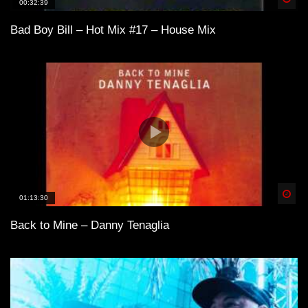
00:32:39
Bad Boy Bill – Hot Mix #17 – House Mix
Spä
01:13:30
Back to Mine – Danny Tenaglia