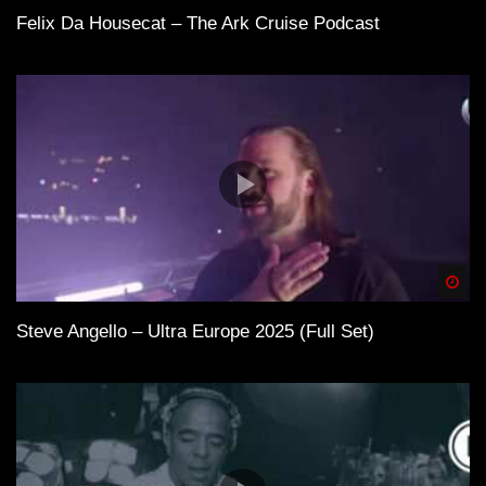
Felix Da Housecat – The Ark Cruise Podcast
Spä
Steve Angello – Ultra Europe 2025 (Full Set)