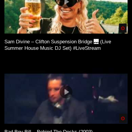
Spä
Sam Divine – Clifton Suspension Bridge 🌉 (Live
Summer House Music DJ Set) #LiveStream
Spä
Bad Boy Bill – Behind The Decks (2003)