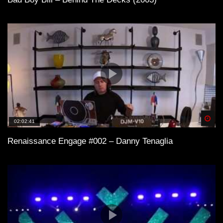
Spä
02:02:41
Renaissance Engage #002 – Danny Tenaglia