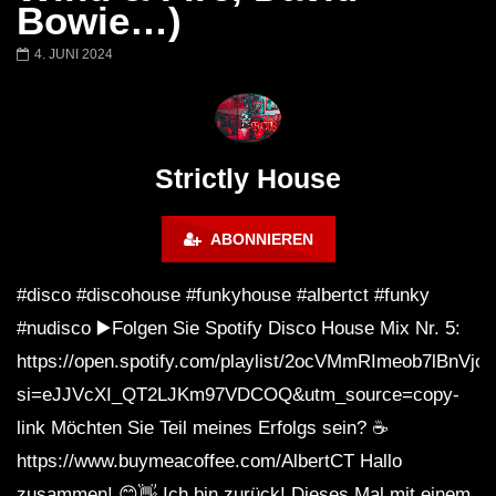
Honey Dijon- Escenario Villa
DENNIS FERRER (T
Bowie…)
Maravilla @ Tecate Pal Norte
HOUSE SET) @ JA
2023 Monterrey NL 3 31 23
4. JUNI 2024
Strictly House
ABONNIEREN
#disco #discohouse #funkyhouse #albertct #funky
#nudisco ▶️Folgen Sie Spotify Disco House Mix Nr. 5:
https://open.spotify.com/playlist/2ocVMmRImeob7lBnVjcj
si=eJJVcXI_QT2LJKm97VDCOQ&utm_source=copy-
link Möchten Sie Teil meines Erfolgs sein? ☕
https://www.buymeacoffee.com/AlbertCT Hallo
zusammen! 😊👋 Ich bin zurück! Dieses Mal mit einem