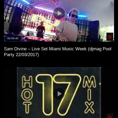
Spä
00:59:40
Sam Divine – Live Set Miami Music Week (djmag Pool
Party 22/03/2017)
Spä