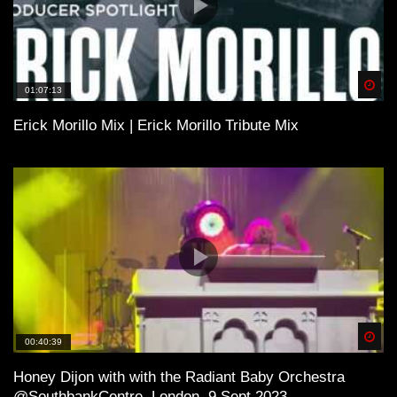
Spä
01:07:13
Erick Morillo Mix | Erick Morillo Tribute Mix
Spä
00:40:39
Honey Dijon with with the Radiant Baby Orchestra
@SouthbankCentre, London, 9 Sept 2023