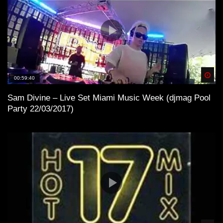
Spä
00:59:40
Sam Divine – Live Set Miami Music Week (djmag Pool
Party 22/03/2017)