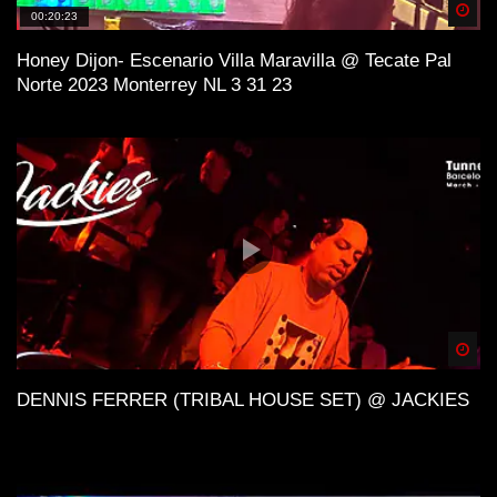
Spä
00:20:23
Honey Dijon- Escenario Villa Maravilla @ Tecate Pal
Norte 2023 Monterrey NL 3 31 23
Spä
DENNIS FERRER (TRIBAL HOUSE SET) @ JACKIES