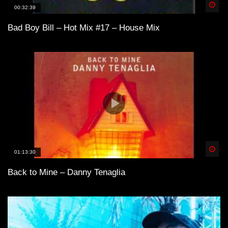
Spä
00:32:39
Bad Boy Bill – Hot Mix #17 – House Mix
Spä
01:13:30
Back to Mine – Danny Tenaglia