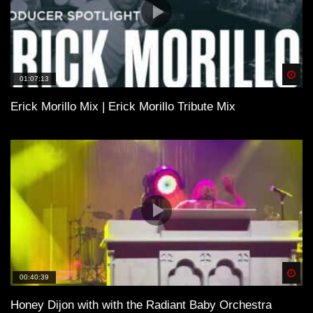
Spä
01:07:13
Erick Morillo Mix | Erick Morillo Tribute Mix
Spä
00:40:39
Honey Dijon with with the Radiant Baby Orchestra