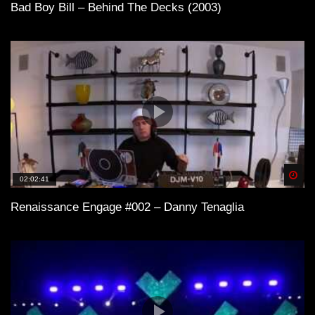
Bad Boy Bill – Behind The Decks (2003)
Spä
02:02:41
Renaissance Engage #002 – Danny Tenaglia