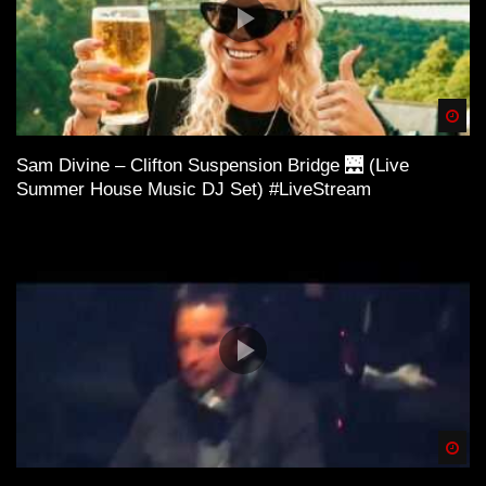
Spä
Sam Divine – Clifton Suspension Bridge 🌉 (Live
Summer House Music DJ Set) #LiveStream
Spä