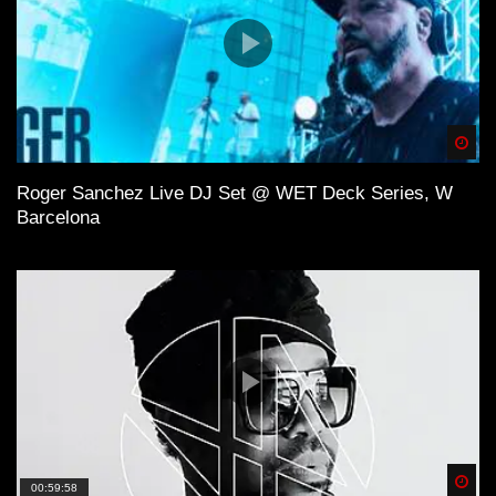
Spä
Roger Sanchez Live DJ Set @ WET Deck Series, W
Barcelona
Spä
00:59:58