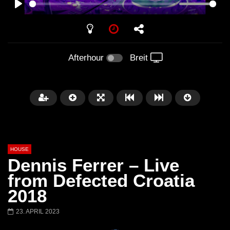
PLAY
Afterhour
Breit
HOUSE
Dennis Ferrer – Live
from Defected Croatia
2018
Später
00:20:23
23. APRIL 2023
Honey Dijon- Escenario Villa
DENNIS FERRER (T