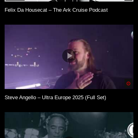
Felix Da Housecat – The Ark Cruise Podcast
Spä
Steve Angello – Ultra Europe 2025 (Full Set)