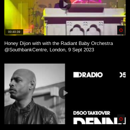
Spä
00:40:39
Honey Dijon with with the Radiant Baby Orchestra
@SouthbankCentre, London, 9 Sept 2023
Spä