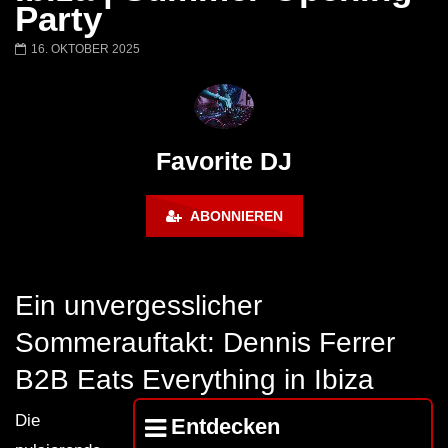
Honey Dijon- Escenario Villa
DENNIS FERRER (T
Party
Maravilla @ Tecate Pal Norte
HOUSE SET) @ JA
2023 Monterrey NL 3 31 23
16. OKTOBER 2025
Favorite DJ
ABONNIEREN
Ein unvergesslicher
Sommerauftakt: Dennis Ferrer
B2B Eats Everything in Ibiza
Die
Entdecken