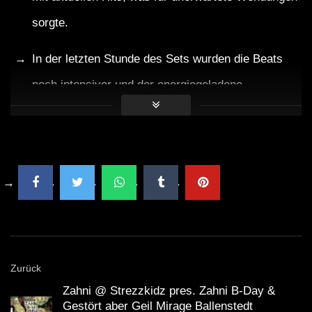
sorgte.
In der letzten Stunde des Sets wurden die Beats
noch intensiver und der energiegeladene
Höhepunkt der Nacht erreicht.
Das Set endete mit einem spektakulären Finale, bei
dem das Publikum nahezu ekstatisch war.
Faktisches
Dennis Ferrer hat über 20 Jahre Erfahrung in der
Zurück
Musikindustrie.
Zahni @ Strezzkidz pres. Zahni B-Day &
Gestört aber Geil Mirage Ballenstedt