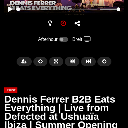
PLAY
Afterhour
Breit
HOUSE
Dennis Ferrer B2B Eats
Everything | Live from
Defected at Ushuaïa
Später
00:20:23
Ibiza | Summer Opening