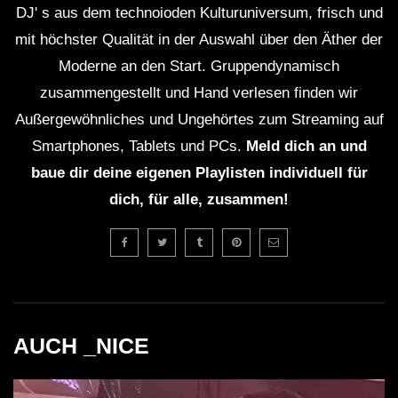
Bisher haben Ferrer und Eats Everything noch nie
DJ' s aus dem technoioden Kulturuniversum, frisch und
gemeinsam ein Set gespielt.
mit höchster Qualität in der Auswahl über den Äther der
Moderne an den Start. Gruppendynamisch
Die positive Resonanz und Höhepunkte des Abends
zusammengestellt und Hand verlesen finden wir
führten zu viel Medienberichterstattung.
Außergewöhnliches und Ungehörtes zum Streaming auf
Smartphones, Tablets und PCs.
Meld dich an und
Kritische Analyse: Was lief gut
baue dir deine eigenen Playlisten individuell für
und was könnte verbessert
dich, für alle, zusammen!
werden?
Obwohl das Event insgesamt ein großer Erfolg war, gibt
es auch einige kritische Punkte zu erwähnen. Einige
Teilnehmer berichteten von langen Wartezeiten an den
AUCH _NICE
Eingängen, was den Eintritt ins Event verzögerte und
die Vorfreude etwas trübte. Auch die Preise für