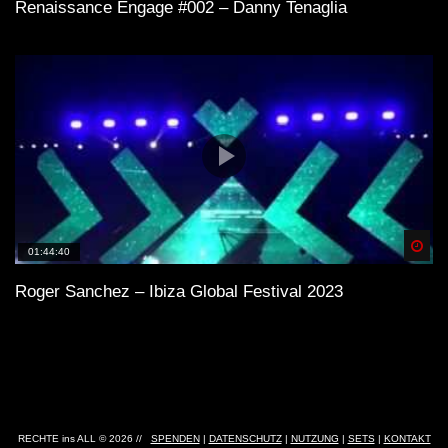
Renaissance Engage #002 – Danny Tenaglia
Spä
01:44:40
Roger Sanchez – Ibiza Global Festival 2023
RECHTE ins ALL © 2026 //
SPENDEN
|
DATENSCHUTZ
|
NUTZUNG
|
SETS
|
KONTAKT