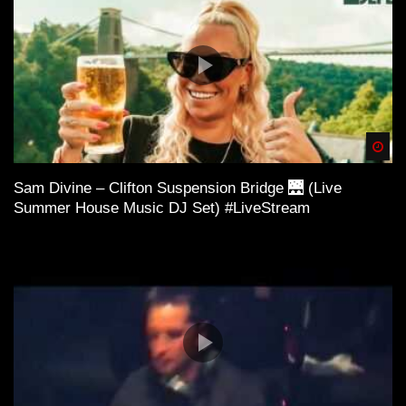
Spä
Sam Divine – Clifton Suspension Bridge 🌉 (Live
Summer House Music DJ Set) #LiveStream