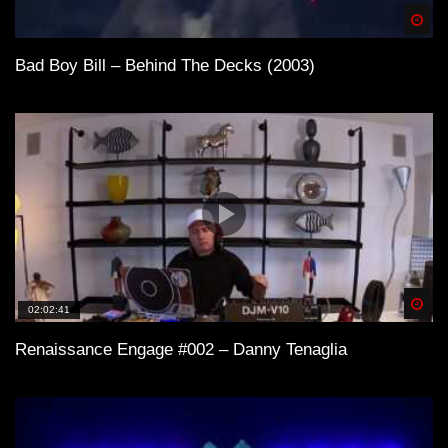
Spä
Bad Boy Bill – Behind The Decks (2003)
Spä
02:02:41
Renaissance Engage #002 – Danny Tenaglia