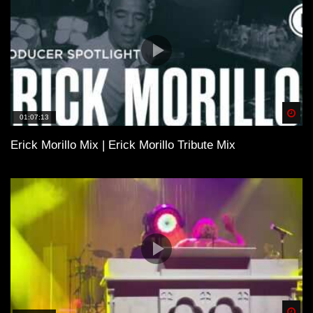
Spä
01:07:13
Erick Morillo Mix | Erick Morillo Tribute Mix
Spä