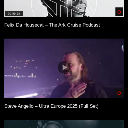
Spä
00:59:58
Felix Da Housecat – The Ark Cruise Podcast
Spä
Steve Angello – Ultra Europe 2025 (Full Set)