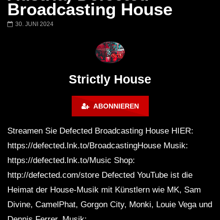
Honey Dijon- Escenario Villa
DENNIS FERRER (T
Broadcasting House
Maravilla @ Tecate Pal Norte
HOUSE SET) @ JA
2023 Monterrey NL 3 31 23
30. JUNI 2024
Strictly House
ABONNIEREN
Streamen Sie Defected Broadcasting House HIER:
https://defected.lnk.to/BroadcastingHouse Musik:
https://defected.lnk.to/Music Shop:
http://defected.com/store Defected YouTube ist die
Heimat der House-Musik mit Künstlern wie MK, Sam
Divine, CamelPhat, Gorgon City, Monki, Louie Vega und
Dennis Ferrer. Musik: