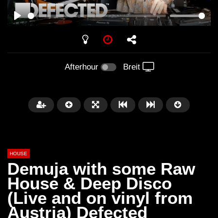
PLAY
Afterhour
Breit
HOUSE
Demuja with some Raw
House & Deep Disco
(Live and on vinyl from
Später
00:20:23
Austria) Defected