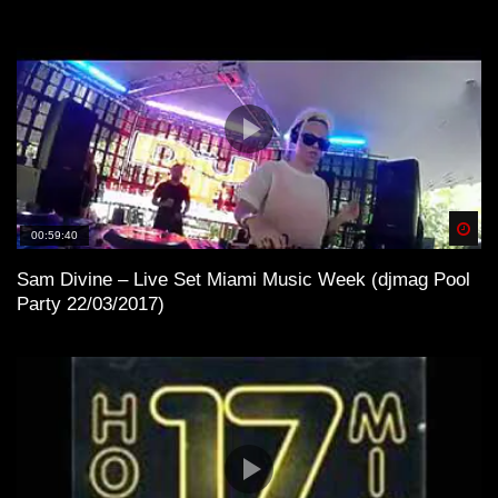
Spä
00:59:40
Sam Divine – Live Set Miami Music Week (djmag Pool
Party 22/03/2017)