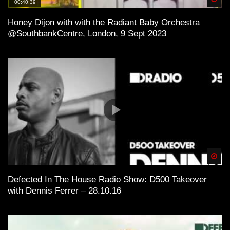
00:40:39
Honey Dijon with with the Radiant Baby Orchestra
@SouthbankCentre, London, 9 Sept 2023
Spä
Defected In The House Radio Show: D500 Takeover
with Dennis Ferrer – 28.10.16