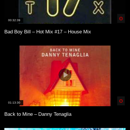
Spä
00:32:39
Bad Boy Bill – Hot Mix #17 – House Mix
Spä
01:13:30
Back to Mine – Danny Tenaglia