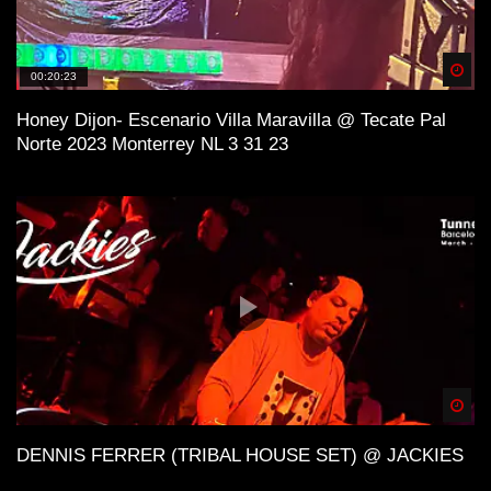
Spä
00:20:23
Honey Dijon- Escenario Villa Maravilla @ Tecate Pal
Norte 2023 Monterrey NL 3 31 23
Spä
DENNIS FERRER (TRIBAL HOUSE SET) @ JACKIES