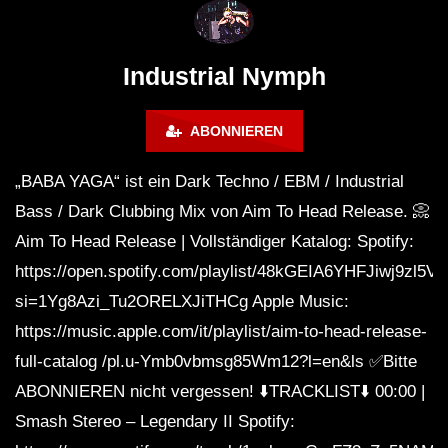
BOCHUM | 16.12
Rave Solution x Schi
Schacht x Matrix B
Industrial Nymph
ABONNIEREN
„BABA YAGA“ ist ein Dark Techno / EBM / Industrial
Bass / Dark Clubbing Mix von Aim To Head Release. 📀
Aim To Head Release | Vollständiger Katalog: Spotify:
https://open.spotify.com/playlist/48kGEIA6YHFJiwj9zl5V
si=1Yg8Azi_Tu2ORELXJiTHCg Apple Music:
https://music.apple.com/it/playlist/aim-to-head-release-
full-catalog /pl.u-Ymb0vbmsg85Wm12?l=en&ls ✅Bitte
ABONNIEREN nicht vergessen! ⬇️TRACKLIST⬇️ 00:00 |
Smash Stereo – Legendary II Spotify: