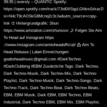
39:35 | oversly – QUANTIC Spotify:
https://open.spotify.com/track/7Jtd0XSqyLGfdvs0zkacDY
si=N4cT9cAOSkG8Mcnq2c3rJw&utm_source=copy-
link 🎨 Hintergrundgrafik: Shun
https://www.artstation.com/shunsssr 🤳 Folgen Sie Aim
To Head auf Instagram https
://www.instagram.com/aimtoheadofficial/ 📩 Aim To
Head Release | Label-Einreichungen:
goaltoheadmusic@gmail.com #DarkTechno
#DarkClubbing #EBM Zusätzliche Tags: Dark Techno,
Dark Techno-Musik, Dark Techno-Mix, Dark Techno-
Playlist, Dark Techno-Musik, Dark Techno-Songs, Dark
Techno-Track, Dark Techno-Beat, Dark Techno Beats,
EBM, EBM Musik, Dark EBM, EBM Techno, EBM
Industrial, Dark Techno EBM, EBM Mix, EBM Playlist,