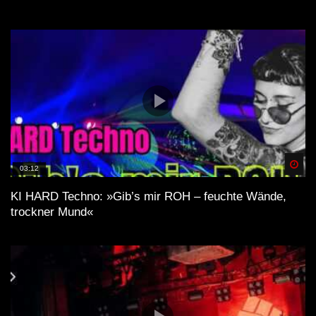
Spä
03:12
KI HARD Techno: »Gib’s mir ROH – feuchte Wände,
trockner Mund«