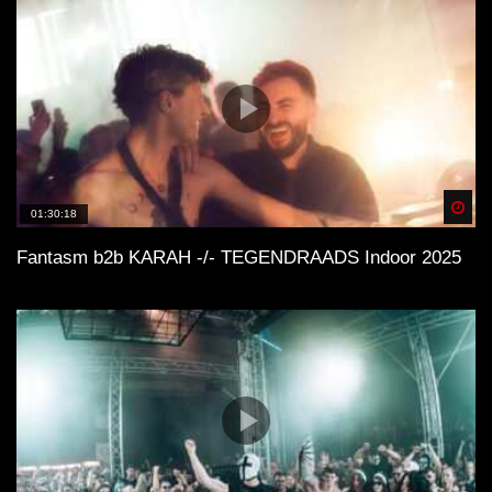
Spä
01:30:18
Fantasm b2b KARAH -/- TEGENDRAADS Indoor 2025