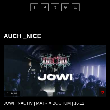
AUCH _NICE
Spä
01:34:04
JOWI | NACTIV | MATRIX BOCHUM | 16.12