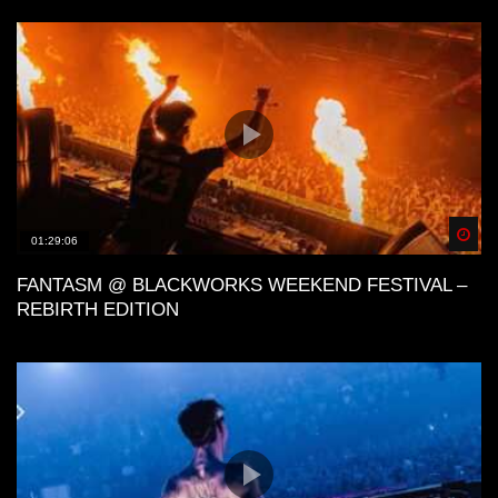
Spä
01:29:06
FANTASM @ BLACKWORKS WEEKEND FESTIVAL –
REBIRTH EDITION