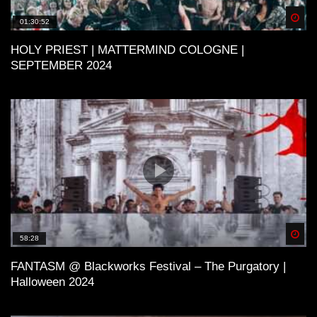
Spä
01:30:52
HOLY PRIEST | MATTERMIND COLOGNE |
SEPTEMBER 2024
Spä
58:28
FANTASM @ Blackworks Festival – The Purgatory |
Halloween 2024