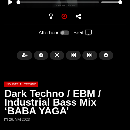
PLAY
Afterhour
Breit
INDUSTRIAL TECHNO
Dark Techno / EBM /
Industrial Bass Mix
‘BABA YAGA’
Später
01:34:04
01:27:52
26. MAI 2023
JOWI | NACTIV | MATRIX
JOWI LiveSet | TRIN