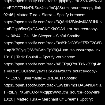
https://open.spotify.com/track/1pplpmyGmFZ3oZa5NAM
si=ECGFZH4vRKSuz4nIzJoGjA&utm_source=copy-link
02:46 | Matteo Tura x Sierra – Spotify brennen:
https://open.spotify.com/track/3QAHH3BIe4wl0A8fJHUKV
si=BGqsh5coQxCAvaCKGKk0GA&utm_source=copy-
link 06:44 | Call Me Sleeper – Sinful Spotify:
https://open.spotify.com/track/3x69b2d39SafjT5XF2G8B8
si=p3KBQyqiQfWfaGAbIPpY9Q&utm_source=copy-link
10:10 | Tarik Bouisfi – Spotify vernichten:
https://open.spotify.com/track/4BERpQ7xuTzNkBXgL4nN
si=60x1fDUQRwWyevYsI5G5Nw&utm_source=copy-
link 15:09 | übermäßig – BREACH Spotify:
https://open.spotify.com/track/1w7zIlYmcH3A5AnlBPtKEc
si=ziEnj_fXSmCOo4MxqIpbWw&utm_source=copy-link
18:20 | Matteo Tura – Merchant Of Dreams Spotify: