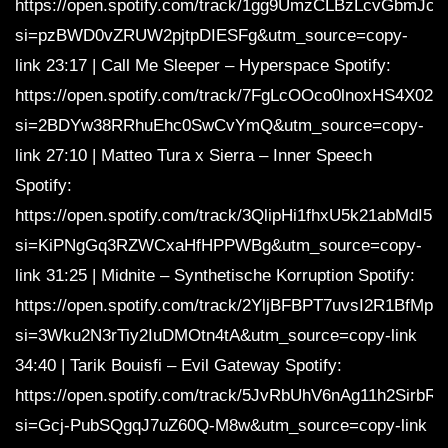
https://open.spotify.com/track/1gg9UmzCLBzLcvGbmJca
si=pzBWD0vZRUW2pjtpDIESFg&utm_source=copy-
link 23:17 | Call Me Sleeper – Hyperspace Spotify:
https://open.spotify.com/track/7FgLcOOco0lnoxHS4X028
si=2BDYw38RRhuEhc0SwCvYmQ&utm_source=copy-
link 27:10 | Matteo Tura x Sierra – Inner Speech
Spotify:
https://open.spotify.com/track/3QlipHi1fhxU5k21abMdI5?
si=KiPNgGq3RZWCxaHfHPPWBg&utm_source=copy-
link 31:25 | Midnite – Synthetische Korruption Spotify:
https://open.spotify.com/track/2YljBFBPT7uvsI2R1BfMpp
si=3Wku2N3rTiy2IuDMOtn4tA&utm_source=copy-link
34:40 | Tarik Bouisfi – Evil Gateway Spotify:
https://open.spotify.com/track/5JvRbUhV6nAg11h2SirbRh
si=Gcj-PubSQgqJ7uZ60Q-M8w&utm_source=copy-link