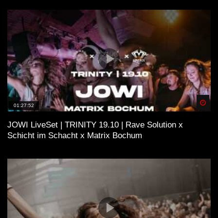
Spä
01:27:52
JOWI LiveSet | TRINITY 19.10 | Rave Solution x
Schicht im Schacht x Matrix Bochum