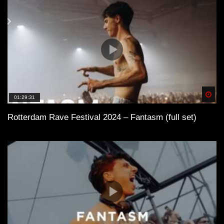
Spä
01:29:31
Rotterdam Rave Festival 2024 – Fantasm (full set)