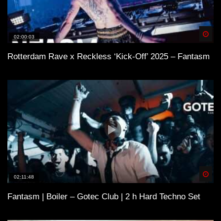
Spä
02:00:03
Rotterdam Rave x Reckless ‘Kick-Off’ 2025 – Fantasm
Spä
02:11:48
Fantasm | Boiler – Gotec Club | 2 h Hard Techno Set