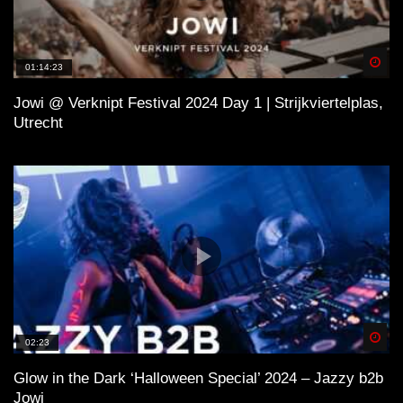
Spä
01:14:23
Jowi @ Verknipt Festival 2024 Day 1 | Strijkviertelplas,
Utrecht
Spä
02:23
Glow in the Dark ‘Halloween Special’ 2024 – Jazzy b2b
Jowi