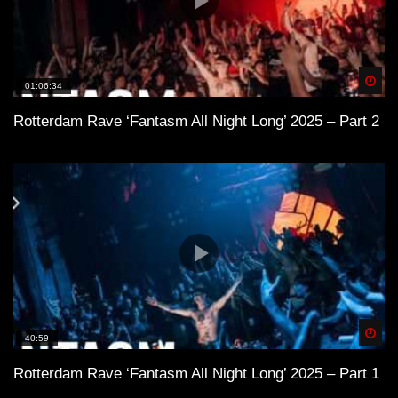
Spä
01:06:34
Rotterdam Rave ‘Fantasm All Night Long’ 2025 – Part 2
Spä
40:59
Rotterdam Rave ‘Fantasm All Night Long’ 2025 – Part 1