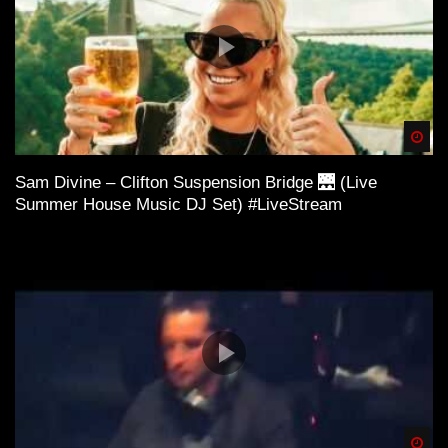
Spä
Sam Divine – Clifton Suspension Bridge 🌉 (Live
Summer House Music DJ Set) #LiveStream
Spä