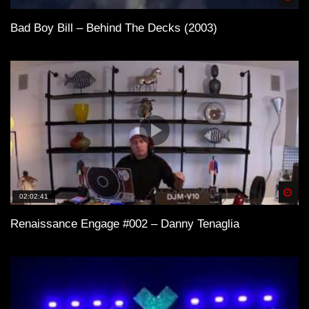
Bad Boy Bill – Behind The Decks (2003)
Spä
02:02:41
Renaissance Engage #002 – Danny Tenaglia