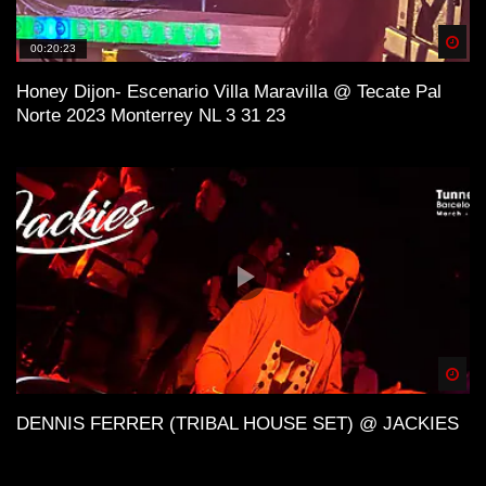
Spä
00:20:23
Honey Dijon- Escenario Villa Maravilla @ Tecate Pal
Norte 2023 Monterrey NL 3 31 23
Spä
DENNIS FERRER (TRIBAL HOUSE SET) @ JACKIES