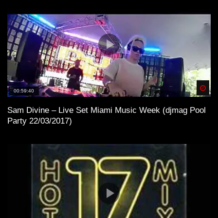
Spä
00:59:40
Sam Divine – Live Set Miami Music Week (djmag Pool
Party 22/03/2017)