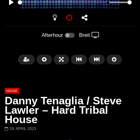
PLAY
Afterhour
Breit
HOUSE
Danny Tenaglia / Steve
Lawler – Hard Tribal
House
Später
00:20:23
29. APRIL 2023
Honey Dijon- Escenario Villa
DENNIS FERRER (T