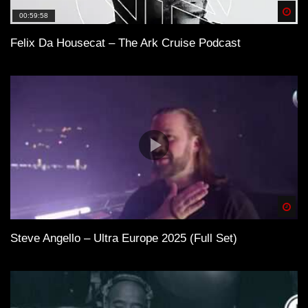
Spä
00:59:58
Felix Da Housecat – The Ark Cruise Podcast
Spä
Steve Angello – Ultra Europe 2025 (Full Set)