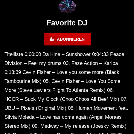
Maravilla @ Tecate Pal Norte
HOUSE SET) @ JA
2023 Monterrey NL 3 31 23
Favorite DJ
ABONNIEREN
Titelliste 0:00:00 Da Kine – Sunshower 0:04:33 Peace
Division – Feel my drums 03. Faze Action – Kariba
0:13:39 Cevin Fisher – Love you some more (Black
Tambourine Mix) 05. Cevin Fisher – Love You Some
More (Steve Lawlers Flight To Atlanta Remix) 06.
HCCR – Suck My Clock (Choo Choos All Beef Mix) 07.
UBU – Pixels (Original Mix) 08. Human Movement feat.
Silvia Moleda – Love has come again (Angel Moraes
Stereo Mix) 09. Medway – My release (Joesky Remix)