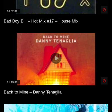
Spä
00:32:39
Bad Boy Bill – Hot Mix #17 – House Mix
Spä
01:13:30
Back to Mine – Danny Tenaglia