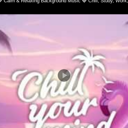
🍓 Calm & Relaxing Background Music 🍓 Chill, Study, Work