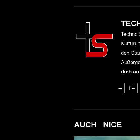
TEC
Techno 
Kulturu
den Sta
Außerge
dich an
AUCH _NICE