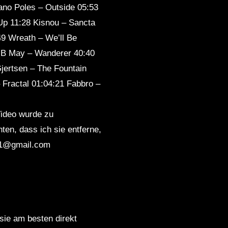
iano Poles – Outside 05:53
eep
Sleep
Up 11:28 Kisnou – Sancta
49 Wreath – We’ll Be
 B May – Wanderer 40:40
ertsen – The Fountain
Fractal 01:04:21 Fabbro –
Video wurde zu
en, dass ich sie entferne,
er1@gmail.com
 sie am besten direkt