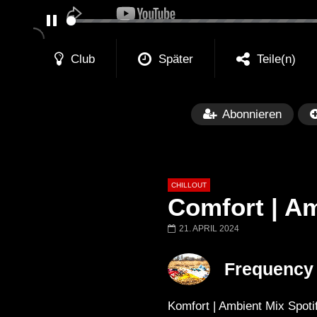
PAUSE
Club
Später
Teile(n)
Abonnieren
CHILLOUT
Comfort | A
21. APRIL 2024
Später
01:02:49
Frequency 
Chillout Ibiza Lounge 2024 🍓
Lust. – Runaway
Calm & Relaxing Background
Komfort | Ambient Mix Spoti
Music 🍓 Chill, Study, Work,