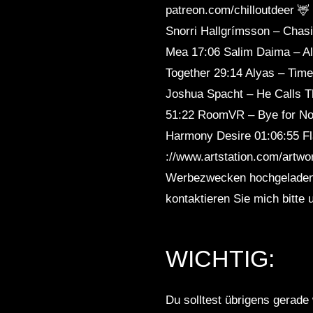
patreon.com/chilloutdeer 🦌 
Sleep
Snorri Hallgrímsson – Chas
Mea 17:06 Salim Daima – Al
Together 29:14 Alyas – Ti
Joshua Spacht – He Calls 
51:22 RoomVR – Bye for Now
Harmony Desire 01:06:55 Fl
://www.artstation.com/artw
Werbezwecken hochgeladen. 
kontaktieren Sie mich bitte
WICHTIG:
Du solltest übrigens gerade 