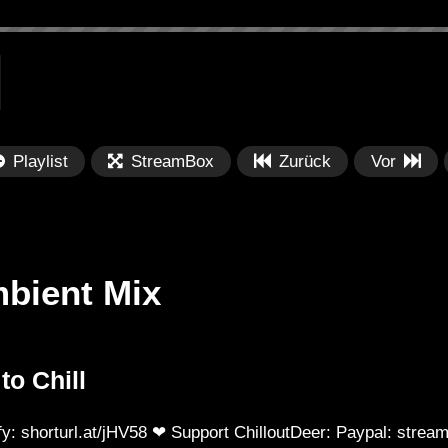
Playlist
StreamBox
Zurück
Vor
mbient Mix
Später
Später
0
to Chill
Boeuv, joegarratt – Beauty in You
Ch
Ca
fy: shorturl.at/jHV58 ❤ Support ChilloutDeer: Paypal: strea
Mu