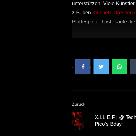
unterstützen. Viele Künstle
z.B. den
Klubnetz Dresden e
Plattespieler hast, kaufe di
Zurück
X.I.L.E.F | @ Tech
Pico’s Bday