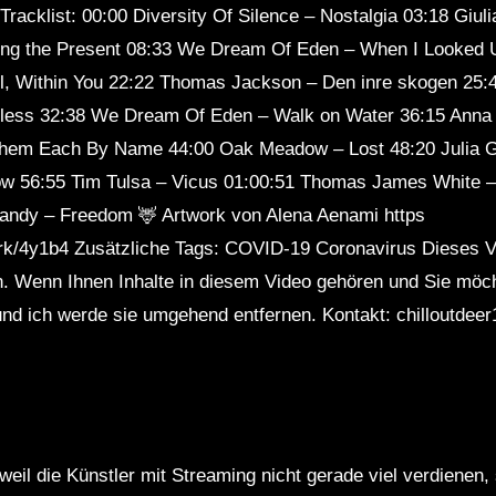
Tracklist: 00:00 Diversity Of Silence – Nostalgia 03:18 Giul
Sl
ing the Present 08:33 We Dream Of Eden – When I Looked 
l, Within You 22:22 Thomas Jackson – Den inre skogen 25:
meless 32:38 We Dream Of Eden – Walk on Water 36:15 Anna
Them Each By Name 44:00 Oak Meadow – Lost 48:20 Julia Gj
 56:55 Tim Tulsa – Vicus 01:00:51 Thomas James White – 
andy – Freedom 🦌 Artwork von Alena Aenami https
ork/4y1b4 Zusätzliche Tags: COVID-19 Coronavirus Dieses 
Wenn Ihnen Inhalte in diesem Video gehören und Sie möcht
 und ich werde sie umgehend entfernen. Kontakt: chilloutde
weil die Künstler mit Streaming nicht gerade viel verdienen,