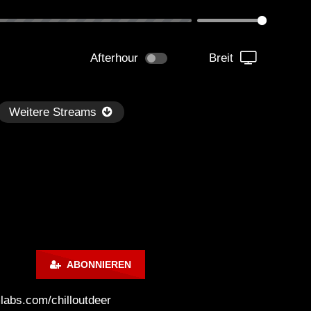
Afterhour
Breit
Weitere Streams
Später
1:07:24
ABONNIEREN
illout Ibiza Lounge 2024 🍓
Chillout Ibiza Lounge 202
lm & Relaxing Background
Calm & Relaxing Backgr
mlabs.com/chilloutdeer
sic 🍓 Chill, Study, Work,
Music 🍓 Chill, Study, Wo