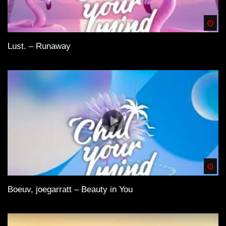
Spä
Lust. – Runaway
Spä
Boeuv, joegarratt – Beauty in You