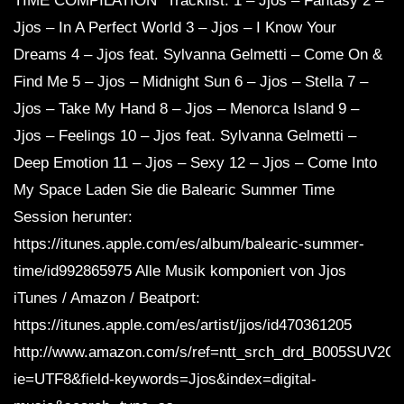
TIME COMPILATION“ Tracklist: 1 – Jjos – Fantasy 2 –
Jjos – In A Perfect World 3 – Jjos – I Know Your
Dreams 4 – Jjos feat. Sylvanna Gelmetti – Come On &
Find Me 5 – Jjos – Midnight Sun 6 – Jjos – Stella 7 –
Jjos – Take My Hand 8 – Jjos – Menorca Island 9 –
Jjos – Feelings 10 – Jjos feat. Sylvanna Gelmetti –
Deep Emotion 11 – Jjos – Sexy 12 – Jjos – Come Into
My Space Laden Sie die Balearic Summer Time
Session herunter:
https://itunes.apple.com/es/album/balearic-summer-
time/id992865975 Alle Musik komponiert von Jjos
iTunes / Amazon / Beatport:
https://itunes.apple.com/es/artist/jjos/id470361205
http://www.amazon.com/s/ref=ntt_srch_drd_B005SUV2O
ie=UTF8&field-keywords=Jjos&index=digital-