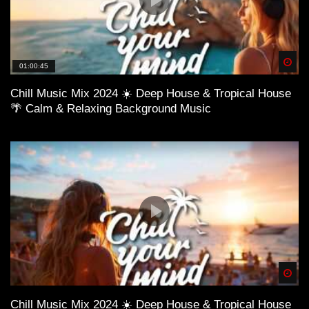
Spä
01:00:45
Chill Music Mix 2024 ☀️ Deep House & Tropical House
🌴 Calm & Relaxing Background Music
Spä
Chill Music Mix 2024 ☀️ Deep House & Tropical House