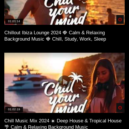
Spä
01:01:14
Chillout Ibiza Lounge 2024 🍓 Calm & Relaxing
Background Music 🍓 Chill, Study, Work, Sleep
Spä
01:02:19
Chill Music Mix 2024 ☀️ Deep House & Tropical House
🌴 Calm & Relaxing Background Music