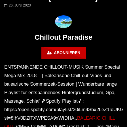
Chillout Ibiza Lounge 2024 🍓
Lust. – Runaway
26. JUNI 2023
Calm & Relaxing Background
Music 🍓 Chill, Study, Work,
Sleep
Chillout Paradise
ABONNIEREN
ENTSPANNENDE CHILLOUT-MUSIK Summer Special
Mega Mix 2018 – | Balearische Chill-out-Vibes und
balearische Sommerzeit-Session | Wunderbare lange
Playlist für entspannendes Hintergrundstudium, Spa,
Massage, Schlaf 🎵Spotify Playlist🎵:
https://open.spotify.com/playlist/30iLm4Sbx2LeZ1IdUKG
si=8IhV0DZlTXWPESA9xWfDHA „
BALEARIC CHILL
OUT
VIBES COMPILATION“ Tracklist: 1 – Jjos (Manu