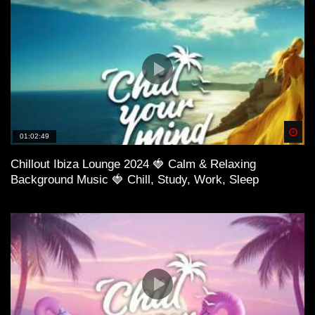
Spä
01:02:49
Chillout Ibiza Lounge 2024 🍓 Calm & Relaxing
Background Music 🍓 Chill, Study, Work, Sleep