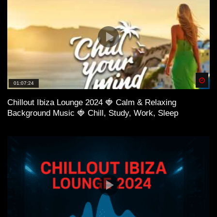
Spä
01:07:24
Chillout Ibiza Lounge 2024 🍓 Calm & Relaxing
Background Music 🍓 Chill, Study, Work, Sleep