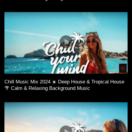
Spä
Chill Music Mix 2024 ☀️ Deep House & Tropical House
🌴 Calm & Relaxing Background Music