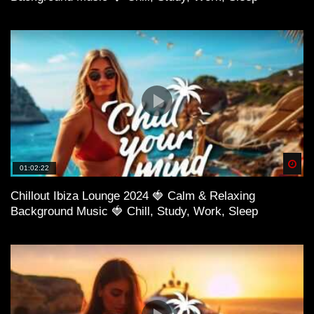
Spä
01:02:22
Chillout Ibiza Lounge 2024 🍓 Calm & Relaxing
Background Music 🍓 Chill, Study, Work, Sleep