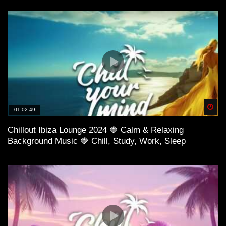
Spä
01:02:49
Chillout Ibiza Lounge 2024 🍓 Calm & Relaxing
Background Music 🍓 Chill, Study, Work, Sleep