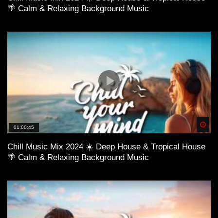
🌴 Calm & Relaxing Background Music
Spä
01:00:45
Chill Music Mix 2024 ☀️ Deep House & Tropical House
🌴 Calm & Relaxing Background Music