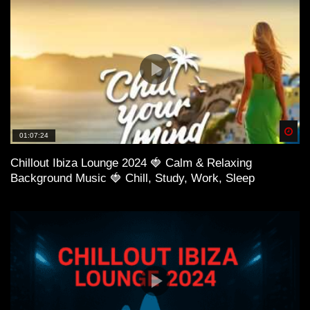
Spä
01:07:24
Chillout Ibiza Lounge 2024 🍓 Calm & Relaxing
Background Music 🍓 Chill, Study, Work, Sleep