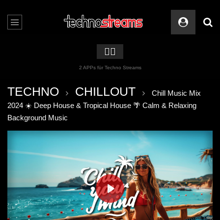
🏳️‍🌈
2 APPs für Techno Streams
TECHNO
CHILLOUT
Chill Music Mix
2024 ☀️ Deep House & Tropical House 🌴 Calm & Relaxing
Background Music
PLAY