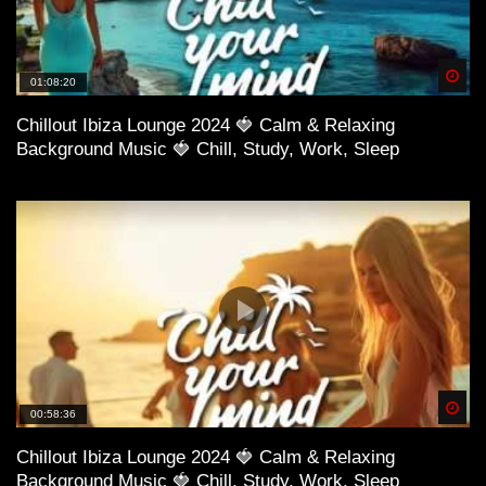
Spä
01:08:20
Chillout Ibiza Lounge 2024 🍓 Calm & Relaxing
Background Music 🍓 Chill, Study, Work, Sleep
Spä
00:58:36
Chillout Ibiza Lounge 2024 🍓 Calm & Relaxing
Background Music 🍓 Chill, Study, Work, Sleep