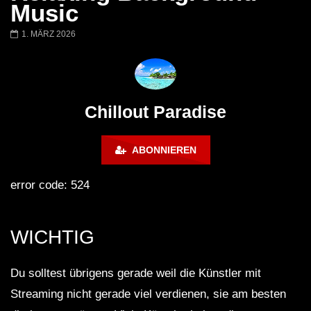
Chillout Ibiza Lounge 2024 🍓
Lust. – Runaway
Music
Calm & Relaxing Background
Music 🍓 Chill, Study, Work,
1. MÄRZ 2026
Sleep
Chillout Paradise
ABONNIEREN
error code: 524
WICHTIG
Du solltest übrigens gerade weil die Künstler mit
Streaming nicht gerade viel verdienen, sie am besten