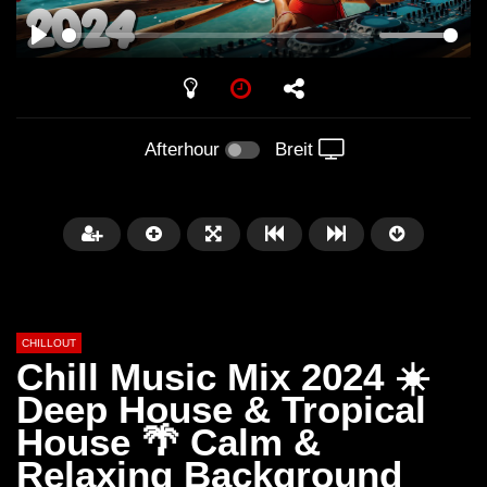
PLAY
Afterhour
Breit
CHILLOUT
Chill Music Mix 2024 ☀️
Deep House & Tropical
House 🌴 Calm &
Später
01:02:49
Relaxing Background