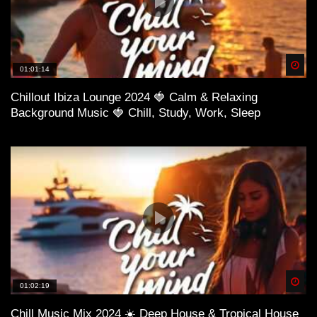
Spä
01:01:14
Chillout Ibiza Lounge 2024 🍓 Calm & Relaxing
Background Music 🍓 Chill, Study, Work, Sleep
Spä
01:02:19
Chill Music Mix 2024 ☀️ Deep House & Tropical House