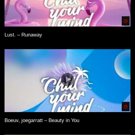
Spä
Lust. – Runaway
Spä
Boeuv, joegarratt – Beauty in You