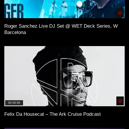
Spä
Roger Sanchez Live DJ Set @ WET Deck Series, W
Barcelona
Spä
00:59:58
Felix Da Housecat – The Ark Cruise Podcast