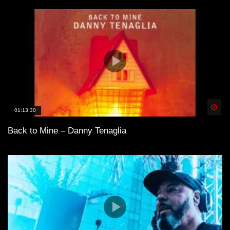
Spä
01:13:30
Back to Mine – Danny Tenaglia