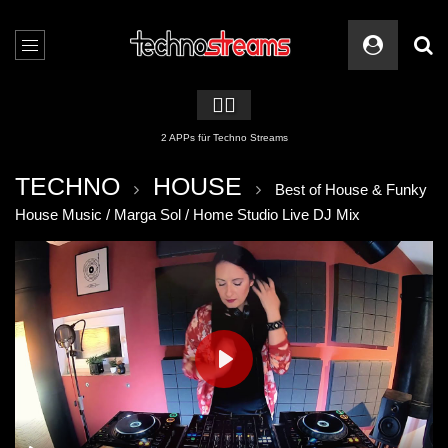
🏳️‍🌈
2 APPs für Techno Streams
TECHNO
HOUSE
Best of House & Funky
House Music / Marga Sol / Home Studio Live DJ Mix
PLAY