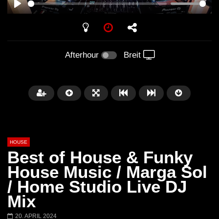
PLAY
Afterhour
Breit
HOUSE
Best of House & Funky
House Music / Marga Sol
/ Home Studio Live DJ
Später
00:20:23
Mix
Honey Dijon- Escenario Villa
DENNIS FERRER (T
20. APRIL 2024