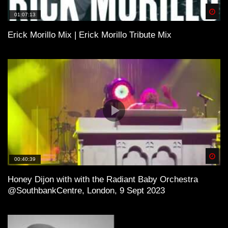
Spä
01:07:13
Erick Morillo Mix | Erick Morillo Tribute Mix
Spä
00:40:39
Honey Dijon with with the Radiant Baby Orchestra
@SouthbankCentre, London, 9 Sept 2023