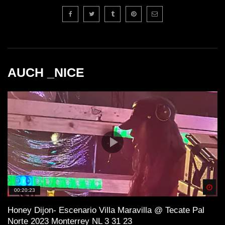
AUCH _NICE
Spä
00:20:23
Honey Dijon- Escenario Villa Maravilla @ Tecate Pal
Norte 2023 Monterrey NL 3 31 23