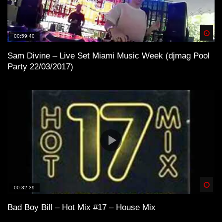
Spä
00:59:40
Sam Divine – Live Set Miami Music Week (djmag Pool
Party 22/03/2017)
Spä
00:32:39
Bad Boy Bill – Hot Mix #17 – House Mix